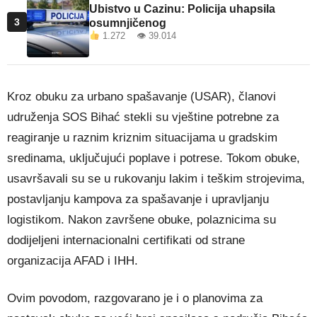
Ubistvo u Cazinu: Policija uhapsila
3
osumnjičenog
1.272 👁 39.014
Kroz obuku za urbano spašavanje (USAR), članovi
udruženja SOS Bihać stekli su vještine potrebne za
reagiranje u raznim kriznim situacijama u gradskim
sredinama, uključujući poplave i potrese. Tokom obuke,
usavršavali su se u rukovanju lakim i teškim strojevima,
postavljanju kampova za spašavanje i upravljanju
logistikom. Nakon završene obuke, polaznicima su
dodijeljeni internacionalni certifikati od strane
organizacija AFAD i IHH.
Ovim povodom, razgovarano je i o planovima za