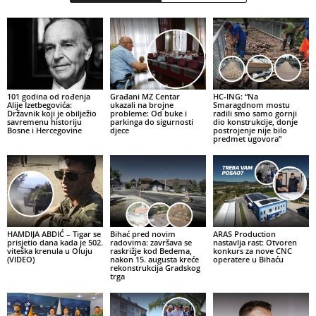
101 godina od rođenja
Građani MZ Centar
HC-ING: “Na
Alije Izetbegovića:
ukazali na brojne
Smaragdnom mostu
Državnik koji je obilježio
probleme: Od buke i
radili smo samo gornji
savremenu historiju
parkinga do sigurnosti
dio konstrukcije, donje
Bosne i Hercegovine
djece
postrojenje nije bilo
predmet ugovora”
HAMDIJA ABDIĆ – Tigar se
Bihać pred novim
ARAS Production
prisjetio dana kada je 502.
radovima: završava se
nastavlja rast: Otvoren
viteška krenula u Oluju
raskrižje kod Bedema,
konkurs za nove CNC
(VIDEO)
nakon 15. augusta kreće
operatere u Bihaću
rekonstrukcija Gradskog
trga