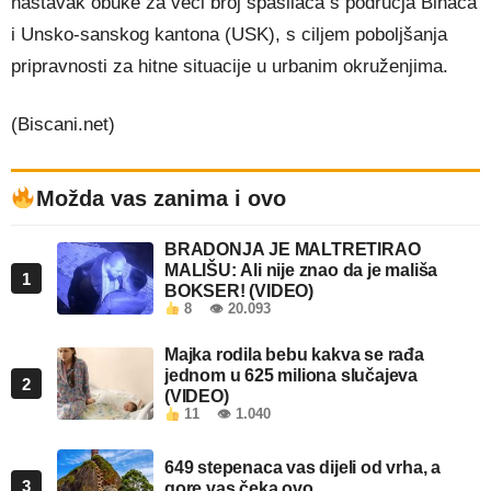
nastavak obuke za veći broj spasilaca s područja Bihaća
i Unsko-sanskog kantona (USK), s ciljem poboljšanja
pripravnosti za hitne situacije u urbanim okruženjima.
(Biscani.net)
Možda vas zanima i ovo
BRADONJA JE MALTRETIRAO
MALIŠU: Ali nije znao da je mališa
1
BOKSER! (VIDEO)
8
👁 20.093
Majka rodila bebu kakva se rađa
jednom u 625 miliona slučajeva
2
(VIDEO)
11
👁 1.040
649 stepenaca vas dijeli od vrha, a
3
gore vas čeka ovo…