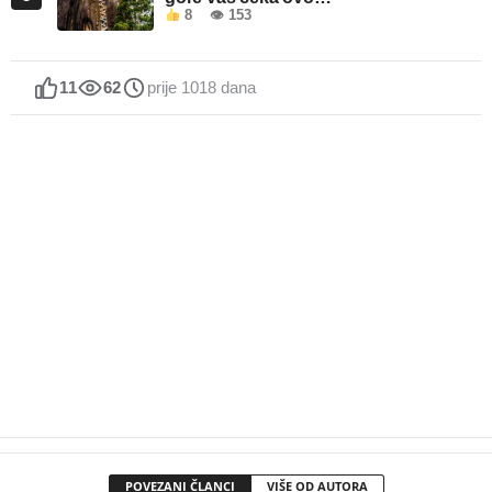
8
👁 153
11
62
prije 1018 dana
POVEZANI ČLANCI
VIŠE OD AUTORA