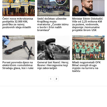
Četiri nova mikrobiznisa
Sedić dočekao učesnike
Ministar Edvin Odobašić:
podijelila 32.000 KM,
Krajiškog moto-
Više od 2,25 miliona KM
podrška za razvoj
maratona: „Čuvate istinu
za puteve, vodovode,
poslovnih ideja mladih
o borbi i žrtvi naših
deponije i komunalne
branilaca“
projekte širom USK
Porast povreda djece na
General Izet Nanić: Heroj
Mladi nogometaši OFK
električnim romobilima:
Bosne i Hercegovine koji
Bihać osvojili drugo
Stradaju glava, lice i ruke
nije zaboravljen
mjesto na turniru na
Izačiću