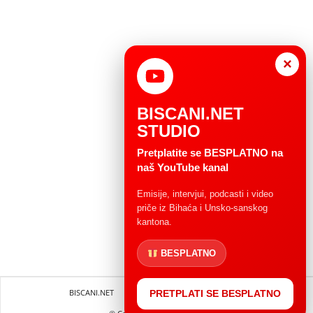
×
BISCANI.NET
STUDIO
Pretplatite se BESPLATNO na
naš YouTube kanal
Emisije, intervjui, podcasti i video
priče iz Bihaća i Unsko-sanskog
kantona.
BESPLATNO
BISCANI.NET
Impressum
Uvjeti korištenja
PRETPLATI SE BESPLATNO