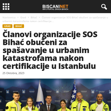
Naslovnica
Grad
Bihać
Članovi organizacije SOS Bihać obučeni za spašavanje u
urbanim katastrofama nakon certifikacije...
GRAD
BIHAĆ
Članovi organizacije SOS
Bihać obučeni za
spašavanje u urbanim
katastrofama nakon
certifikacije u Istanbulu
25 Oktobra, 2023