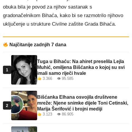
obuka bila je povod za njihov sastanak s
gradonačelnikom Bihaća, kako bi se razmotrilo njihovo
uključenje u strukture Civilne zaštite Grada Bihaća.
Najčitanije zadnjih 7 dana
Tuga u Bihaću: Na ahiret preselila Lejla
Muhić, omiljena Bišćanka o kojoj su svi
1
imali samo riječi hvale
3.366 👁 95.585
Bišćanka Elhana osvojila društvene
mreže: Njene snimke dijele Toni Cetinski,
2
Marija Šerifović i brojni mediji
3.123 👁 86.905