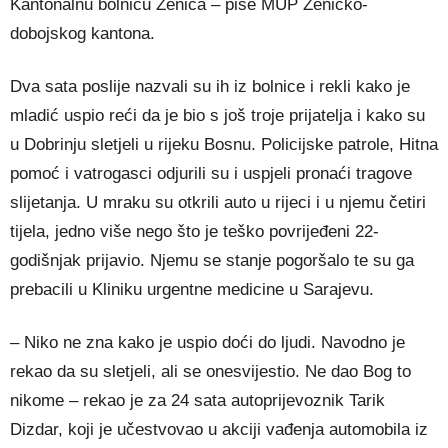
Kantonalnu bolnicu Zenica – piše MUP Zeničko-
dobojskog kantona.
Dva sata poslije nazvali su ih iz bolnice i rekli kako je
mladić uspio reći da je bio s još troje prijatelja i kako su
u Dobrinju sletjeli u rijeku Bosnu. Policijske patrole, Hitna
pomoć i vatrogasci odjurili su i uspjeli pronaći tragove
slijetanja. U mraku su otkrili auto u rijeci i u njemu četiri
tijela, jedno više nego što je teško povrijeđeni 22-
godišnjak prijavio. Njemu se stanje pogoršalo te su ga
prebacili u Kliniku urgentne medicine u Sarajevu.
– Niko ne zna kako je uspio doći do ljudi. Navodno je
rekao da su sletjeli, ali se onesvijestio. Ne dao Bog to
nikome – rekao je za 24 sata autoprijevoznik Tarik
Dizdar, koji je učestvovao u akciji vađenja automobila iz