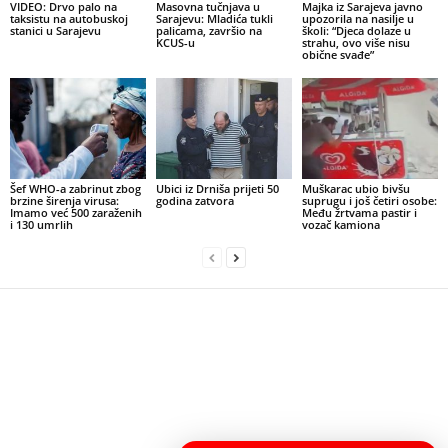
VIDEO: Drvo palo na
Masovna tučnjava u
Majka iz Sarajeva javno
taksistu na autobuskoj
Sarajevu: Mladića tukli
upozorila na nasilje u
stanici u Sarajevu
palicama, završio na
školi: “Djeca dolaze u
KCUS-u
strahu, ovo više nisu
obične svađe”
Šef WHO-a zabrinut zbog
Ubici iz Drniša prijeti 50
Muškarac ubio bivšu
brzine širenja virusa:
godina zatvora
suprugu i još četiri osobe:
Imamo već 500 zaraženih
Među žrtvama pastir i
i 130 umrlih
vozač kamiona