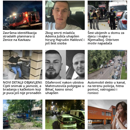
Završena identifikacija
Zbog smrti mladića
Šest ubijenih u domu za
stradalih planinara iz
Adema Jušića uhapšen
djecu i majke u
Zenice na Kavkazu
hirurg Hajrudin Halilović i
Njemačkoj. Otkriven
još šest osoba
motiv napadača
NOVI DETALJI OBJAVLJENI:
Džaferović nakon ubistva
Automobil sletio u kanal,
Cijeli snimak u javnosti, a
Mahmutovića pobjegao u
na terenu policija, hitna
bradanja s kačketom koji
Bihać, kasno sinoć
pomoć, vatrogasci i
je puca još nije pronađen
uhapšen
ronioci