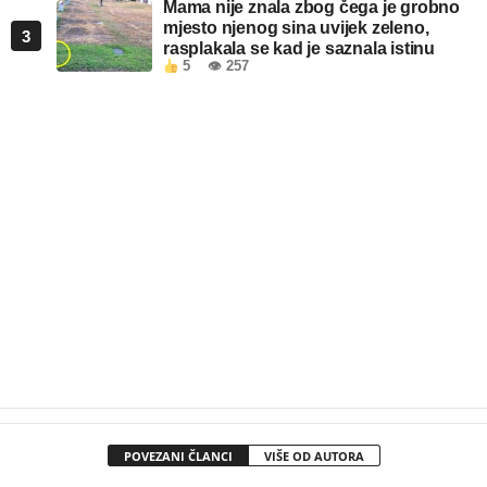
Mama nije znala zbog čega je grobno
mjesto njenog sina uvijek zeleno,
3
rasplakala se kad je saznala istinu
5
👁 257
POVEZANI ČLANCI
VIŠE OD AUTORA