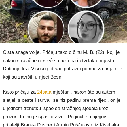
Čista snaga volje. Pričaju tako o činu M. B. (22), koji je
nakon stravične nesreće u noći na četvrtak u mjestu
Dobrinje kraj Visokog otišao potražiti pomoć za prijatelje
koji su završili u rijeci Bosni.
Kako pričaju za
24sata
mještani, nakon što su autom
sletjeli s ceste i survali se niz padinu prema rijeci, on je
u jednom trenutku ispao sa stražnjeg sjedala kroz
prozor. To mu je spasilo život. Poginuli su njegovi
prijatelji Branka Dusper i Armin Puščulović iz Kiseljaka