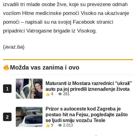
izvadili tri mlade osobe žive, koje su prevezene odmah
vozilom Hitne medicinske pomoći Visoko na ukazivanje
pomoći – napisali su na svojoj Facebook stranici
pripadnici Vatrogasne brigade iz Visokog.
(avaz.ba)
Možda vas zanima i ovo
Maturanti iz Mostara razrednici “ukrali”
1
auto pa joj priredili iznenađenje života
4
👁 281
Prizor s autoceste kod Zagreba je
postao hit na Fejsu, pogledajte zašto
2
se ljudi smiju vozaču Tesle
9
👁 2.013