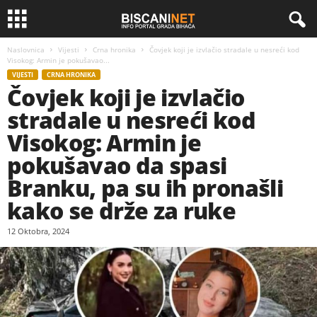
Naslovnica
Vijesti
Crna hronika
Čovjek koji je izvlačio stradale u nesreći kod
Visokog: Armin je pokušavao...
VIJESTI
CRNA HRONIKA
Čovjek koji je izvlačio
stradale u nesreći kod
Visokog: Armin je
pokušavao da spasi
Branku, pa su ih pronašli
kako se drže za ruke
12 Oktobra, 2024