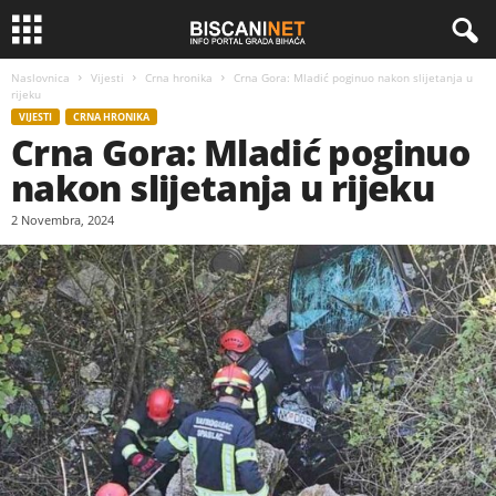
Naslovnica
Vijesti
Crna hronika
Crna Gora: Mladić poginuo nakon slijetanja u
rijeku
VIJESTI
CRNA HRONIKA
Crna Gora: Mladić poginuo
nakon slijetanja u rijeku
2 Novembra, 2024