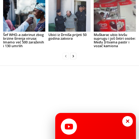
Šef WHO-a zabrinut zbog
Ubici iz Drniša prijeti 50
Muškarac ubio bivšu
brzine širenja virusa:
godina zatvora
suprugu i još četiri osobe:
Imamo već 500 zaraženih
Među žrtvama pastir i
i 130 umrlih
vozač kamiona
×