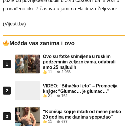
poziv od povrijeđene dobili u 5.45 časova i da je vozilo
pronađeno oko 7 časova u jami na Haldi iza Željezare.
(Vijesti.ba)
Možda vas zanima i ovo
Ovo su fotke snimljene u ruskim
podzemnim željeznicama, odabrali
1
smo 25 najluđih
11
👁 2.053
VIDEO: “Bihaćko ljeto” – Promocija
2
knjige: “Glumac… je glumac…”
21
👁 762
“Komšija koji je mlađi od mene preko
3
20 godina me danima spopadao”
11
👁 677