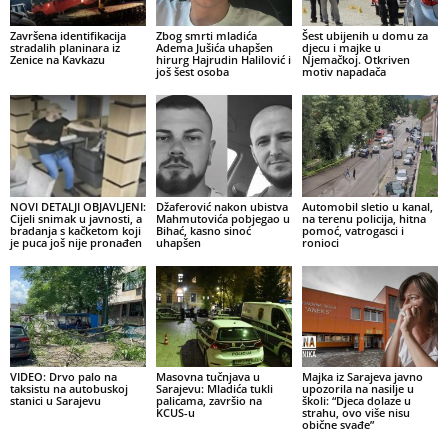
Završena identifikacija
Zbog smrti mladića
Šest ubijenih u domu za
stradalih planinara iz
Adema Jušića uhapšen
djecu i majke u
Zenice na Kavkazu
hirurg Hajrudin Halilović i
Njemačkoj. Otkriven
još šest osoba
motiv napadača
NOVI DETALJI OBJAVLJENI:
Džaferović nakon ubistva
Automobil sletio u kanal,
Cijeli snimak u javnosti, a
Mahmutovića pobjegao u
na terenu policija, hitna
bradanja s kačketom koji
Bihać, kasno sinoć
pomoć, vatrogasci i
je puca još nije pronađen
uhapšen
ronioci
VIDEO: Drvo palo na
Masovna tučnjava u
Majka iz Sarajeva javno
taksistu na autobuskoj
Sarajevu: Mladića tukli
upozorila na nasilje u
stanici u Sarajevu
palicama, završio na
školi: “Djeca dolaze u
KCUS-u
strahu, ovo više nisu
obične svađe”