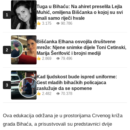
Tuga u Bihaću: Na ahiret preselila Lejla
Muhić, omiljena Bišćanka o kojoj su svi
1
imali samo riječi hvale
3.175 👁 90.786
Bišćanka Elhana osvojila društvene
mreže: Njene snimke dijele Toni Cetinski,
2
Marija Šerifović i brojni mediji
2.869 👁 79.496
Kad ljudskost bude ispred uniforme:
Gest mladih bihaćkih policajaca
3
zaslužuje da se spomene
2.482 👁 70.378
Ova edukacija održana je u prostorijama Crvenog križa
grada Bihaća, a prisustvovali su predstavnici dvije