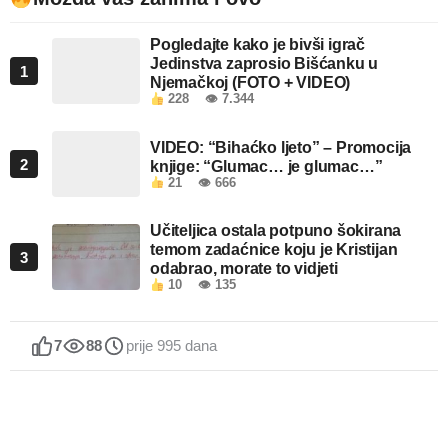
Pogledajte kako je bivši igrač
Jedinstva zaprosio Bišćanku u
1
Njemačkoj (FOTO + VIDEO)
228
👁 7.344
VIDEO: “Bihaćko ljeto” – Promocija
2
knjige: “Glumac… je glumac…”
21
👁 666
Učiteljica ostala potpuno šokirana
temom zadaćnice koju je Kristijan
3
odabrao, morate to vidjeti
10
👁 135
7
88
prije 995 dana