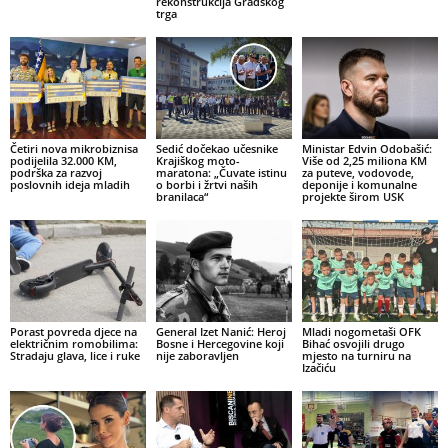
rekonstrukcija Gradskog
trga
Četiri nova mikrobiznisa
Sedić dočekao učesnike
Ministar Edvin Odobašić:
podijelila 32.000 KM,
Krajiškog moto-
Više od 2,25 miliona KM
podrška za razvoj
maratona: „Čuvate istinu
za puteve, vodovode,
poslovnih ideja mladih
o borbi i žrtvi naših
deponije i komunalne
branilaca“
projekte širom USK
Porast povreda djece na
General Izet Nanić: Heroj
Mladi nogometaši OFK
električnim romobilima:
Bosne i Hercegovine koji
Bihać osvojili drugo
Stradaju glava, lice i ruke
nije zaboravljen
mjesto na turniru na
Izačiću