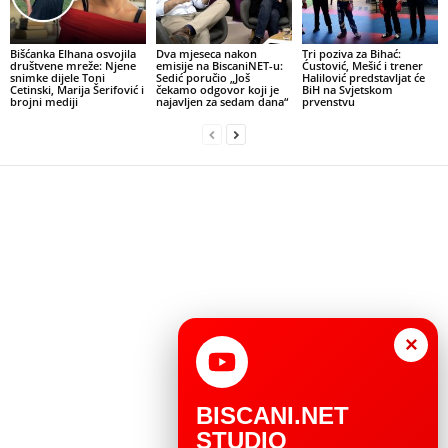
Bišćanka Elhana osvojila
Dva mjeseca nakon
Tri poziva za Bihać:
društvene mreže: Njene
emisije na BiscaniNET-u:
Ćustović, Mešić i trener
snimke dijele Toni
Sedić poručio „Još
Halilović predstavljat će
Cetinski, Marija Šerifović i
čekamo odgovor koji je
BiH na Svjetskom
brojni mediji
najavljen za sedam dana“
prvenstvu
×
BISCANI.NET
STUDIO