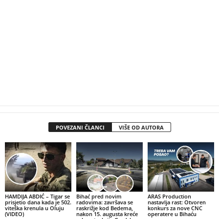
POVEZANI ČLANCI
VIŠE OD AUTORA
HAMDIJA ABDIĆ – Tigar se
Bihać pred novim
ARAS Production
prisjetio dana kada je 502.
radovima: završava se
nastavlja rast: Otvoren
viteška krenula u Oluju
raskrižje kod Bedema,
konkurs za nove CNC
(VIDEO)
nakon 15. augusta kreće
operatere u Bihaću