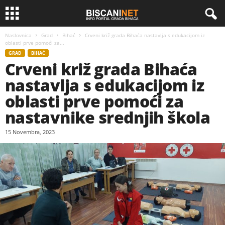
Naslovnica
Grad
Bihać
Crveni križ grada Bihaća nastavlja s edukacijom iz
oblasti prve pomoći za...
GRAD
BIHAĆ
Crveni križ grada Bihaća
nastavlja s edukacijom iz
oblasti prve pomoći za
nastavnike srednjih škola
15 Novembra, 2023