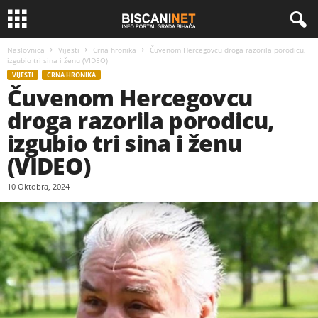
Naslovnica
Vijesti
Crna hronika
Čuvenom Hercegovcu droga razorila porodicu,
izgubio tri sina i ženu (VIDEO)
VIJESTI
CRNA HRONIKA
Čuvenom Hercegovcu
droga razorila porodicu,
izgubio tri sina i ženu
(VIDEO)
10 Oktobra, 2024