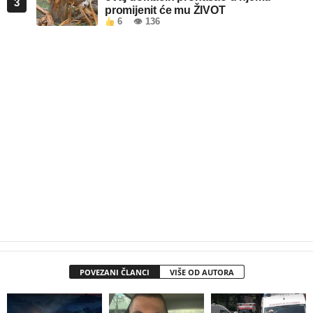
3
promijenit će mu ŽIVOT
6
👁 136
POVEZANI ČLANCI
VIŠE OD AUTORA