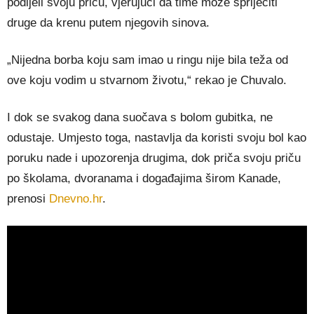
podijeli svoju priču, vjerujući da time može spriječiti
druge da krenu putem njegovih sinova.
„Nijedna borba koju sam imao u ringu nije bila teža od
ove koju vodim u stvarnom životu,“ rekao je Chuvalo.
I dok se svakog dana suočava s bolom gubitka, ne
odustaje. Umjesto toga, nastavlja da koristi svoju bol kao
poruku nade i upozorenja drugima, dok priča svoju priču
po školama, dvoranama i događajima širom Kanade,
prenosi
Dnevno.hr
.