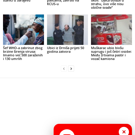
stanici u Sarajevu
palicama, završio na
školi: “Djeca dolaze u
KCUS-u
strahu, ovo više nisu
obične svađe”
Šef WHO-a zabrinut zbog
Ubici iz Drniša prijeti 50
Muškarac ubio bivšu
brzine širenja virusa:
godina zatvora
suprugu i još četiri osobe:
Imamo već 500 zaraženih
Među žrtvama pastir i
i 130 umrlih
vozač kamiona
×