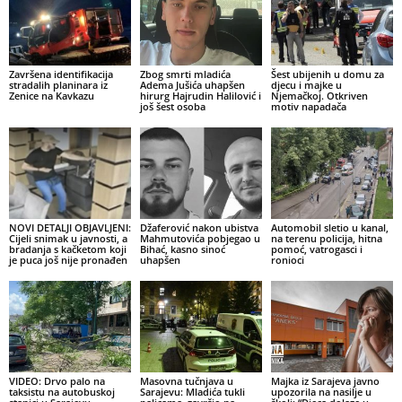
Završena identifikacija
Zbog smrti mladića
Šest ubijenih u domu za
stradalih planinara iz
Adema Jušića uhapšen
djecu i majke u
Zenice na Kavkazu
hirurg Hajrudin Halilović i
Njemačkoj. Otkriven
još šest osoba
motiv napadača
NOVI DETALJI OBJAVLJENI:
Džaferović nakon ubistva
Automobil sletio u kanal,
Cijeli snimak u javnosti, a
Mahmutovića pobjegao u
na terenu policija, hitna
bradanja s kačketom koji
Bihać, kasno sinoć
pomoć, vatrogasci i
je puca još nije pronađen
uhapšen
ronioci
VIDEO: Drvo palo na
Masovna tučnjava u
Majka iz Sarajeva javno
taksistu na autobuskoj
Sarajevu: Mladića tukli
upozorila na nasilje u