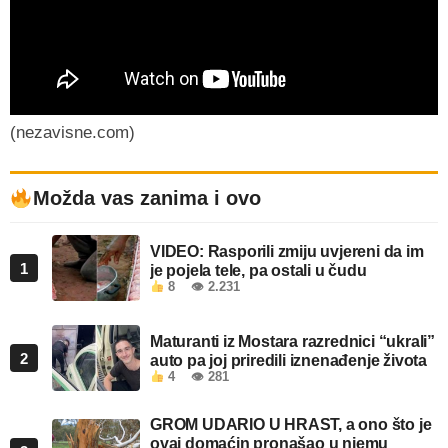
(nezavisne.com)
Možda vas zanima i ovo
VIDEO: Rasporili zmiju uvjereni da im
1
je pojela tele, pa ostali u čudu
8
👁 2.231
Maturanti iz Mostara razrednici “ukrali”
2
auto pa joj priredili iznenađenje života
4
👁 281
GROM UDARIO U HRAST, a ono što je
ovaj domaćin pronašao u njemu