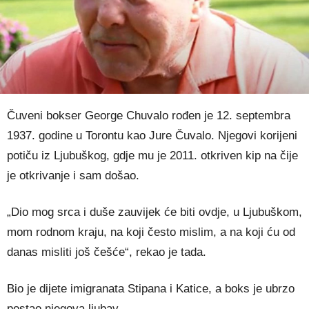
Čuveni bokser George Chuvalo rođen je 12. septembra
1937. godine u Torontu kao Jure Čuvalo. Njegovi korijeni
potiču iz Ljubuškog, gdje mu je 2011. otkriven kip na čije
je otkrivanje i sam došao.
„Dio mog srca i duše zauvijek će biti ovdje, u Ljubuškom,
mom rodnom kraju, na koji često mislim, a na koji ću od
danas misliti još češće“, rekao je tada.
Bio je dijete imigranata Stipana i Katice, a boks je ubrzo
postao njegova ljubav.