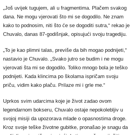
„Još uvijek tugujem, ali u fragmentima. Plačem svakog
dana. Ne mogu vjerovati što mi se dogodilo. Ne znam
kako to podnosim, niti što će se dogoditi sutra,“ rekao je
Chuvalo, danas 87-godišnjak, opisujući svoju tragediju.
„To je kao plimni talas, previše da bih mogao podnijeti,“
nastavio je Chuvalo. „Svako jutro se budim i ne mogu
vjerovati šta mi se dogodilo. Toliko mnogo bola je teško
podnijeti. Kada klincima po školama ispričam svoju
priču, vidim kako plaču. Prilaze mi i grle me.“
Uprkos svim udarcima koje je život zadao ovom
legendarnom bokseru, Chuvalo ostaje nepokolebljiv u
svojoj misiji da upozorava mlade o opasnostima droge.
Kroz svoje teške životne gubitke, pronašao je snagu da