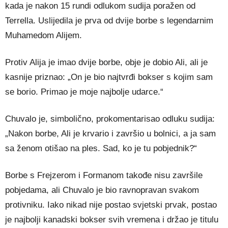
kada je nakon 15 rundi odlukom sudija poražen od
Terrella. Uslijedila je prva od dvije borbe s legendarnim
Muhamedom Alijem.
Protiv Alija je imao dvije borbe, obje je dobio Ali, ali je
kasnije priznao: „On je bio najtvrđi bokser s kojim sam
se borio. Primao je moje najbolje udarce.“
Chuvalo je, simbolično, prokomentarisao odluku sudija:
„Nakon borbe, Ali je krvario i završio u bolnici, a ja sam
sa ženom otišao na ples. Sad, ko je tu pobjednik?“
Borbe s Frejzerom i Formanom takođe nisu završile
pobjedama, ali Chuvalo je bio ravnopravan svakom
protivniku. Iako nikad nije postao svjetski prvak, postao
je najbolji kanadski bokser svih vremena i držao je titulu