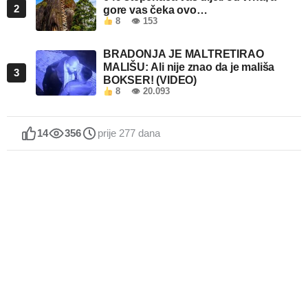
2
gore vas čeka ovo…
8
👁 153
BRADONJA JE MALTRETIRAO
MALIŠU: Ali nije znao da je mališa
3
BOKSER! (VIDEO)
8
👁 20.093
14
356
prije 277 dana