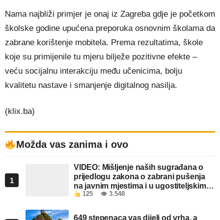
Nama najbliži primjer je onaj iz Zagreba gdje je početkom
školske godine upućena preporuka osnovnim školama da
zabrane korištenje mobitela. Prema rezultatima, škole
koje su primijenile tu mjeru bilježe pozitivne efekte –
veću socijalnu interakciju među učenicima, bolju
kvalitetu nastave i smanjenje digitalnog nasilja.
(klix.ba)
Možda vas zanima i ovo
VIDEO: Mišljenje naših sugrađana o
prijedlogu zakona o zabrani pušenja
1
na javnim mjestima i u ugostiteljskim
125
👁 3.548
objektima u FBiH
649 stepenaca vas dijeli od vrha, a