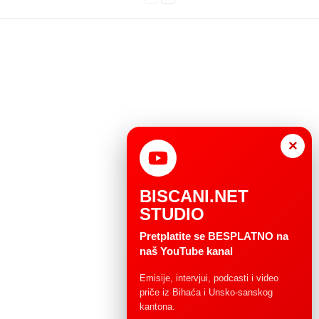
×
BISCANI.NET
STUDIO
Pretplatite se BESPLATNO na
naš YouTube kanal
Emisije, intervjui, podcasti i video
priče iz Bihaća i Unsko-sanskog
kantona.