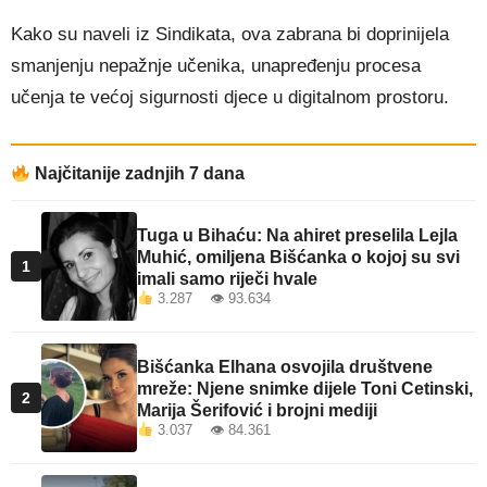
Kako su naveli iz Sindikata, ova zabrana bi doprinijela
smanjenju nepažnje učenika, unapređenju procesa
učenja te većoj sigurnosti djece u digitalnom prostoru.
Najčitanije zadnjih 7 dana
Tuga u Bihaću: Na ahiret preselila Lejla
Muhić, omiljena Bišćanka o kojoj su svi
1
imali samo riječi hvale
3.287 👁 93.634
Bišćanka Elhana osvojila društvene
mreže: Njene snimke dijele Toni Cetinski,
2
Marija Šerifović i brojni mediji
3.037 👁 84.361