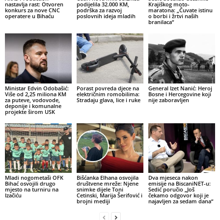
nastavlja rast: Otvoren
podijelila 32.000 KM,
Krajiškog moto-
konkurs za nove CNC
podrška za razvoj
maratona: „Čuvate istinu
operatere u Bihaću
poslovnih ideja mladih
o borbi i žrtvi naših
branilaca“
Ministar Edvin Odobašić:
Porast povreda djece na
General Izet Nanić: Heroj
Više od 2,25 miliona KM
električnim romobilima:
Bosne i Hercegovine koji
za puteve, vodovode,
Stradaju glava, lice i ruke
nije zaboravljen
deponije i komunalne
projekte širom USK
Mladi nogometaši OFK
Bišćanka Elhana osvojila
Dva mjeseca nakon
Bihać osvojili drugo
društvene mreže: Njene
emisije na BiscaniNET-u:
mjesto na turniru na
snimke dijele Toni
Sedić poručio „Još
Izačiću
Cetinski, Marija Šerifović i
čekamo odgovor koji je
brojni mediji
najavljen za sedam dana“