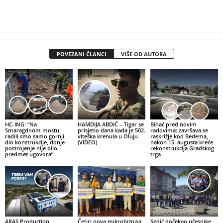
POVEZANI ČLANCI
VIŠE OD AUTORA
HC-ING: “Na
HAMDIJA ABDIĆ – Tigar se
Bihać pred novim
Smaragdnom mostu
prisjetio dana kada je 502.
radovima: završava se
radili smo samo gornji
viteška krenula u Oluju
raskrižje kod Bedema,
dio konstrukcije, donje
(VIDEO)
nakon 15. augusta kreće
postrojenje nije bilo
rekonstrukcija Gradskog
predmet ugovora”
trga
ARAS Production
Četiri nova mikrobiznisa
Sedić dočekao učesnike