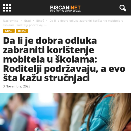
Naslovnica
Grad
Bihać
Da li je dobra odluka zabraniti korištenje mobitela u
školama: Roditelji podržavaju,...
GRAD
BIHAĆ
Da li je dobra odluka
zabraniti korištenje
mobitela u školama:
Roditelji podržavaju, a evo
šta kažu stručnjaci
3 Novembra, 2025