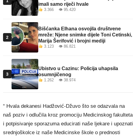
1
imali samo riječi hvale
3.366 👁 95.420
Bišćanka Elhana osvojila društvene
mreže: Njene snimke dijele Toni Cetinski,
2
Marija Šerifović i brojni mediji
3.123 👁 86.821
Ubistvo u Cazinu: Policija uhapsila
3
osumnjičenog
1.262 👁 38.974
“ Hvala dekanesi Hadžović-Džuvo što se odazvala na
naš poziv i odlučila kroz promociju Medicinskog fakulteta
i potpisivanje sporazuma educirati naše ljekare i upoznati
srednjoškolce iz naše Medicinske škole o prednosti