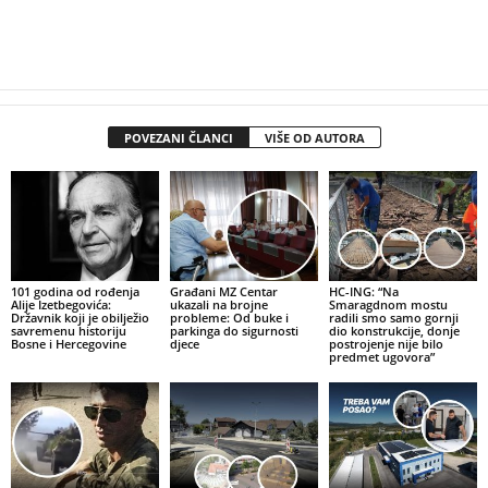
POVEZANI ČLANCI
VIŠE OD AUTORA
101 godina od rođenja
Građani MZ Centar
HC-ING: “Na
Alije Izetbegovića:
ukazali na brojne
Smaragdnom mostu
Državnik koji je obilježio
probleme: Od buke i
radili smo samo gornji
savremenu historiju
parkinga do sigurnosti
dio konstrukcije, donje
Bosne i Hercegovine
djece
postrojenje nije bilo
predmet ugovora”