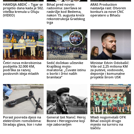
HAMDIJA ABDIĆ – Tigar se
Bihać pred novim
ARAS Production
prisjetio dana kada je 502.
radovima: završava se
nastavlja rast: Otvoren
viteška krenula u Oluju
raskrižje kod Bedema,
konkurs za nove CNC
(VIDEO)
nakon 15. augusta kreće
operatere u Bihaću
rekonstrukcija Gradskog
trga
Četiri nova mikrobiznisa
Sedić dočekao učesnike
Ministar Edvin Odobašić:
podijelila 32.000 KM,
Krajiškog moto-
Više od 2,25 miliona KM
podrška za razvoj
maratona: „Čuvate istinu
za puteve, vodovode,
poslovnih ideja mladih
o borbi i žrtvi naših
deponije i komunalne
branilaca“
projekte širom USK
Porast povreda djece na
General Izet Nanić: Heroj
Mladi nogometaši OFK
električnim romobilima:
Bosne i Hercegovine koji
Bihać osvojili drugo
Stradaju glava, lice i ruke
nije zaboravljen
mjesto na turniru na
Izačiću