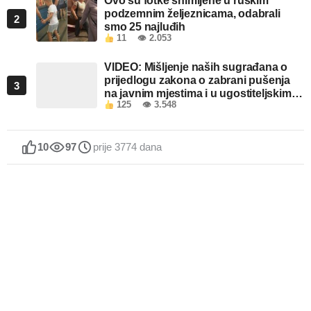
Ovo su fotke snimljene u ruskim
podzemnim željeznicama, odabrali
2
smo 25 najluđih
11
👁 2.053
VIDEO: Mišljenje naših sugrađana o
prijedlogu zakona o zabrani pušenja
3
na javnim mjestima i u ugostiteljskim
125
👁 3.548
objektima u FBiH
10
97
prije 3774 dana