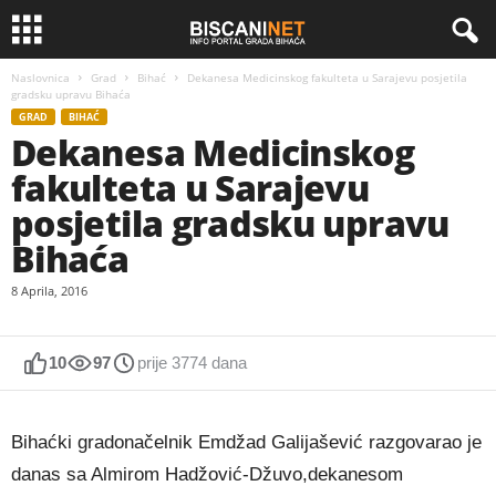
Naslovnica
Grad
Bihać
Dekanesa Medicinskog fakulteta u Sarajevu posjetila
gradsku upravu Bihaća
GRAD
BIHAĆ
Dekanesa Medicinskog
fakulteta u Sarajevu
posjetila gradsku upravu
Bihaća
8 Aprila, 2016
10
97
prije 3774 dana
Bihaćki gradonačelnik Emdžad Galijašević razgovarao je
danas sa Almirom Hadžović-Džuvo,dekanesom