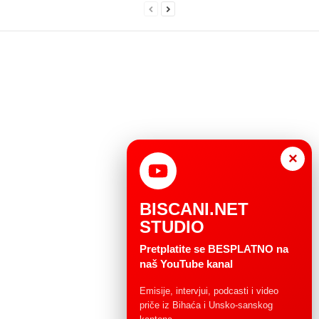
×
BISCANI.NET
STUDIO
Pretplatite se BESPLATNO na
naš YouTube kanal
Emisije, intervjui, podcasti i video
priče iz Bihaća i Unsko-sanskog