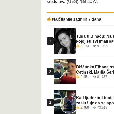
sredstava (UES) “Bihać A”.
t
Najčitanije zadnjih 7 dana
Tuga u Bihaću: Na a
1
kojoj su svi imali sa
3.213 👁 91.933
Bišćanka Elhana osv
2
Cetinski, Marija Šeri
2.951 👁 81.667
Kad ljudskost bude 
3
zaslužuje da se sp
2.488 👁 70.515