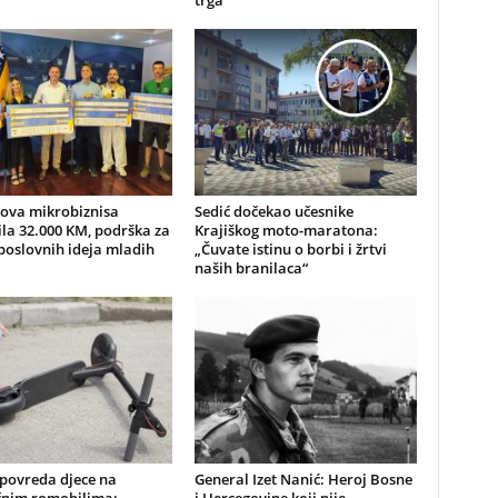
trga
nova mikrobiznisa
Sedić dočekao učesnike
ila 32.000 KM, podrška za
Krajiškog moto-maratona:
poslovnih ideja mladih
„Čuvate istinu o borbi i žrtvi
naših branilaca“
 povreda djece na
General Izet Nanić: Heroj Bosne