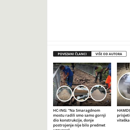
POVEZANI ČLANCI
VIŠE OD AUTORA
HC-ING: “Na Smaragdnom
HAMDIJ
mostu radili smo samo gornji
prisjet
dio konstrukcije, donje
viteška
postrojenje nije bilo predmet