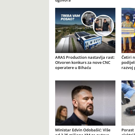
ugovora”
ARAS Production nastavlja rast:
Četiri 
Otvoren konkurs za nove CNC
podijel
operatere u Bihaću
razvoj 
Ministar Edvin Odobašić: Više
Porast