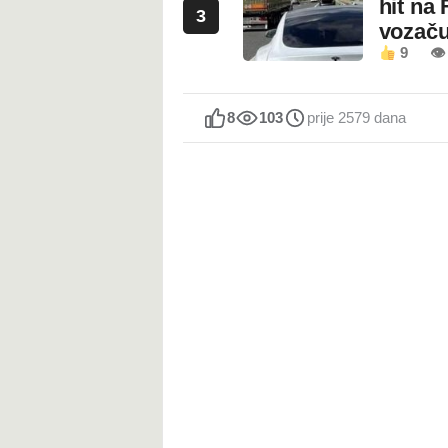
hit na 
3
vozaču
9
👁 
8
103
prije 2579 dana