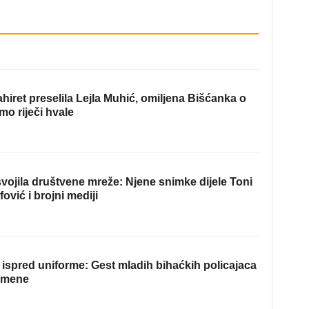
hiret preselila Lejla Muhić, omiljena Bišćanka o
mo riječi hvale
ojila društvene mreže: Njene snimke dijele Toni
fović i brojni mediji
ispred uniforme: Gest mladih bihaćkih policajaca
omene