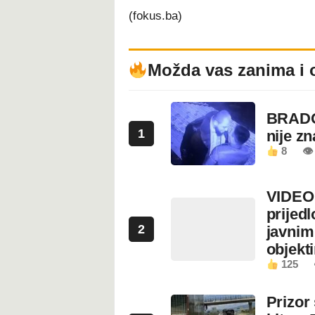
(fokus.ba)
Možda vas zanima i 
BRADO
1
nije z
8
👁 
VIDEO:
prijed
2
javnim
objekt
125
Prizor