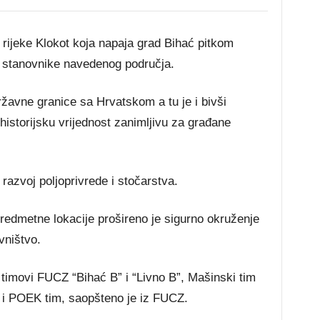
 rijeke Klokot koja napaja grad Bihać pitkom
a stanovnike navedenog područja.
državne granice sa Hrvatskom a tu je i bivši
historijsku vrijednost zanimljivu za građane
razvoj poljoprivrede i stočarstva.
edmetne lokacije prošireno je sigurno okruženje
vništvo.
 timovi FUCZ “Bihać B” i “Livno B”, Mašinski tim
i POEK tim, saopšteno je iz FUCZ.