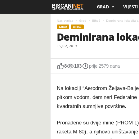
GRAD
VIJESTI
B
i
Naslovnica
Grad
Bihać
Deminirana lokacija s
GRAD
BIHAĆ
Deminirana lokac
s
15 Jula, 2019
c
a
8
103
prije 2579 dana
n
Na lokaciji “Aerodrom Željava-Balje
i
pitkom vodom, demineri Federalne up
.
kvadratnih sumnjive površine.
n
Pronađene su dvije mine (PROM 1)
e
raketa M 80), a njihovo uništavanje