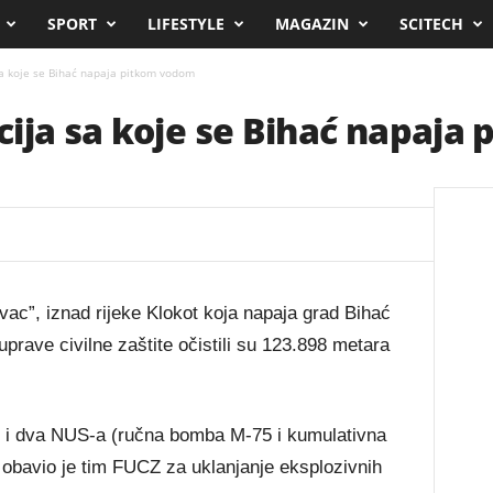
SPORT
LIFESTYLE
MAGAZIN
SCITECH
a koje se Bihać napaja pitkom vodom
ija sa koje se Bihać napaja
vac”, iznad rijeke Klokot koja napaja grad Bihać
rave civilne zaštite očistili su 123.898 metara
 i dva NUS-a (ručna bomba M-75 i kumulativna
 obavio je tim FUCZ za uklanjanje eksplozivnih