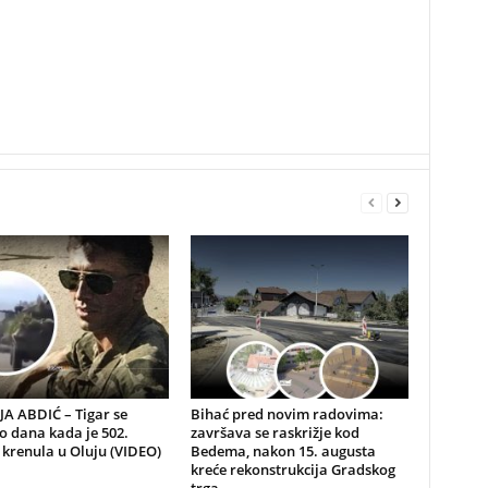
A ABDIĆ – Tigar se
Bihać pred novim radovima:
io dana kada je 502.
završava se raskrižje kod
 krenula u Oluju (VIDEO)
Bedema, nakon 15. augusta
kreće rekonstrukcija Gradskog