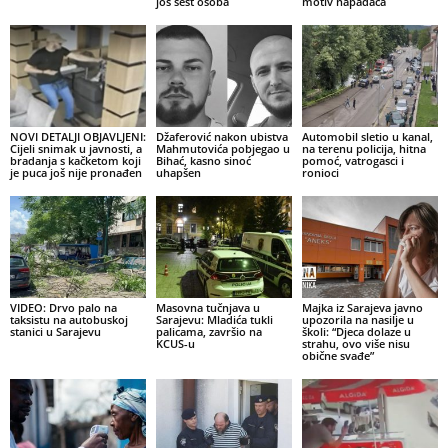
još šest osoba
motiv napadača
NOVI DETALJI OBJAVLJENI:
Džaferović nakon ubistva
Automobil sletio u kanal,
Cijeli snimak u javnosti, a
Mahmutovića pobjegao u
na terenu policija, hitna
bradanja s kačketom koji
Bihać, kasno sinoć
pomoć, vatrogasci i
je puca još nije pronađen
uhapšen
ronioci
VIDEO: Drvo palo na
Masovna tučnjava u
Majka iz Sarajeva javno
taksistu na autobuskoj
Sarajevu: Mladića tukli
upozorila na nasilje u
stanici u Sarajevu
palicama, završio na
školi: “Djeca dolaze u
KCUS-u
strahu, ovo više nisu
obične svađe”