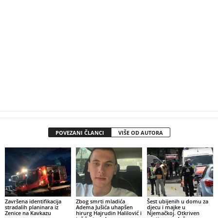
POVEZANI ČLANCI
VIŠE OD AUTORA
Završena identifikacija
Zbog smrti mladića
Šest ubijenih u domu za
stradalih planinara iz
Adema Jušića uhapšen
djecu i majke u
Zenice na Kavkazu
hirurg Hajrudin Halilović i
Njemačkoj. Otkriven