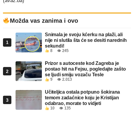
(avaz.ba)
Možda vas zanima i ovo
Snimala je svoju kćerku na plaži, ali
nije ni slutila šta će se desiti narednih
1
sekundi!
8
👁 245
Prizor s autoceste kod Zagreba je
postao hit na Fejsu, pogledajte zašto
2
se ljudi smiju vozaču Tesle
9
👁 2.013
Učiteljica ostala potpuno šokirana
temom zadaćnice koju je Kristijan
3
odabrao, morate to vidjeti
10
👁 135