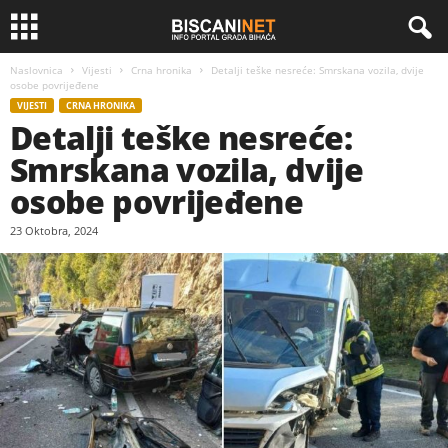
Naslovnica
Vijesti
Crna hronika
Detalji teške nesreće: Smrskana vozila, dvije
osobe povrijeđene
VIJESTI
CRNA HRONIKA
Detalji teške nesreće:
Smrskana vozila, dvije
osobe povrijeđene
23 Oktobra, 2024