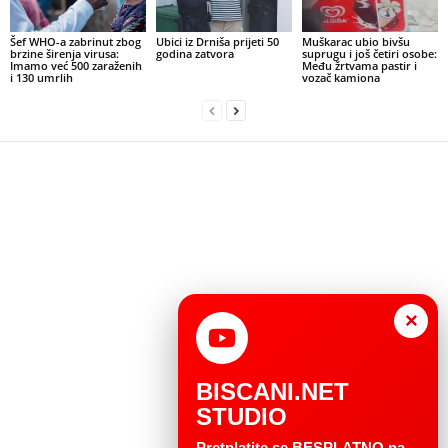
Šef WHO-a zabrinut zbog
Ubici iz Drniša prijeti 50
Muškarac ubio bivšu
brzine širenja virusa:
godina zatvora
suprugu i još četiri osobe:
Imamo već 500 zaraženih
Među žrtvama pastir i
i 130 umrlih
vozač kamiona
×
BISCANI.NET
STUDIO
Pretplatite se BESPLATNO na