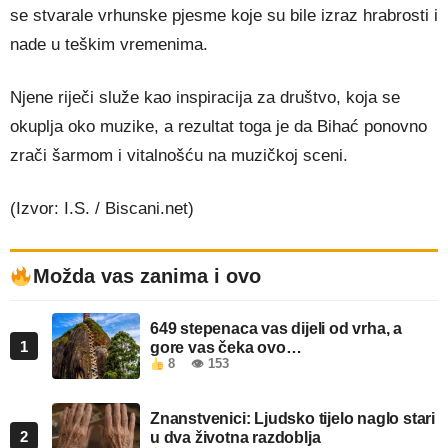
se stvarale vrhunske pjesme koje su bile izraz hrabrosti i
nade u teškim vremenima.
Njene riječi služe kao inspiracija za društvo, koja se
okuplja oko muzike, a rezultat toga je da Bihać ponovno
zrači šarmom i vitalnošću na muzičkoj sceni.
(Izvor: I.S. / Biscani.net)
Možda vas zanima i ovo
649 stepenaca vas dijeli od vrha, a
1
gore vas čeka ovo…
8
👁 153
Znanstvenici: Ljudsko tijelo naglo stari
2
u dva životna razdoblja