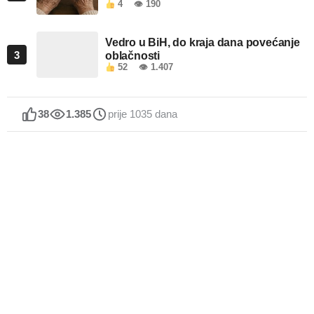
4
👁 190
Vedro u BiH, do kraja dana povećanje
3
oblačnosti
52
👁 1.407
38
1.385
prije 1035 dana