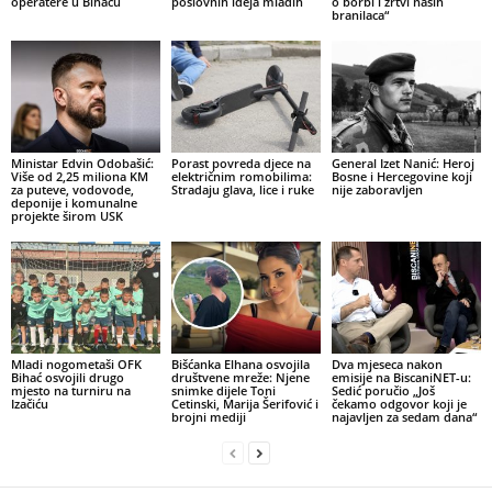
operatere u Bihaću
poslovnih ideja mladih
o borbi i žrtvi naših
branilaca“
Ministar Edvin Odobašić:
Porast povreda djece na
General Izet Nanić: Heroj
Više od 2,25 miliona KM
električnim romobilima:
Bosne i Hercegovine koji
za puteve, vodovode,
Stradaju glava, lice i ruke
nije zaboravljen
deponije i komunalne
projekte širom USK
Mladi nogometaši OFK
Bišćanka Elhana osvojila
Dva mjeseca nakon
Bihać osvojili drugo
društvene mreže: Njene
emisije na BiscaniNET-u:
mjesto na turniru na
snimke dijele Toni
Sedić poručio „Još
Izačiću
Cetinski, Marija Šerifović i
čekamo odgovor koji je
brojni mediji
najavljen za sedam dana“