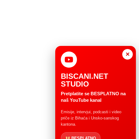
×
BISCANI.NET
STUDIO
Pretplatite se BESPLATNO na
naš YouTube kanal
Emisije, intervjui, podcasti i video
priče iz Bihaća i Unsko-sanskog
kantona.
BESPLATNO