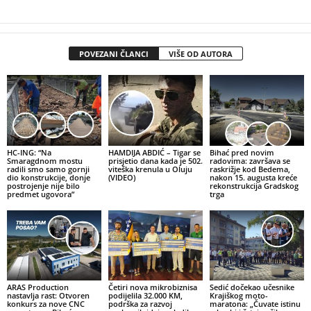
POVEZANI ČLANCI
VIŠE OD AUTORA
HC-ING: “Na
HAMDIJA ABDIĆ – Tigar se
Bihać pred novim
Smaragdnom mostu
prisjetio dana kada je 502.
radovima: završava se
radili smo samo gornji
viteška krenula u Oluju
raskrižje kod Bedema,
dio konstrukcije, donje
(VIDEO)
nakon 15. augusta kreće
postrojenje nije bilo
rekonstrukcija Gradskog
predmet ugovora”
trga
ARAS Production
Četiri nova mikrobiznisa
Sedić dočekao učesnike
nastavlja rast: Otvoren
podijelila 32.000 KM,
Krajiškog moto-
konkurs za nove CNC
podrška za razvoj
maratona: „Čuvate istinu