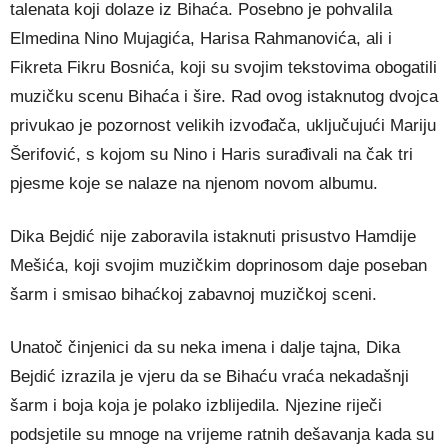
talenata koji dolaze iz Bihaća. Posebno je pohvalila
Elmedina Nino Mujagića, Harisa Rahmanovića, ali i
Fikreta Fikru Bosnića, koji su svojim tekstovima obogatili
muzičku scenu Bihaća i šire. Rad ovog istaknutog dvojca
privukao je pozornost velikih izvođača, uključujući Mariju
Šerifović, s kojom su Nino i Haris surađivali na čak tri
pjesme koje se nalaze na njenom novom albumu.
Dika Bejdić nije zaboravila istaknuti prisustvo Hamdije
Mešića, koji svojim muzičkim doprinosom daje poseban
šarm i smisao bihaćkoj zabavnoj muzičkoj sceni.
Unatoč činjenici da su neka imena i dalje tajna, Dika
Bejdić izrazila je vjeru da se Bihaću vraća nekadašnji
šarm i boja koja je polako izblijedila. Njezine riječi
podsjetile su mnoge na vrijeme ratnih dešavanja kada su