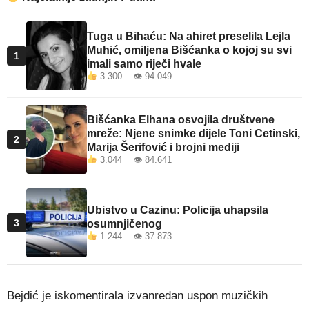
Tuga u Bihaću: Na ahiret preselila Lejla
Muhić, omiljena Bišćanka o kojoj su svi
1
imali samo riječi hvale
3.300 👁 94.049
Bišćanka Elhana osvojila društvene
mreže: Njene snimke dijele Toni Cetinski,
2
Marija Šerifović i brojni mediji
3.044 👁 84.641
Ubistvo u Cazinu: Policija uhapsila
3
osumnjičenog
1.244 👁 37.873
Bejdić je iskomentirala izvanredan uspon muzičkih