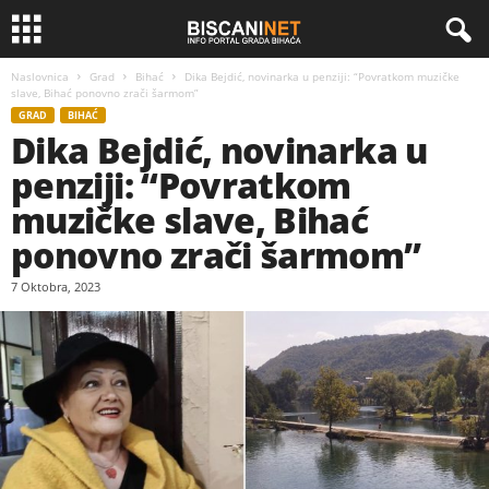
Naslovnica
Grad
Bihać
Dika Bejdić, novinarka u penziji: “Povratkom muzičke
slave, Bihać ponovno zrači šarmom”
GRAD
BIHAĆ
Dika Bejdić, novinarka u
penziji: “Povratkom
muzičke slave, Bihać
ponovno zrači šarmom”
7 Oktobra, 2023