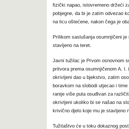
fizički napao, istovremeno držeći 
pobjegne, da bi je zatim odvezao kod
na licu oštećene, nakon čega je obav
Prilikom saslušanja osumnjičeni je 
stavljeno na teret.
Javni tužilac je Prvom osnovnom su
pritvora prema osumnjičenom A. I. i
okrivljeni dao u bjekstvo, zatim oso
boravkom na slobodi utjecao i time
ranije više puta osuđivan za različit
okrivljeni ukoliko bi se našao na 
krivično djelo koje mu je stavljeno n
Tužilaštvo će u toku dokaznog pos