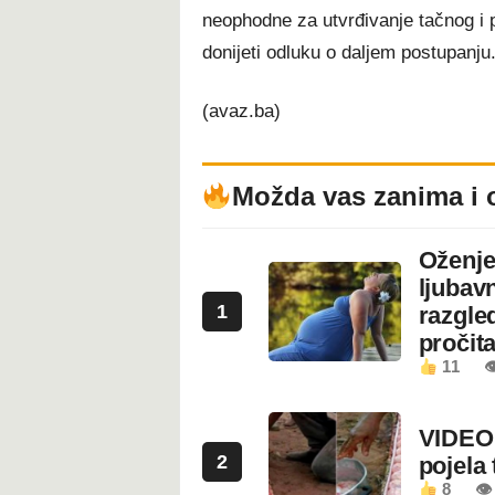
neophodne za utvrđivanje tačnog i 
donijeti odluku o daljem postupanju
(avaz.ba)
Možda vas zanima i 
Oženje
ljubavn
1
razgled
pročita
11

VIDEO:
2
pojela 
8
👁 