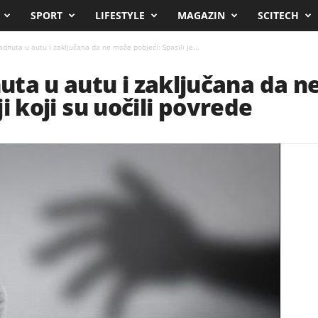
SPORT
LIFESTYLE
MAGAZIN
SCITECH
dnuta u autu i zaključana da ne može pobjeći: Spasili je...
ta u autu i zaključana da n
lji koji su uočili povrede