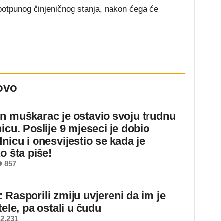
potpunog činjeničnog stanja, nakon ćega će
.
ovo
n muškarac je ostavio svoju trudnu
icu. Poslije 9 mjeseci je dobio
nicu i onesvijestio se kada je
o šta piše!
 857
 Rasporili zmiju uvjereni da im je
tele, pa ostali u čudu
2.231