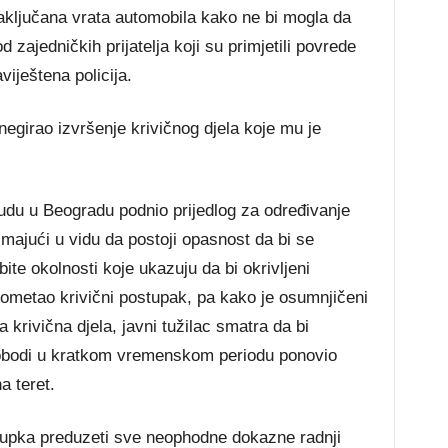
zaključana vrata automobila kako ne bi mogla da
 zajedničkih prijatelja koji su primjetili povrede
iještena policija.
negirao izvršenje krivičnog djela koje mu je
du u Beogradu podnio prijedlog za određivanje
majući u vidu da postoji opasnost da bi se
bite okolnosti koje ukazuju da bi okrivljeni
 ometao krivični postupak, pa kako je osumnjičeni
a krivična djela, javni tužilac smatra da bi
slobodi u kratkom vremenskom periodu ponovio
a teret.
tupka preduzeti sve neophodne dokazne radnji