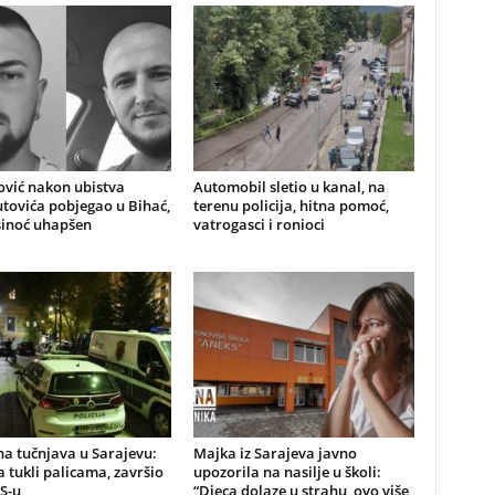
ović nakon ubistva
Automobil sletio u kanal, na
ovića pobjegao u Bihać,
terenu policija, hitna pomoć,
sinoć uhapšen
vatrogasci i ronioci
a tučnjava u Sarajevu:
Majka iz Sarajeva javno
 tukli palicama, završio
upozorila na nasilje u školi:
S-u
“Djeca dolaze u strahu, ovo više