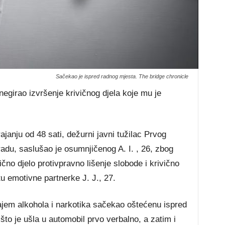
Sačekao je ispred radnog mjesta. The bridge chronicle
negirao izvršenje krivičnog djela koje mu je
anju od 48 sati, dežurni javni tužilac Prvog
adu, saslušao je osumnjičenog A. I. , 26, zbog
ično djelo protivpravno lišenje slobode i krivično
tu emotivne partnerke J. J., 27.
ajem alkohola i narkotika sačekao oštećenu ispred
što je ušla u automobil prvo verbalno, a zatim i