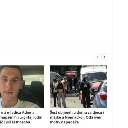
mrti mladića Adema
Šest ubijenih u domu za djecu i
uhapšen hirurg Hajrudin
majke u Njemačkoj. Otkriven
ić i još šest osoba
motiv napadača