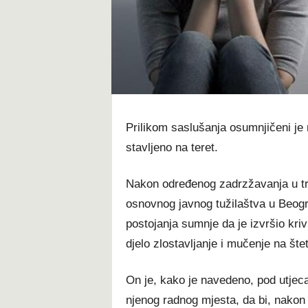
t
Prilikom saslušanja osumnjičeni je 
stavljeno na teret.
Nakon određenog zadrzžavanja u traj
osnovnog javnog tužilaštva u Beogr
postojanja sumnje da je izvršio kriv
djelo zlostavljanje i mučenje na šte
On je, kako je navedeno, pod utjec
njenog radnog mjesta, da bi, nakon 