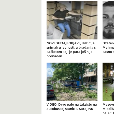
NOVI DETALJI OBJAVLJENI: Cijeli
Džafer
snimak u javnosti, a bradanja s
Mahmut
kačketom koji je puca još nije
kasno 
pronađen
VIDEO: Drvo palo na taksistu na
Masovn
autobuskoj stanici u Sarajevu
Mladića
na KCU