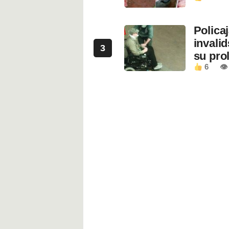
Polica
invali
3
su prol
6
👁