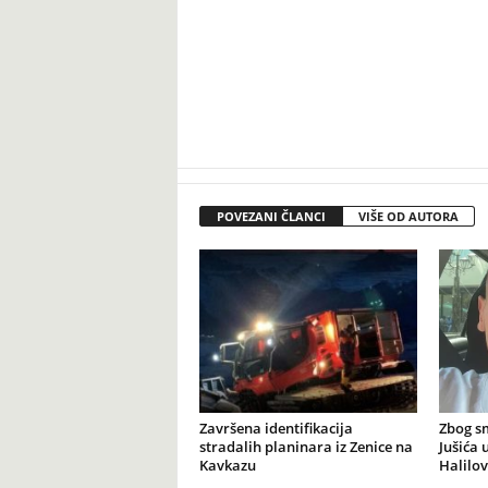
POVEZANI ČLANCI
VIŠE OD AUTORA
Završena identifikacija
Zbog s
stradalih planinara iz Zenice na
Jušića 
Kavkazu
Halilov