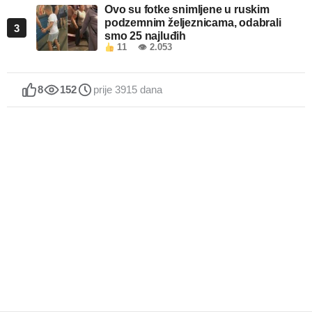
Ovo su fotke snimljene u ruskim
podzemnim željeznicama, odabrali
3
smo 25 najluđih
11
👁 2.053
8
152
prije 3915 dana