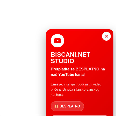
×
BISCANI.NET
STUDIO
Pretplatite se BESPLATNO na
naš YouTube kanal
Emisije, intervjui, podcasti i video
priče iz Bihaća i Unsko-sanskog
kantona.
BESPLATNO