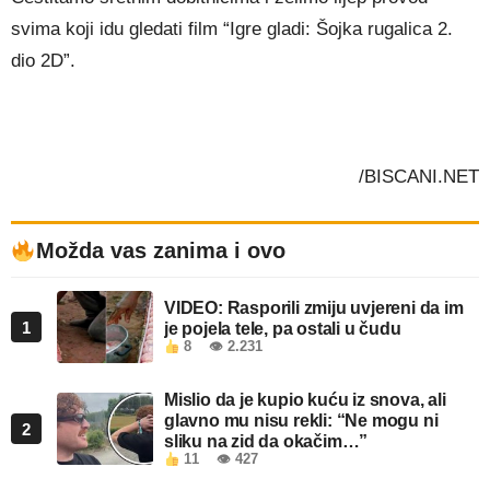
svima koji idu gledati film “Igre gladi: Šojka rugalica 2.
dio 2D”.
/BISCANI.NET
Možda vas zanima i ovo
VIDEO: Rasporili zmiju uvjereni da im
1
je pojela tele, pa ostali u čudu
8
👁 2.231
Mislio da je kupio kuću iz snova, ali
glavno mu nisu rekli: “Ne mogu ni
2
sliku na zid da okačim…”
11
👁 427