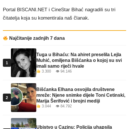
Portal BISCANI.NET i CineStar Bihać nagradili su tri
čitatelja koja su komentirala naš članak.
Najčitanije zadnjih 7 dana
Tuga u Bihaću: Na ahiret preselila Lejla
Muhić, omiljena Bišćanka o kojoj su svi
1
imali samo riječi hvale
3.300 👁 94.146
Bišćanka Elhana osvojila društvene
mreže: Njene snimke dijele Toni Cetinski,
2
Marija Šerifović i brojni mediji
3.044 👁 84.792
Ubistvo u Cazinu: Policija uhapsila