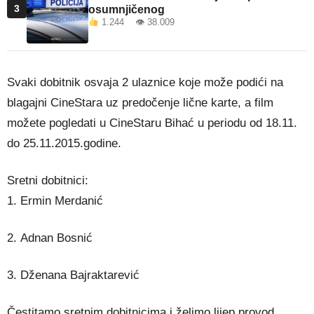
3
osumnjičenog
1.244 👁 38.009
Svaki dobitnik osvaja 2 ulaznice koje može podići na
blagajni CineStara uz predočenje lične karte, a film
možete pogledati u CineStaru Bihać u periodu od 18.11.
do 25.11.2015.godine.
Sretni dobitnici:
1. Ermin Merdanić
2. Adnan Bosnić
3. Dženana Bajraktarević
Čestitamo sretnim dobitnicima i želimo lijep provod