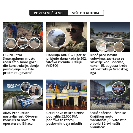
POVEZANI ČLANCI
VIŠE OD AUTORA
HC-ING: “Na
HAMDIJA ABDIĆ – Tigar se
Bihać pred novim
Smaragdnom mostu
prisjetio dana kada je 502.
radovima: završava se
radili smo samo gornji
viteška krenula u Oluju
raskrižje kod Bedema,
dio konstrukcije, donje
(VIDEO)
nakon 15. augusta kreće
postrojenje nije bilo
rekonstrukcija Gradskog
predmet ugovora”
trga
ARAS Production
Četiri nova mikrobiznisa
Sedić dočekao učesnike
nastavlja rast: Otvoren
podijelila 32.000 KM,
Krajiškog moto-
konkurs za nove CNC
podrška za razvoj
maratona: „Čuvate istinu
operatere u Bihaću
poslovnih ideja mladih
o borbi i žrtvi naših
branilaca“