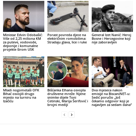
Ministar Edvin Odobašić:
Porast povreda djece na
General Izet Nanić: Heroj
Više od 2,25 miliona KM
električnim romobilima:
Bosne i Hercegovine koji
za puteve, vodovode,
Stradaju glava, lice i ruke
nije zaboravljen
deponije i komunalne
projekte širom USK
Mladi nogometaši OFK
Bišćanka Elhana osvojila
Dva mjeseca nakon
Bihać osvojili drugo
društvene mreže: Njene
emisije na BiscaniNET-u:
mjesto na turniru na
snimke dijele Toni
Sedić poručio „Još
Izačiću
Cetinski, Marija Šerifović i
čekamo odgovor koji je
brojni mediji
najavljen za sedam dana“