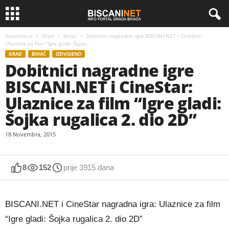
Naslovnica
Grad
Bihać
Dobitnici nagradne igre BISCANI.NET i CineStar:
Ulaznice za film “Igre gladi: Šojka...
GRAD
BIHAĆ
IZDVOJENO
Dobitnici nagradne igre
BISCANI.NET i CineStar:
Ulaznice za film “Igre gladi:
Šojka rugalica 2. dio 2D”
18 Novembra, 2015
8
152
prije 3915 dana
BISCANI.NET i CineStar nagradna igra: Ulaznice za film
“Igre gladi: Šojka rugalica 2. dio 2D”