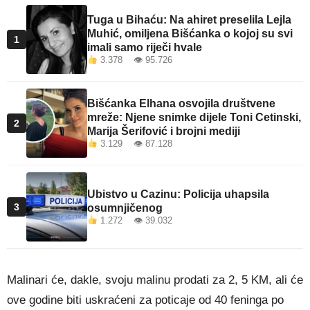
Tuga u Bihaću: Na ahiret preselila Lejla
Muhić, omiljena Bišćanka o kojoj su svi
1
imali samo riječi hvale
3.378 👁 95.726
Bišćanka Elhana osvojila društvene
mreže: Njene snimke dijele Toni Cetinski,
2
Marija Šerifović i brojni mediji
3.129 👁 87.128
Ubistvo u Cazinu: Policija uhapsila
3
osumnjičenog
1.272 👁 39.032
Malinari će, dakle, svoju malinu prodati za 2, 5 KM, ali će
ove godine biti uskraćeni za poticaje od 40 feninga po