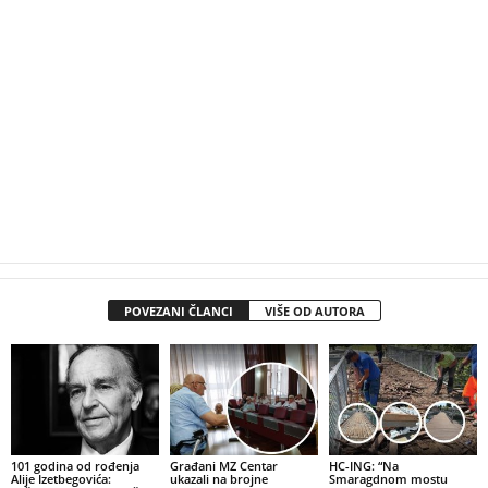
POVEZANI ČLANCI
VIŠE OD AUTORA
101 godina od rođenja
Građani MZ Centar
HC-ING: “Na
Alije Izetbegovića:
ukazali na brojne
Smaragdnom mostu