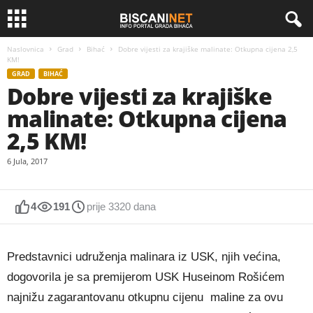
Naslovnica
Grad
Bihać
Dobre vijesti za krajiške malinate: Otkupna cijena 2,5
KM!
GRAD
BIHAĆ
Dobre vijesti za krajiške
malinate: Otkupna cijena
2,5 KM!
6 Jula, 2017
4
191
prije 3320 dana
Predstavnici udruženja malinara iz USK, njih većina,
dogovorila je sa premijerom USK Huseinom Rošićem
najnižu zagarantovanu otkupnu cijenu maline za ovu