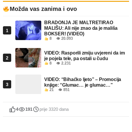
Možda vas zanima i ovo
BRADONJA JE MALTRETIRAO
MALIŠU: Ali nije znao da je mališa
1
BOKSER! (VIDEO)
8
👁 20.093
VIDEO: Rasporili zmiju uvjereni da im
2
je pojela tele, pa ostali u čudu
8
👁 2.231
VIDEO: “Bihaćko ljeto” – Promocija
3
knjige: “Glumac… je glumac…”
21
👁 851
4
191
prije 3320 dana