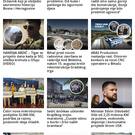
Državnik koji je obilježio
probleme: Od buke i
radili smo samo gornji
savremenu historiju
parkinga do sigurnosti
dio konstrukcije, donje
Bosne i Hercegovine
djece
postrojenje nije bilo
predmet ugovora”
HAMDIJA ABDIĆ – Tigar se
Bihać pred novim
ARAS Production
prisjetio dana kada je 502.
radovima: završava se
nastavlja rast: Otvoren
viteška krenula u Oluju
raskrižje kod Bedema,
konkurs za nove CNC
(VIDEO)
nakon 15. augusta kreće
operatere u Bihaću
rekonstrukcija Gradskog
trga
Četiri nova mikrobiznisa
Sedić dočekao učesnike
Ministar Edvin Odobašić:
podijelila 32.000 KM,
Krajiškog moto-
Više od 2,25 miliona KM
podrška za razvoj
maratona: „Čuvate istinu
za puteve, vodovode,
poslovnih ideja mladih
o borbi i žrtvi naših
deponije i komunalne
branilaca“
projekte širom USK