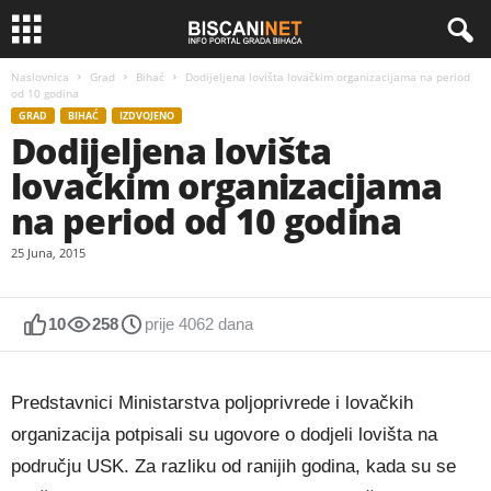
Naslovnica
Grad
Bihać
Dodijeljena lovišta lovačkim organizacijama na period
od 10 godina
GRAD
BIHAĆ
IZDVOJENO
Dodijeljena lovišta
lovačkim organizacijama
na period od 10 godina
25 Juna, 2015
10
258
prije 4062 dana
Predstavnici Ministarstva poljoprivrede i lovačkih
organizacija potpisali su ugovore o dodjeli lovišta na
području USK. Za razliku od ranijih godina, kada su se