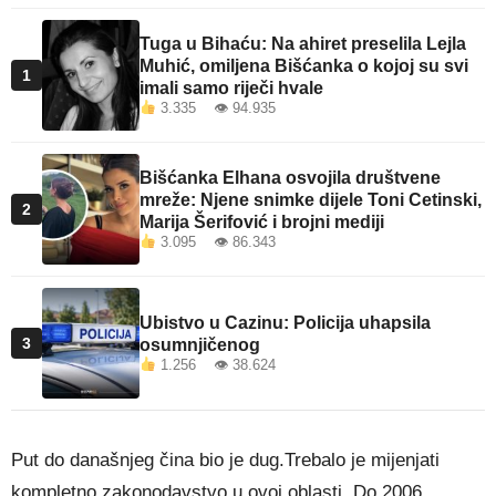
Tuga u Bihaću: Na ahiret preselila Lejla
Muhić, omiljena Bišćanka o kojoj su svi
1
imali samo riječi hvale
3.335 👁 94.935
Bišćanka Elhana osvojila društvene
mreže: Njene snimke dijele Toni Cetinski,
2
Marija Šerifović i brojni mediji
3.095 👁 86.343
Ubistvo u Cazinu: Policija uhapsila
3
osumnjičenog
1.256 👁 38.624
Put do današnjeg čina bio je dug.Trebalo je mijenjati
kompletno zakonodavstvo u ovoj oblasti. Do 2006.