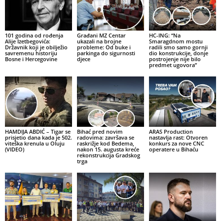
101 godina od rođenja
Građani MZ Centar
HC-ING: “Na
Alije Izetbegovića:
ukazali na brojne
Smaragdnom mostu
Državnik koji je obilježio
probleme: Od buke i
radili smo samo gornji
savremenu historiju
parkinga do sigurnosti
dio konstrukcije, donje
Bosne i Hercegovine
djece
postrojenje nije bilo
predmet ugovora”
HAMDIJA ABDIĆ – Tigar se
Bihać pred novim
ARAS Production
prisjetio dana kada je 502.
radovima: završava se
nastavlja rast: Otvoren
viteška krenula u Oluju
raskrižje kod Bedema,
konkurs za nove CNC
(VIDEO)
nakon 15. augusta kreće
operatere u Bihaću
rekonstrukcija Gradskog
trga