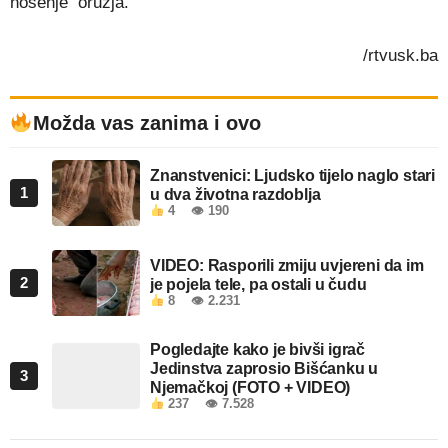
nošenje oružja.
/rtvusk.ba
Možda vas zanima i ovo
Znanstvenici: Ljudsko tijelo naglo stari
1
u dva životna razdoblja
4
👁 190
VIDEO: Rasporili zmiju uvjereni da im
2
je pojela tele, pa ostali u čudu
8
👁 2.231
Pogledajte kako je bivši igrač
Jedinstva zaprosio Bišćanku u
3
Njemačkoj (FOTO + VIDEO)
237
👁 7.528