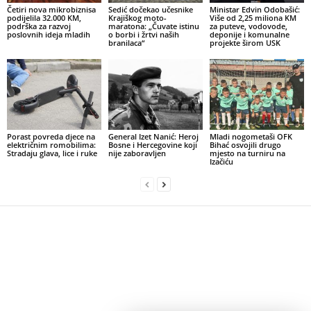
Četiri nova mikrobiznisa
Sedić dočekao učesnike
Ministar Edvin Odobašić:
podijelila 32.000 KM,
Krajiškog moto-
Više od 2,25 miliona KM
podrška za razvoj
maratona: „Čuvate istinu
za puteve, vodovode,
poslovnih ideja mladih
o borbi i žrtvi naših
deponije i komunalne
branilaca“
projekte širom USK
Porast povreda djece na
General Izet Nanić: Heroj
Mladi nogometaši OFK
električnim romobilima:
Bosne i Hercegovine koji
Bihać osvojili drugo
Stradaju glava, lice i ruke
nije zaboravljen
mjesto na turniru na
Izačiću