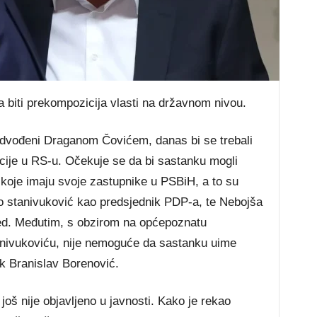
 biti prekompozicija vlasti na državnom nivou.
edvođeni Draganom Čovićem, danas bi se trebali
icije u RS-u. Očekuje se da bi sastanku mogli
 koje imaju svoje zastupnike u PSBiH, a to su
o stanivuković kao predsjednik PDP-a, te Nebojša
red. Međutim, s obzirom na općepoznatu
anivukoviću, nije nemoguće da sastanku uime
k Branislav Borenović.
još nije objavljeno u javnosti. Kako je rekao