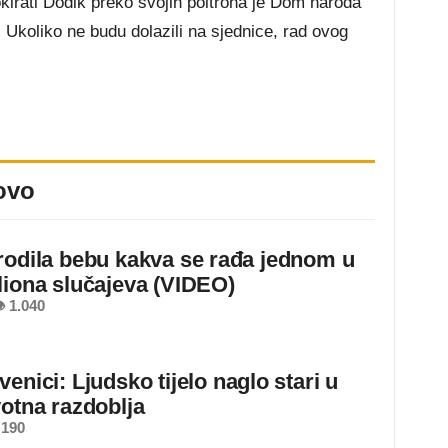
blokirati Dodik preko svojih poltrona je Dom naroda
Ukoliko ne budu dolazili na sjednice, rad ovog
ovo
rodila bebu kakva se rađa jednom u
liona slučajeva (VIDEO)
 1.040
enici: Ljudsko tijelo naglo stari u
votna razdoblja
 190