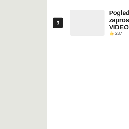
Pogled
zapros
3
VIDEO
237