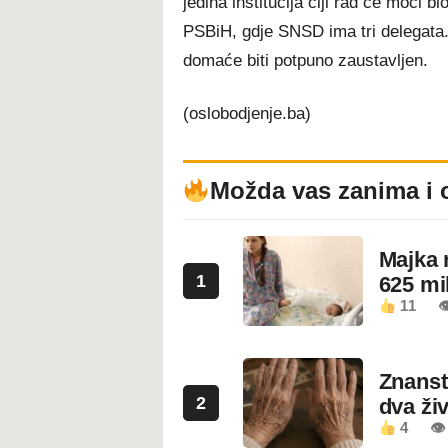
jedina institucija čiji rad će moći 
PSBiH, gdje SNSD ima tri delegata. 
domaće biti potpuno zaustavljen.
(oslobodjenje.ba)
Možda vas zanima i 
Majka 
1
625 mi
11

Znanstv
2
dva ži
4
👁