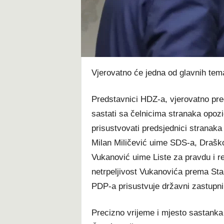
t
Vjerovatno će jedna od glavnih tema
Predstavnici HDZ-a, vjerovatno pr
sastati sa čelnicima stranaka opoz
prisustvovati predsjednici stranaka
Milan Miličević uime SDS-a, Drašk
Vukanović uime Liste za pravdu i 
netrpeljivost Vukanovića prema St
PDP-a prisustvuje državni zastupni
Precizno vrijeme i mjesto sastanka 