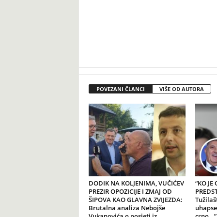
POVEZANI ČLANCI
VIŠE OD AUTORA
DODIK NA KOLJENIMA, VUČIĆEV
“KO JE
PREZIR OPOZICIJE I ZMAJ OD
PREDSTA
ŠIPOVA KAO GLAVNA ZVIJEZDA:
Tužilaš
Brutalna analiza Nebojše
uhapse
Vukanovića o posjeti iz
crno…”