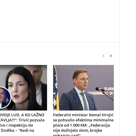
 OVDJE LUD, A KO LAŽNO
Federalni ministar Kemal Hrnjić
VLJA?!”: Trivić pozvala
se pohvalio efektima minimalne
tvo i inspekciju da
plaće od 1.000 KM: „Federacija
 Dodika – “Radi na
nije doživjela slom, brojke
pokazuju rast“