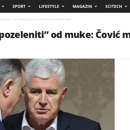
SPORT
LIFESTYLE
MAGAZIN
SCITECH
zeleniti” od muke: Čović mu definitvno okreće leđa
pozeleniti” od muke: Čović 