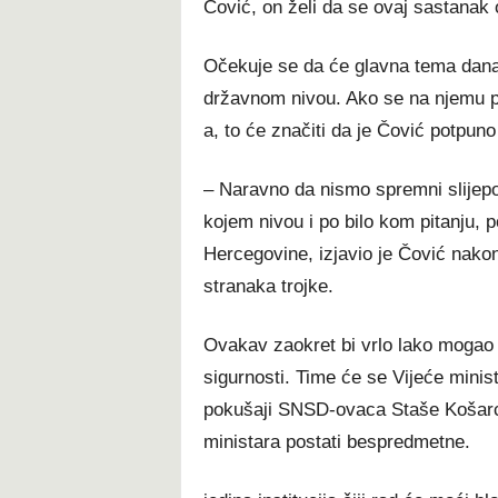
Čović, on želi da se ovaj sastanak od
Očekuje se da će glavna tema današ
državnom nivou. Ako se na njemu p
a, to će značiti da je Čović potpu
– Naravno da nismo spremni slijepo 
kojem nivou i po bilo kom pitanju, 
Hercegovine, izjavio je Čović nako
stranaka trojke.
Ovakav zaokret bi vrlo lako mogao 
sigurnosti. Time će se Vijeće minist
pokušaji SNSD-ovaca Staše Košarca
ministara postati bespredmetne.