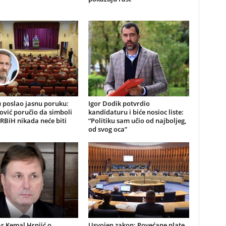
 poslao jasnu poruku:
Igor Dodik potvrdio
ović poručio da simboli
kandidaturu i biće nosioc liste:
RBiH nikada neće biti
“Politiku sam učio od najboljeg,
od svog oca”
r Kemal Hrnjić o
Usvojen zakon: Povećane plate