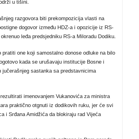
rži u tišini.
njeg razgovora biti prekompozicija vlasti na
ostigne dogovor između HDZ-a i opozicije iz RS-
no okrenuo leđa predsjedniku RS-a Miloradu Dodiku.
pratiti one koji samostalno donose odluke na bilo
pogotovo kada se urušavaju institucije Bosne i
n jučerašnjeg sastanka sa predstavnicima
rezultirati imenovanjem Vukanovića za ministra
ara praktično otgnuti iz dodikovih ruku, jer će svi
 i Srđana Amidžića da blokiraju rad Vijeća