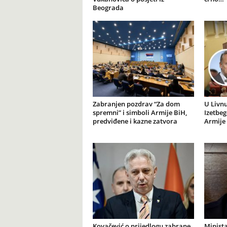
Beograda
Zabranjen pozdrav “Za dom
U Livnu
spremni” i simboli Armije BiH,
Izetbeg
predviđene i kazne zatvora
Armije 
Kovačević o prijedlogu zabrane
Minista