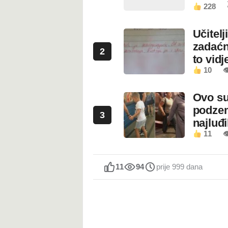
228
Učitel
zadaćn
2
to vidje
10

Ovo su
podzem
3
najluđ
11

11
94
prije 999 dana