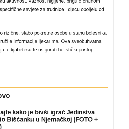
ičku aktivnost, važnost higijene, brigu o oralnom
specifične savjete za trudnice i djecu oboljelu od
oko rizične, slabo pokretne osobe u stanu bolesnika
 pružile informacije ljekarima. Ova sveobuhvatna
igu o dijabetesu te osigurati holistički pristup
ovo
ajte kako je bivši igrač Jedinstva
io Bišćanku u Njemačkoj (FOTO +
)