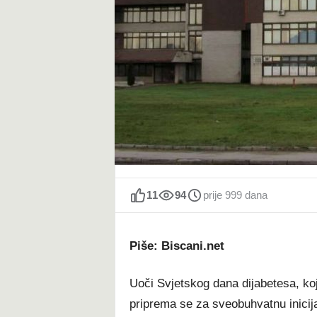
t
11
94
prije 999 dana
Piše: Biscani.net
Uoči Svjetskog dana dijabetesa, ko
priprema se za sveobuhvatnu inicijat