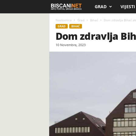
GRAD
VIJESTI
B
i
Naslovnica
Grad
Bihać
Dom zdravlja Bihać ak
GRAD
BIHAĆ
Dom zdravlja Bih
s
10 Novembra, 2023
c
a
n
i
.
n
e