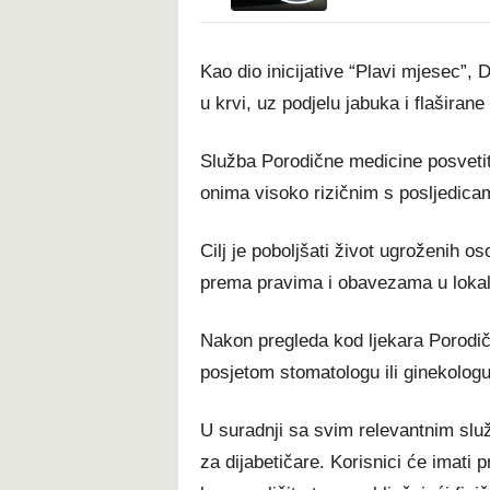
Kao dio inicijative “Plavi mjesec”,
u krvi, uz podjelu jabuka i flaširane
Služba Porodične medicine posveti
onima visoko rizičnim s posljedicam
Cilj je poboljšati život ugroženih 
prema pravima i obavezama u lokaln
Nakon pregleda kod ljekara Porodičn
posjetom stomatologu ili ginekologu
U suradnji sa svim relevantnim služ
za dijabetičare. Korisnici će imati p