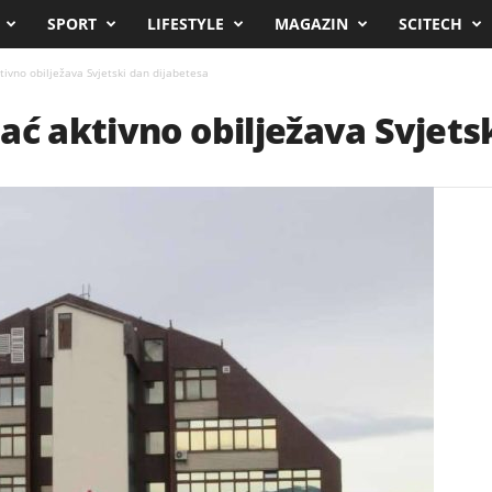
SPORT
LIFESTYLE
MAGAZIN
SCITECH
tivno obilježava Svjetski dan dijabetesa
ać aktivno obilježava Svjets