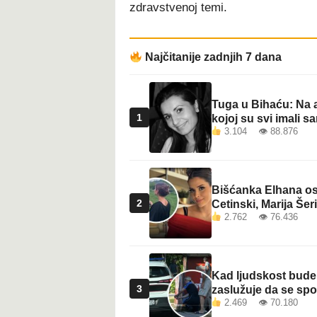
zdravstvenoj temi.
Najčitanije zadnjih 7 dana
Tuga u Bihaću: Na a
1
kojoj su svi imali sa
3.104 👁 88.876
Bišćanka Elhana osv
2
Cetinski, Marija Šeri
2.762 👁 76.436
Kad ljudskost bude 
3
zaslužuje da se sp
2.469 👁 70.180