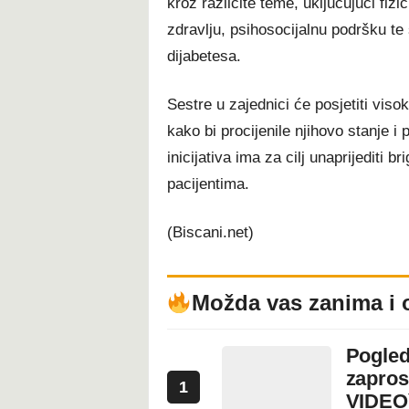
kroz različite teme, uključujući fiz
zdravlju, psihosocijalnu podršku te 
dijabetesa.
Sestre u zajednici će posjetiti vis
kako bi procijenile njihovo stanje i
inicijativa ima za cilj unaprijediti br
pacijentima.
(Biscani.net)
Možda vas zanima i 
Pogled
zapros
1
VIDEO