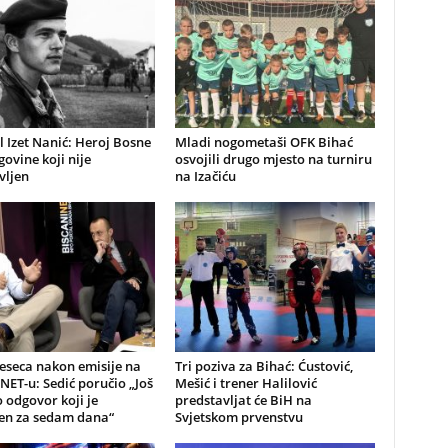
 Izet Nanić: Heroj Bosne
Mladi nogometaši OFK Bihać
govine koji nije
osvojili drugo mjesto na turniru
vljen
na Izačiću
eseca nakon emisije na
Tri poziva za Bihać: Ćustović,
NET-u: Sedić poručio „Još
Mešić i trener Halilović
odgovor koji je
predstavljat će BiH na
jen za sedam dana“
Svjetskom prvenstvu