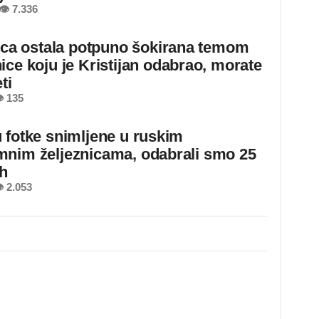
👁 7.336
jica ostala potpuno šokirana temom
ice koju je Kristijan odabrao, morate
ti
 135
 fotke snimljene u ruskim
nim željeznicama, odabrali smo 25
ih
 2.053