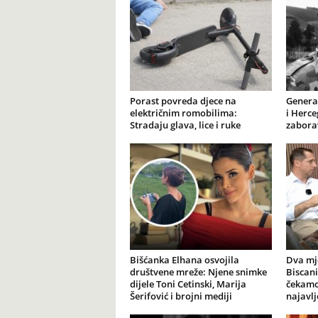
Porast povreda djece na
General
električnim romobilima:
i Herce
Stradaju glava, lice i ruke
zabora
Bišćanka Elhana osvojila
Dva mj
društvene mreže: Njene snimke
Biscani
dijele Toni Cetinski, Marija
čekamo 
Šerifović i brojni mediji
najavl