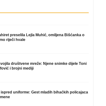
hiret preselila Lejla Muhić, omiljena Bišćanka o
mo riječi hvale
ojila društvene mreže: Njene snimke dijele Toni
fović i brojni mediji
ispred uniforme: Gest mladih bihaćkih policajaca
omene