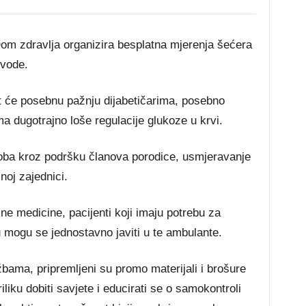
 Dom zdravlja organizira besplatna mjerenja šećera
 vode.
t će posebnu pažnju dijabetičarima, posebno
a dugotrajno loše regulacije glukoze u krvi.
osoba kroz podršku članova porodice, usmjeravanje
oj zajednici.
e medicine, pacijenti koji imaju potrebu za
 mogu se jednostavno javiti u te ambulante.
bama, pripremljeni su promo materijali i brošure
riliku dobiti savjete i educirati se o samokontroli