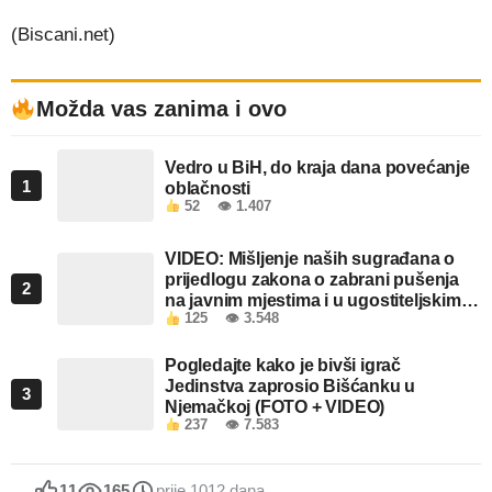
(Biscani.net)
Možda vas zanima i ovo
Vedro u BiH, do kraja dana povećanje
1
oblačnosti
52
👁 1.407
VIDEO: Mišljenje naših sugrađana o
prijedlogu zakona o zabrani pušenja
2
na javnim mjestima i u ugostiteljskim
125
👁 3.548
objektima u FBiH
Pogledajte kako je bivši igrač
Jedinstva zaprosio Bišćanku u
3
Njemačkoj (FOTO + VIDEO)
237
👁 7.583
11
165
prije 1012 dana