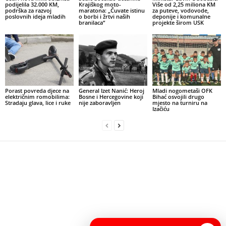
podijelila 32.000 KM,
Krajiškog moto-
Više od 2,25 miliona KM
podrška za razvoj
maratona: „Čuvate istinu
za puteve, vodovode,
poslovnih ideja mladih
o borbi i žrtvi naših
deponije i komunalne
branilaca“
projekte širom USK
Porast povreda djece na
General Izet Nanić: Heroj
Mladi nogometaši OFK
električnim romobilima:
Bosne i Hercegovine koji
Bihać osvojili drugo
Stradaju glava, lice i ruke
nije zaboravljen
mjesto na turniru na
Izačiću