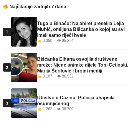
Najčitanije zadnjih 7 dana
Tuga u Bihaću: Na ahiret preselila Lejla
Muhić, omiljena Bišćanka o kojoj su svi
1
imali samo riječi hvale
3.350 👁 95.274
Bišćanka Elhana osvojila društvene
mreže: Njene snimke dijele Toni Cetinski,
2
Marija Šerifović i brojni mediji
3.107 👁 86.532
Ubistvo u Cazinu: Policija uhapsila
3
osumnjičenog
1.262 👁 38.700