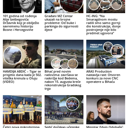
101 godina od rođenja
Građani MZ Centar
HC-ING: “Na
Alije Izetbegovića:
ukazali na brojne
Smaragdnom mostu
Državnik koji je obilježio
probleme: Od buke i
radili smo samo gornji
savremenu historiju
parkinga do sigurnosti
dio konstrukcije, donje
Bosne i Hercegovine
djece
postrojenje nije bilo
predmet ugovora”
HAMDIJA ABDIĆ – Tigar se
Bihać pred novim
ARAS Production
prisjetio dana kada je 502.
radovima: završava se
nastavlja rast: Otvoren
viteška krenula u Oluju
raskrižje kod Bedema,
konkurs za nove CNC
(VIDEO)
nakon 15. augusta kreće
operatere u Bihaću
rekonstrukcija Gradskog
trga
Četiri nova mikrobiznisa
Sedić dočekao učesnike
Ministar Edvin Odobašić: