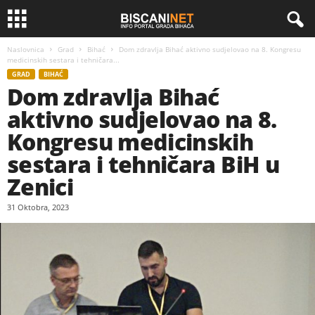
Naslovnica
Grad
Bihać
Dom zdravlja Bihać aktivno sudjelovao na 8. Kongresu
medicinskih sestara i tehničara...
GRAD
BIHAĆ
Dom zdravlja Bihać
aktivno sudjelovao na 8.
Kongresu medicinskih
sestara i tehničara BiH u
Zenici
31 Oktobra, 2023