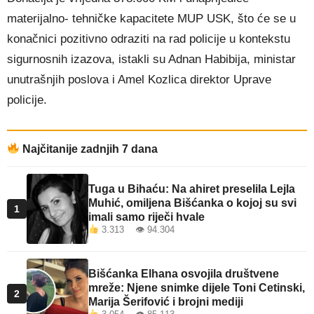
materijalno- tehničke kapacitete MUP USK, što će se u
konačnici pozitivno odraziti na rad policije u kontekstu
sigurnosnih izazova, istakli su Adnan Habibija, ministar
unutrašnjih poslova i Amel Kozlica direktor Uprave
policije.
Najčitanije zadnjih 7 dana
Tuga u Bihaću: Na ahiret preselila Lejla
Muhić, omiljena Bišćanka o kojoj su svi
1
imali samo riječi hvale
3.313 👁 94.304
Bišćanka Elhana osvojila društvene
mreže: Njene snimke dijele Toni Cetinski,
2
Marija Šerifović i brojni mediji