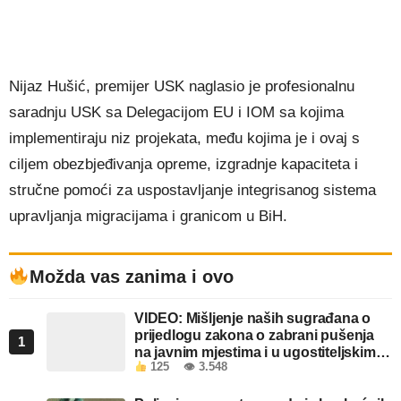
Nijaz Hušić, premijer USK naglasio je profesionalnu
saradnju USK sa Delegacijom EU i IOM sa kojima
implementiraju niz projekata, među kojima je i ovaj s
ciljem obezbjeđivanja opreme, izgradnje kapaciteta i
stručne pomoći za uspostavljanje integrisanog sistema
upravljanja migracijama i granicom u BiH.
Možda vas zanima i ovo
VIDEO: Mišljenje naših sugrađana o
prijedlogu zakona o zabrani pušenja
1
na javnim mjestima i u ugostiteljskim
125
👁 3.548
objektima u FBiH