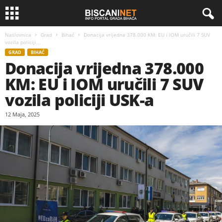
Naslovnica
Grad
Bihać
Donacija vrijedna 378.000 KM: EU i IOM uručili 7 SUV
vozila policiji...
GRAD
BIHAĆ
Donacija vrijedna 378.000
KM: EU i IOM uručili 7 SUV
vozila policiji USK-a
12 Maja, 2025