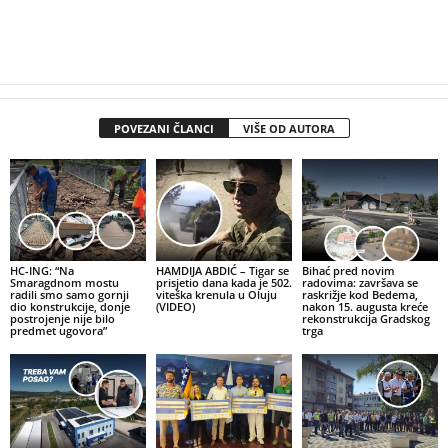
POVEZANI ČLANCI
VIŠE OD AUTORA
HC-ING: “Na
HAMDIJA ABDIĆ – Tigar se
Bihać pred novim
Smaragdnom mostu
prisjetio dana kada je 502.
radovima: završava se
radili smo samo gornji
viteška krenula u Oluju
raskrižje kod Bedema,
dio konstrukcije, donje
(VIDEO)
nakon 15. augusta kreće
postrojenje nije bilo
rekonstrukcija Gradskog
predmet ugovora”
trga