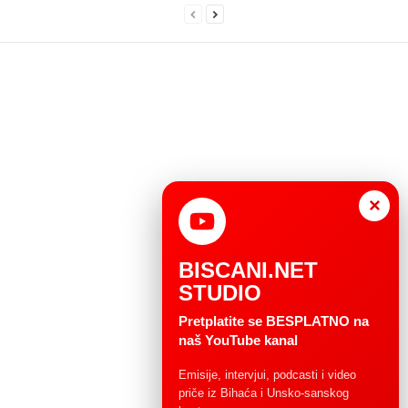
×
BISCANI.NET
STUDIO
Pretplatite se BESPLATNO na
naš YouTube kanal
Emisije, intervjui, podcasti i video
priče iz Bihaća i Unsko-sanskog