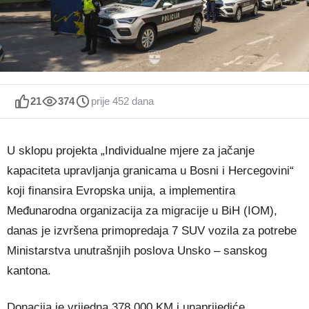
21
374
prije 452 dana
U sklopu projekta „Individualne mjere za jačanje
kapaciteta upravljanja granicama u Bosni i Hercegovini“
koji finansira Evropska unija, a implementira
Međunarodna organizacija za migracije u BiH (IOM),
danas je izvršena primopredaja 7 SUV vozila za potrebe
Ministarstva unutrašnjih poslova Unsko – sanskog
kantona.
Donacija je vrijedna 378.000 KM i unaprijediće