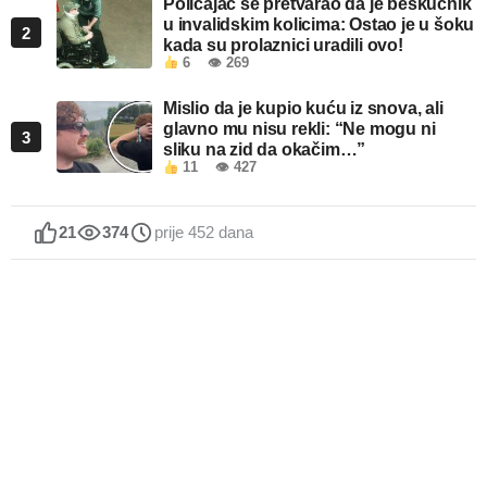
Policajac se pretvarao da je beskućnik
u invalidskim kolicima: Ostao je u šoku
2
kada su prolaznici uradili ovo!
6
👁 269
Mislio da je kupio kuću iz snova, ali
glavno mu nisu rekli: “Ne mogu ni
3
sliku na zid da okačim…”
11
👁 427
21
374
prije 452 dana