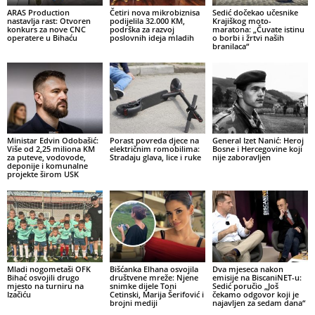
ARAS Production
Četiri nova mikrobiznisa
Sedić dočekao učesnike
nastavlja rast: Otvoren
podijelila 32.000 KM,
Krajiškog moto-
konkurs za nove CNC
podrška za razvoj
maratona: „Čuvate istinu
operatere u Bihaću
poslovnih ideja mladih
o borbi i žrtvi naših
branilaca“
Ministar Edvin Odobašić:
Porast povreda djece na
General Izet Nanić: Heroj
Više od 2,25 miliona KM
električnim romobilima:
Bosne i Hercegovine koji
za puteve, vodovode,
Stradaju glava, lice i ruke
nije zaboravljen
deponije i komunalne
projekte širom USK
Mladi nogometaši OFK
Bišćanka Elhana osvojila
Dva mjeseca nakon
Bihać osvojili drugo
društvene mreže: Njene
emisije na BiscaniNET-u:
mjesto na turniru na
snimke dijele Toni
Sedić poručio „Još
Izačiću
Cetinski, Marija Šerifović i
čekamo odgovor koji je
brojni mediji
najavljen za sedam dana“