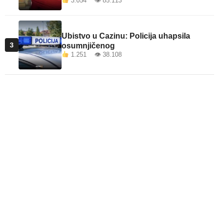
3.054 👁 85.113
Ubistvo u Cazinu: Policija uhapsila
3
osumnjičenog
1.251 👁 38.108