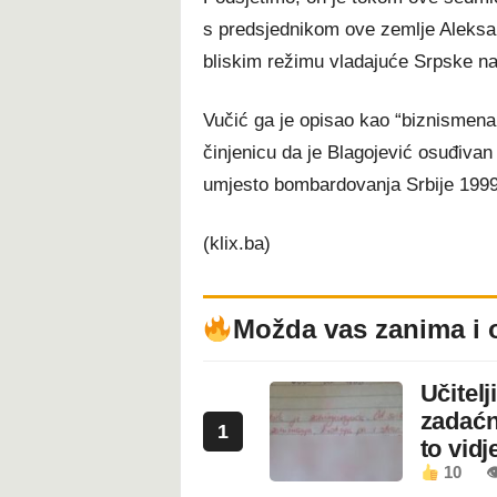
s predsjednikom ove zemlje Aleksa
bliskim režimu vladajuće Srpske n
Vučić ga je opisao kao “biznismena i
činjenicu da je Blagojević osuđivan 
umjesto bombardovanja Srbije 1999.
(klix.ba)
Možda vas zanima i 
Učitel
zadaćn
1
to vidje
10
