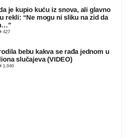
da je kupio kuću iz snova, ali glavno
u rekli: “Ne mogu ni sliku na zid da
m…”
 427
rodila bebu kakva se rađa jednom u
liona slučajeva (VIDEO)
 1.040