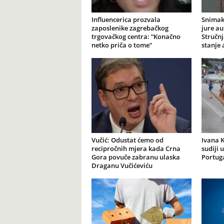
Influencerica prozvala
Snimak
zaposlenike zagrebačkog
jure au
trgovačkog centra: “Konačno
Stručnj
netko priča o tome”
stanje
Vučić: Odustat ćemo od
Ivana K
recipročnih mjera kada Crna
sudiji 
Gora povuče zabranu ulaska
Portuga
Draganu Vučićeviću