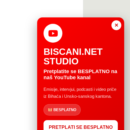
×
BISCANI.NET
STUDIO
Pretplatite se BESPLATNO na
naš YouTube kanal
Emisije, intervjui, podcasti i video priče
iz Bihaća i Unsko-sanskog kantona.
BESPLATNO
PRETPLATI SE BESPLATNO