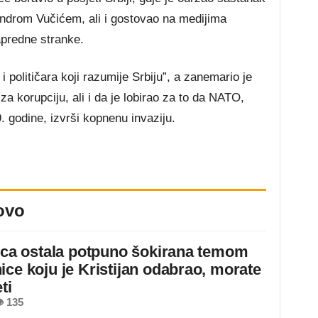
ndrom Vučićem, ali i gostovao na medijima
apredne stranke.
 političara koji razumije Srbiju”, a zanemario je
za korupciju, ali i da je lobirao za to da NATO,
 godine, izvrši kopnenu invaziju.
ovo
jica ostala potpuno šokirana temom
ice koju je Kristijan odabrao, morate
ti
 135