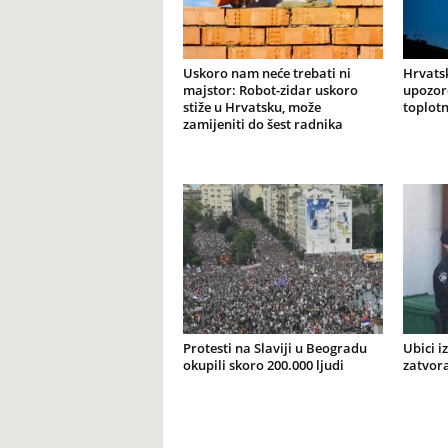
Uskoro nam neće trebati ni
Hrvats
majstor: Robot-zidar uskoro
upozore
stiže u Hrvatsku, može
toplotn
zamijeniti do šest radnika
Protesti na Slaviji u Beogradu
Ubici i
okupili skoro 200.000 ljudi
zatvor