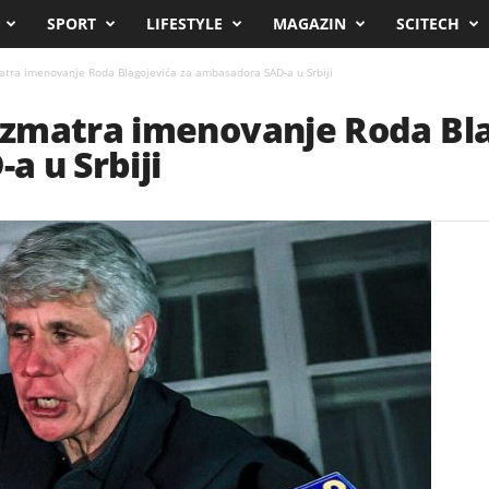
SPORT
LIFESTYLE
MAGAZIN
SCITECH
tra imenovanje Roda Blagojevića za ambasadora SAD-a u Srbiji
zmatra imenovanje Roda Bla
 u Srbiji