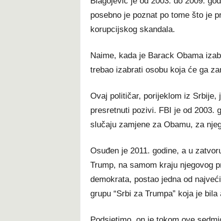
Blagojević je od 2003. do 2009. god
posebno je poznat po tome što je p
korupcijskog skandala.
Naime, kada je Barack Obama izabr
trebao izabrati osobu koja će ga z
Ovaj političar, porijeklom iz Srbije, 
presretnuti pozivi. FBI je od 2003. 
slučaju zamjene za Obamu, za njeg
Osuđen je 2011. godine, a u zatvoru
Trump, na samom kraju njegovog pr
demokrata, postao jedna od najveći
grupu “Srbi za Trumpa” koja je bila
Podsjetimo, on je tokom ove sedmice