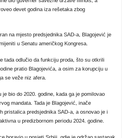
ine bio guverner savezne države Illinois, a
roveo devet godina iza rešetaka zbog
an na mjesto predsjednika SAD-a, Blagojević je
amijeniti u Senatu američkog Kongresa.
je tada odlučio da funkciju proda, što su otkrili
godine pratio Blagojevića, a osim za korupciju u
a se veže niz afera.
 je bio do 2020. godine, kada ga je pomilovao
vog mandata. Tada je Blagojević, inače
h pristalica predsjednika SAD-a, a osnovao je i
 aktivna u predizbornom periodu 2024. godine.
 boravio u posjeti Srbiji, gdje je održao sastanak