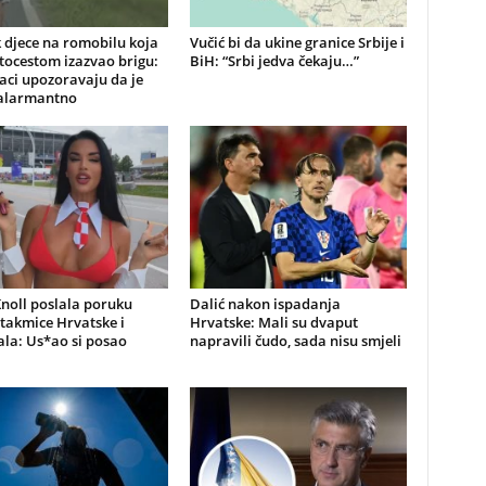
 djece na romobilu koja
Vučić bi da ukine granice Srbije i
tocestom izazvao brigu:
BiH: “Srbi jedva čekaju…”
aci upozoravaju da je
 alarmantno
noll poslala poruku
Dalić nakon ispadanja
utakmice Hrvatske i
Hrvatske: Mali su dvaput
la: Us*ao si posao
napravili čudo, sada nisu smjeli