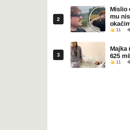
Mislio 
mu nis
2
okači
11

Majka 
3
625 mi
11
