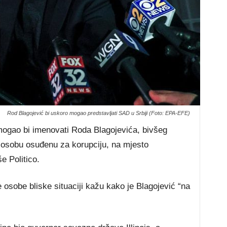
Rod Blagojević bi uskoro mogao predstavljati SAD u Srbiji (Foto: EPA-EFE)
gao bi imenovati Roda Blagojevića, bivšeg
i osobu osuđenu za korupciju, na mjesto
e Politico.
osobe bliske situaciji kažu kako je Blagojević “na