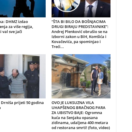
ka: DHMZ izdao
“ŠTA BI BILO DA BOŠNJACIMA
nja za više regija,
DRUGI BIRAJU PREDSTAVNIKE”:
i val sve jači
Andrej Plenković obrušio se na
Izborni zakon u BiH, Komšića i
Kovačevića, pa spominjao i
Treći...
z Drniša prijeti 50 godina
OVO JE LUKSUZNA VILA
a
UHAPŠENOG BRAČNOG PARA
ZA UBISTVO BAJE: Ogromna
kuća na Senjaku opasana
zidinama, udaljena 400 metara
od restorana smrti! (foto, video)