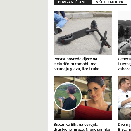
POVEZANI ČLANCI
VIŠE OD AUTORA
Porast povreda djece na
General
električnim romobilima:
i Herce
Stradaju glava, lice i ruke
zabora
Bišćanka Elhana osvojila
Dva mj
društvene mreže: Njene snimke
Biscani