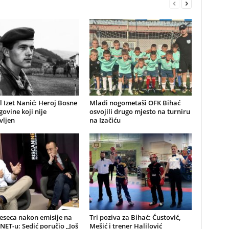
 Izet Nanić: Heroj Bosne
Mladi nogometaši OFK Bihać
govine koji nije
osvojili drugo mjesto na turniru
vljen
na Izačiću
eseca nakon emisije na
Tri poziva za Bihać: Ćustović,
NET-u: Sedić poručio „Još
Mešić i trener Halilović