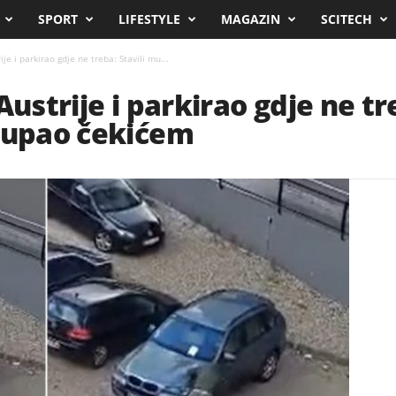
SPORT
LIFESTYLE
MAGAZIN
SCITECH
je i parkirao gdje ne treba: Stavili mu...
Austrije i parkirao gdje ne tr
olupao čekićem