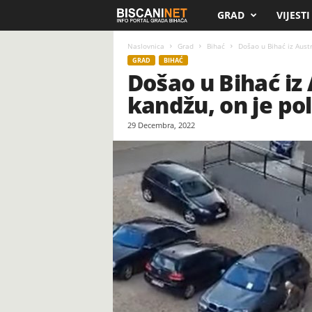
GRAD
VIJESTI
B
i
Naslovnica
Grad
Bihać
Došao u Bihać iz Austri
GRAD
BIHAĆ
Došao u Bihać iz 
s
kandžu, on je p
c
29 Decembra, 2022
a
n
i
.
n
e