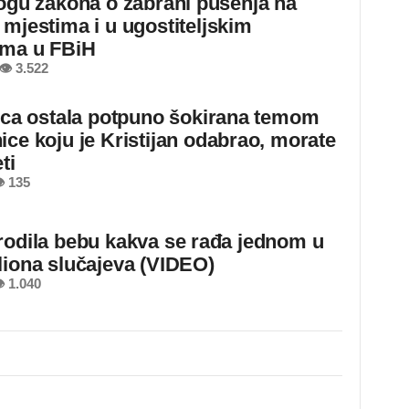
logu zakona o zabrani pušenja na
 mjestima i u ugostiteljskim
ima u FBiH
👁 3.522
jica ostala potpuno šokirana temom
ice koju je Kristijan odabrao, morate
ti
 135
rodila bebu kakva se rađa jednom u
liona slučajeva (VIDEO)
 1.040