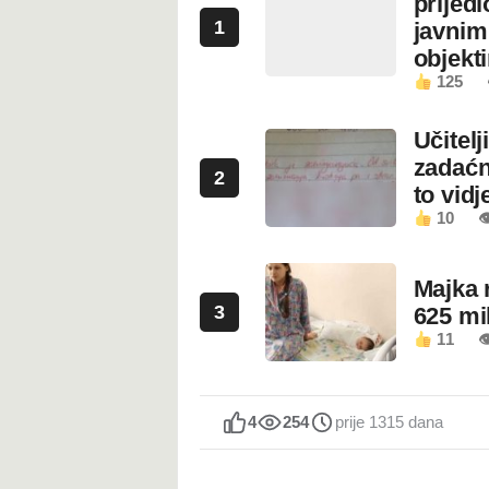
prijed
1
javnim
objekt
125
Učitel
zadaćn
2
to vidje
10

Majka 
3
625 mi
11

4
254
prije 1315 dana