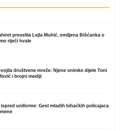
hiret preselila Lejla Muhić, omiljena Bišćanka o
mo riječi hvale
ojila društvene mreže: Njene snimke dijele Toni
fović i brojni mediji
ispred uniforme: Gest mladih bihaćkih policajaca
omene