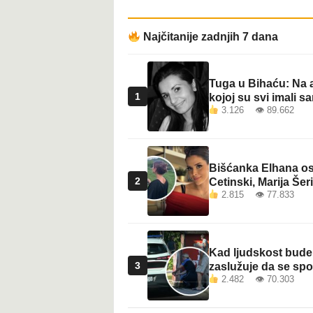
Najčitanije zadnjih 7 dana
Tuga u Bihaću: Na a
1
kojoj su svi imali sa
3.126 👁 89.662
Bišćanka Elhana osv
2
Cetinski, Marija Šeri
2.815 👁 77.833
Kad ljudskost bude 
3
zaslužuje da se sp
2.482 👁 70.303