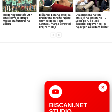
Mladi nogometaši OFK
Bišćanka Elhana osvojila
Dva mjeseca nakon
Bihać osvojili drugo
društvene mreže: Njene
emisije na BiscaniNET-u:
mjesto na turniru na
snimke dijele Toni
Sedić poručio „Još
Izačiću
Cetinski, Marija Šerifović i
čekamo odgovor koji je
brojni mediji
najavljen za sedam dana“
×
BISCANI.NET
STUDIO