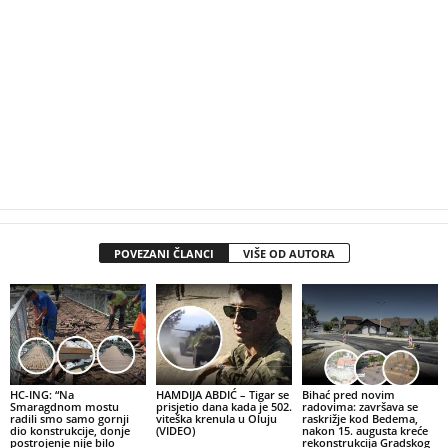
POVEZANI ČLANCI
VIŠE OD AUTORA
HC-ING: “Na
HAMDIJA ABDIĆ – Tigar se
Bihać pred novim
Smaragdnom mostu
prisjetio dana kada je 502.
radovima: završava se
radili smo samo gornji
viteška krenula u Oluju
raskrižje kod Bedema,
dio konstrukcije, donje
(VIDEO)
nakon 15. augusta kreće
postrojenje nije bilo
rekonstrukcija Gradskog