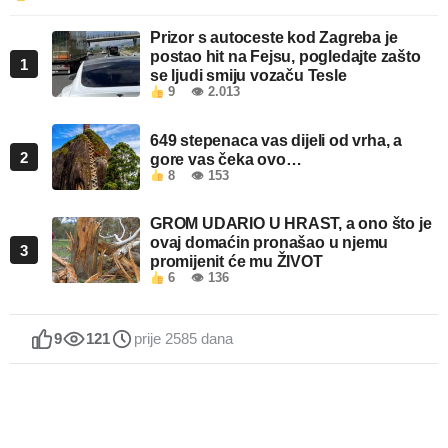
Prizor s autoceste kod Zagreba je
postao hit na Fejsu, pogledajte zašto
1
se ljudi smiju vozaču Tesle
9
👁 2.013
649 stepenaca vas dijeli od vrha, a
2
gore vas čeka ovo…
8
👁 153
GROM UDARIO U HRAST, a ono što je
ovaj domaćin pronašao u njemu
3
promijenit će mu ŽIVOT
6
👁 136
9
121
prije 2585 dana