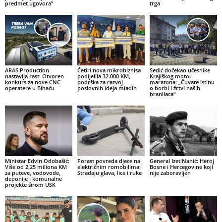
predmet ugovora”
trga
ARAS Production
Četiri nova mikrobiznisa
Sedić dočekao učesnike
nastavlja rast: Otvoren
podijelila 32.000 KM,
Krajiškog moto-
konkurs za nove CNC
podrška za razvoj
maratona: „Čuvate istinu
operatere u Bihaću
poslovnih ideja mladih
o borbi i žrtvi naših
branilaca“
Ministar Edvin Odobašić:
Porast povreda djece na
General Izet Nanić: Heroj
Više od 2,25 miliona KM
električnim romobilima:
Bosne i Hercegovine koji
za puteve, vodovode,
Stradaju glava, lice i ruke
nije zaboravljen
deponije i komunalne
projekte širom USK