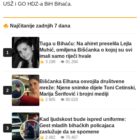
USŽ i GO HDZ-a BiH Bihaća.
Najčitanije zadnjih 7 dana
Tuga u Bihaću: Na ahiret preselila Lejla
Muhić, omiljena Bišćanka o kojoj su svi
1
imali samo riječi hvale
3.198 👁 91.294
Bišćanka Elhana osvojila društvene
mreže: Njene snimke dijele Toni Cetinski,
2
Marija Šerifović i brojni mediji
2.905 👁 80.629
Kad ljudskost bude ispred uniforme:
Gest mladih bihaćkih policajaca
3
zaslužuje da se spomene
2.482 👁 70.467