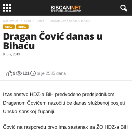
Naslovnica
Grad
Bihać
Dragan Čović danas u Bihaću
GRAD
BIHAĆ
Dragan Čović danas u
Bihaću
9 Jula, 2019
9
121
prije 2585 dana
Izaslanstvo HDZ-a BiH predvođeno predsjednikom
Draganom Čovićem nazočiti će danas službenoj posjeti
Unsko-sanskoj županiji.
Čović na rasporedu prvo ima sastanak sa ŽO HDZ-a BiH