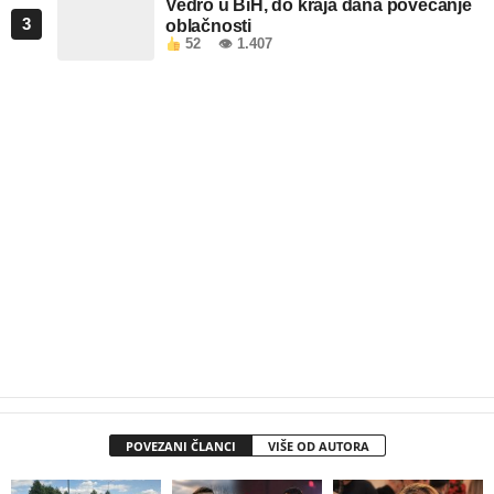
Vedro u BiH, do kraja dana povećanje
3
oblačnosti
52
👁 1.407
POVEZANI ČLANCI
VIŠE OD AUTORA