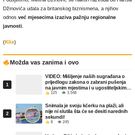
Džinovića udala za britanskog biznismena, a njihov
odnos
već mjesecima izaziva pažnju regionalne
javnosti
.
(
Klix
)
Možda vas zanima i ovo
VIDEO: Mišljenje naših sugrađana o
prijedlogu zakona o zabrani pušenja
1
na javnim mjestima i u ugostiteljskim
125
👁 3.548
objektima u FBiH
Snimala je svoju kćerku na plaži, ali
nije ni slutila šta će se desiti narednih
2
sekundi!
8
👁 245