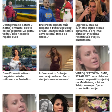
Desingerica se bahati u
Brat Pelin bijesan, tuži
„Tjerali su nas da
zlatnoj limuzini, otkrio
Italijana s Evrovizije zbog
čučnemo ispod stola i
koliko je platio: Za jednu
krađe: „Razgovarao sam s
pjevamo, a oni imali
vožnju dao nekoliko
advokatima, treba da
odnose“ Pjevačica
hiljada eura
snosi…“
raskrinkala dvojicu
biznismena
Đina Džinović uživa u
Influenceri iz Dubaija
VIDEO| “ZATOČENI SMO,
bogatstvu očuha
uzvraćaju udarac: Samo
STRAH ME” Luna i Marko
milionera u Portofinu
ste ljubomorni na nas!
moraju napustiti smještaj
na Maldivima, a let za
Srbiju nemaju: Djeca
zovu, teško mi je