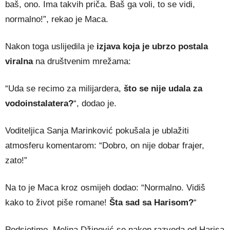
baš, ono. Ima takvih priča. Baš ga voli, to se vidi,
normalno!”, rekao je Maca.
Nakon toga uslijedila je
izjava koja je ubrzo postala
viralna
na društvenim mrežama:
“Uda se recimo za milijardera,
što se nije udala za
vodoinstalatera?
“, dodao je.
Voditeljica Sanja Marinković pokušala je ublažiti
atmosferu komentarom: “Dobro, on nije dobar frajer,
zato!”
Na to je Maca kroz osmijeh dodao: “Normalno. Vidiš
kako to život piše romane!
Šta sad sa Harisom?
“
Podsjetimo, Melina Džinović se nakon razvoda od Harisa