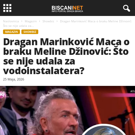
Naslovnica
Magazin
Showbiz
Dragan Marinković Maca o braku Meline Džinović:
Što se nije udala za...
MAGAZIN
SHOWBIZ
Dragan Marinković Maca o
braku Meline Džinović: Što
se nije udala za
vodoinstalatera?
25 Maja, 2026