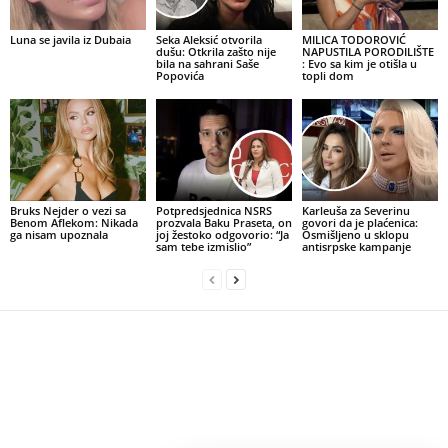
Luna se javila iz Dubaia
Seka Aleksić otvorila
MILICA TODOROVIĆ
dušu: Otkrila zašto nije
NAPUSTILA PORODILIŠTE
bila na sahrani Saše
: Evo sa kim je otišla u
Popovića
topli dom
Bruks Nejder o vezi sa
Potpredsjednica NSRS
Karleuša za Severinu
Benom Aflekom: Nikada
prozvala Baku Praseta, on
govori da je plaćenica:
ga nisam upoznala
joj žestoko odgovorio: “Ja
Osmišljeno u sklopu
sam tebe izmislio”
antisrpske kampanje