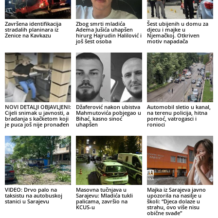
Završena identifikacija
Zbog smrti mladića
Šest ubijenih u domu za
stradalih planinara iz
Adema Jušića uhapšen
djecu i majke u
Zenice na Kavkazu
hirurg Hajrudin Halilović i
Njemačkoj. Otkriven
još šest osoba
motiv napadača
NOVI DETALJI OBJAVLJENI:
Džaferović nakon ubistva
Automobil sletio u kanal,
Cijeli snimak u javnosti, a
Mahmutovića pobjegao u
na terenu policija, hitna
bradanja s kačketom koji
Bihać, kasno sinoć
pomoć, vatrogasci i
je puca još nije pronađen
uhapšen
ronioci
VIDEO: Drvo palo na
Masovna tučnjava u
Majka iz Sarajeva javno
taksistu na autobuskoj
Sarajevu: Mladića tukli
upozorila na nasilje u
stanici u Sarajevu
palicama, završio na
školi: “Djeca dolaze u
KCUS-u
strahu, ovo više nisu
obične svađe”