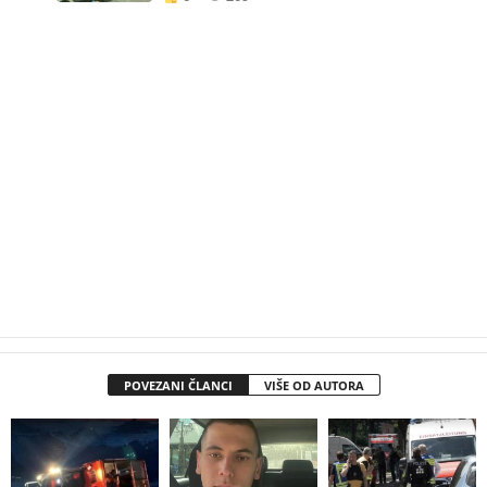
POVEZANI ČLANCI
VIŠE OD AUTORA