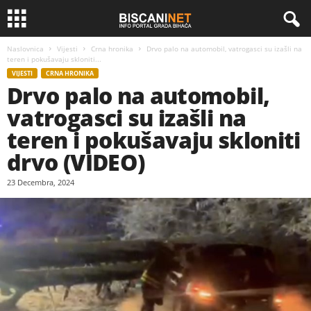
Naslovnica
Vijesti
Crna hronika
Drvo palo na automobil, vatrogasci su izašli na
teren i pokušavaju skloniti...
VIJESTI
CRNA HRONIKA
Drvo palo na automobil,
vatrogasci su izašli na
teren i pokušavaju skloniti
drvo (VIDEO)
23 Decembra, 2024