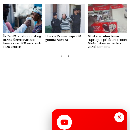
Šef WHO-a zabrinut zbog
Ubici iz Drniša prijeti 50
Muškarac ubio bivšu
brzine širenja virusa:
godina zatvora
suprugu i još četiri osobe:
Imamo već 500 zaraženih
Među žrtvama pastir i
i 130 umrlih
vozač kamiona
×