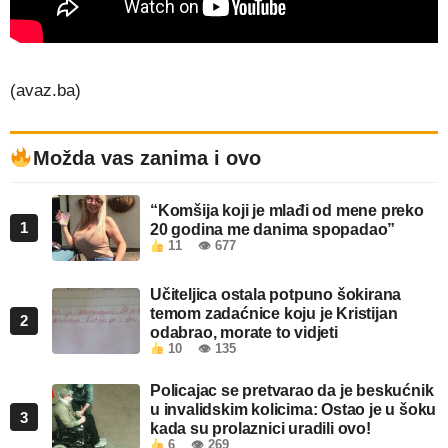
(avaz.ba)
Možda vas zanima i ovo
“Komšija koji je mlađi od mene preko
1
20 godina me danima spopadao”
11
👁 677
Učiteljica ostala potpuno šokirana
temom zadaćnice koju je Kristijan
2
odabrao, morate to vidjeti
10
👁 135
Policajac se pretvarao da je beskućnik
u invalidskim kolicima: Ostao je u šoku
3
kada su prolaznici uradili ovo!
6
👁 269