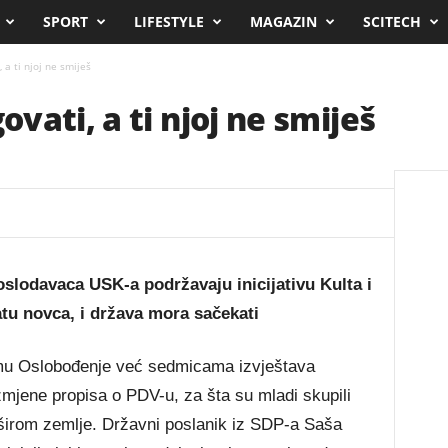
SPORT
LIFESTYLE
MAGAZIN
SCITECH
a ti njoj ne smiješ
vati, a ti njoj ne smiješ
oslodavaca USK-a podržavaju inicijativu Kulta i
atu novca, i država mora sačekati
čemu Oslobođenje već sedmicama izvještava
izmjene propisa o PDV-u, za šta su mladi skupili
 širom zemlje. Državni poslanik iz SDP-a Saša