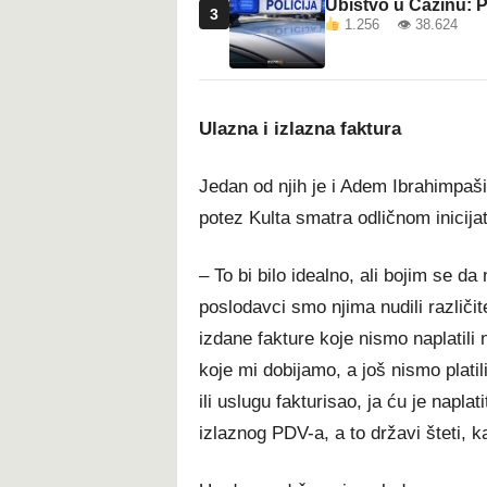
Ubistvo u Cazinu: P
3
1.256 👁 38.624
Ulazna i izlazna faktura
Jedan od njih je i Adem Ibrahimpaši
potez Kulta smatra odličnom inicija
– To bi bilo idealno, ali bojim se da
poslodavci smo njima nudili razli
izdane fakture koje nismo naplatili
koje mi dobijamo, a još nismo plati
ili uslugu fakturisao, ja ću je napla
izlaznog PDV-a, a to državi šteti, 