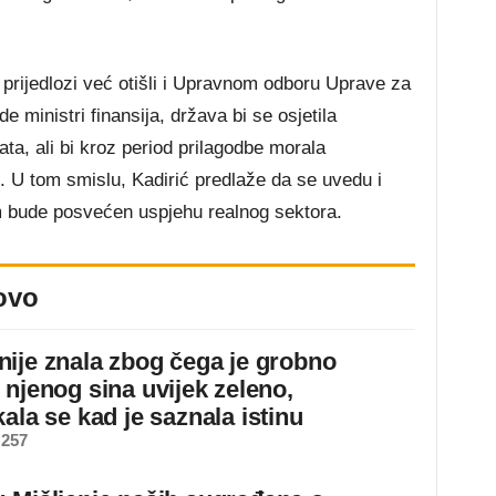
prijedlozi već otišli i Upravnom odboru Uprave za
e ministri finansija, država bi se osjetila
ata, ali bi kroz period prilagodbe morala
 U tom smislu, Kadirić predlaže da se uvedu i
em bude posvećen uspjehu realnog sektora.
ovo
ije znala zbog čega je grobno
 njenog sina uvijek zeleno,
ala se kad je saznala istinu
 257