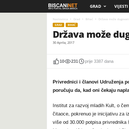
GRAD
VIJESTI
B
i
Naslovnica
Grad
Bihać
Država može dugovati, 
GRAD
BIHAĆ
Država može dugo
s
30 Aprila, 2017
c
a
10
231
prije 3387 dana
n
Privrednici i članovi Udruženja p
i
poručuju da, kad oni čekaju napl
.
Institut za razvoj mladih Kult, o 
n
čitaoce, pokrenuo je inicijativu za 
e
više od 30.000 potpisa privrednika