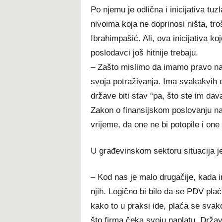
Po njemu je odlična i inicijativa tu
nivoima koja ne doprinosi ništa, tr
Ibrahimpašić. Ali, ova inicijativa 
poslodavci još hitnije trebaju.
– Zašto mislimo da imamo pravo n
svoja potraživanja. Ima svakakvih d
države biti stav “pa, što ste im da
Zakon o finansijskom poslovanju nast
vrijeme, da one ne bi potopile i on
U građevinskom sektoru situacija je
– Kod nas je malo drugačije, kada
njih. Logično bi bilo da se PDV pl
kako to u praksi ide, plaća se sva
što firma čeka svoju naplatu. Drža