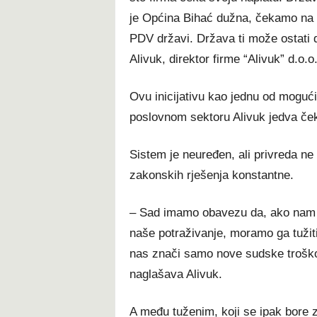
je Općina Bihać dužna, čekamo na z
PDV državi. Država ti može ostati d
Alivuk, direktor firme “Alivuk” d.o.o
Ovu inicijativu kao jednu od mogućih 
poslovnom sektoru Alivuk jedva če
Sistem je neuređen, ali privreda ne
zakonskih rješenja konstantne.
– Sad imamo obavezu da, ako nam du
naše potraživanje, moramo ga tužiti
nas znači samo nove sudske troško
naglašava Alivuk.
A među tuženim, koji se ipak bore 