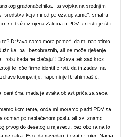
zlanskog gradonačelnika, “ta vojska na srednjim
oši sredstva koja mi od poreza uplatimo”, smatra
kojom se traži izmjena Zakona o PDV-u nešto je što
a to? Država nama mora pomoći da mi naplatimo
užnika, pa i bezobraznih, ali ne može rješenje
vali robu kada ne plaćaju”! Država tek sad kroz
oji te loše firme identificirati, da ih zadavi na
e zdrave kompanije, napominje Ibrahimpašić.
 identična, mada je svaka oblast priča za sebe.
 imamo komitente, onda mi moramo platiti PDV za
aća odmah po naplaćenom poslu, ali svi znamo
kog prvog do desetog u mjesecu, bez obzira na to
va ne čeka. Evo, da navedem i ovaj primjer. Nama