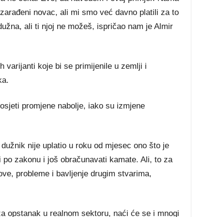
arađeni novac, ali mi smo već davno platili za to
užna, ali ti njoj ne možeš, ispričao nam je Almir
.
varijanti koje bi se primijenile u zemlji i
ka.
 osjeti promjene nabolje, iako su izmjene
žnik nije uplatio u roku od mjesec ono što je
 po zakonu i još obračunavati kamate. Ali, to za
ve, probleme i bavljenje drugim stvarima,
za opstanak u realnom sektoru, naći će se i mnogi