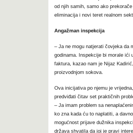
od njih samih, samo ako prekorače m
eliminacija i novi teret realnom sek
Angažman inspekcija
– Ja ne mogu natjerati čovjeka da m
godinama. Inspekcije bi morale ići
faktura, kazao nam je Nijaz Kadirić
proizvodnjom sokova.
Ova inicijativa po njemu je vrijedna,
predviđati čitav set praktičnih prob
– Ja imam problem sa nenaplaćenim
ko zna kada ću to naplatiti, a davn
mogućnost prijave dužnika inspekcij
država shvatila da joj je pravi int