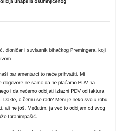
olicija uhapsila osumnjičenog
ć, dioničar i suvlasnik bihaćkog Premingera, koji
tivom.
 naši parlamentarci to neće prihvatiti. Mi
čite dogovore ne samo da ne plaćamo PDV na
 nego i da nećemo odbijati izlazni PDV od faktura
li. Dakle, o čemu se radi? Meni je neko svoju robu
titi, ali ne još. Međutim, ja već to odbijam od svog
kaže Ibrahimpašić.