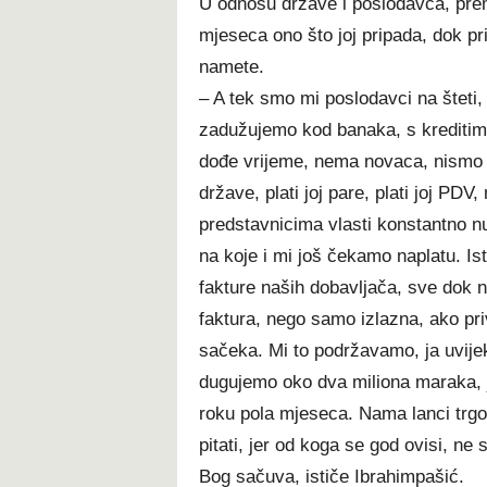
U odnosu države i poslodavca, pr
mjeseca ono što joj pripada, dok pr
namete.
– A tek smo mi poslodavci na šteti,
zadužujemo kod banaka, s kreditima
dođe vrijeme, nema novaca, nismo nap
države, plati joj pare, plati joj P
predstavnicima vlasti konstantno nu
na koje i mi još čekamo naplatu. Is
fakture naših dobavljača, sve dok ni
faktura, nego samo izlazna, ako pri
sačeka. Mi to podržavamo, ja uvij
dugujemo oko dva miliona maraka, je
roku pola mjeseca. Nama lanci trgov
pitati, jer od koga se god ovisi, ne
Bog sačuva, ističe Ibrahimpašić.