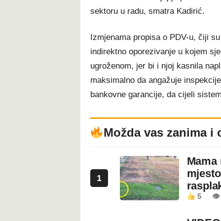
sektoru u radu, smatra Kadirić.
Izmjenama propisa o PDV-u, čiji su 
indirektno oporezivanje u kojem sjed
ugroženom, jer bi i njoj kasnila napl
maksimalno da angažuje inspekcije.
bankovne garancije, da cijeli sist
Možda vas zanima i 
Mama n
mjesto
1
rasplak
5
👁