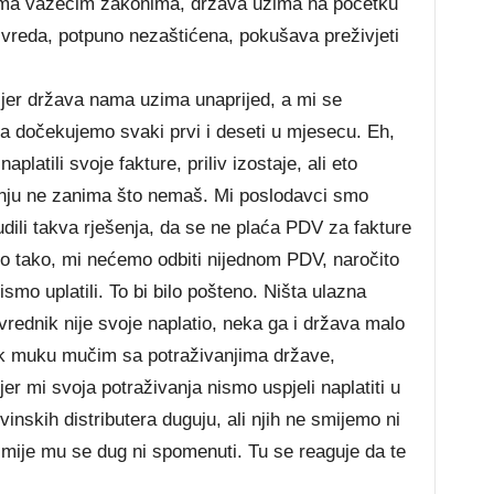
ema važećim zakonima, država uzima na početku
ivreda, potpuno nezaštićena, pokušava preživjeti
 jer država nama uzima unaprijed, a mi se
 dočekujemo svaki prvi i deseti u mjesecu. Eh,
latili svoje fakture, priliv izostaje, ali eto
DV, nju ne zanima što nemaš. Mi poslodavci smo
dili takva rješenja, da se ne plaća PDV za fakture
to tako, mi nećemo odbiti nijednom PDV, naročito
smo uplatili. To bi bilo pošteno. Ništa ulazna
vrednik nije svoje naplatio, neka ga i država malo
ek muku mučim sa potraživanjima države,
r mi svoja potraživanja nismo uspjeli naplatiti u
inskih distributera duguju, ali njih ne smijemo ni
 smije mu se dug ni spomenuti. Tu se reaguje da te