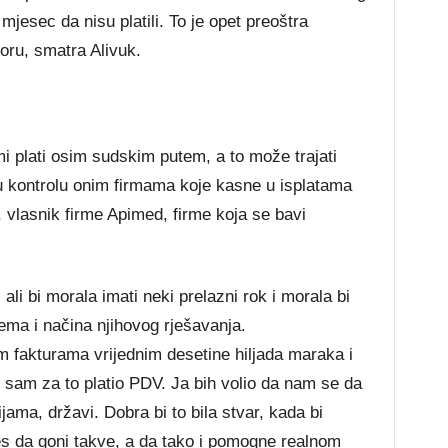
jesec da nisu platili. To je opet preoštra
toru, smatra Alivuk.
i plati osim sudskim putem, a to može trajati
 u kontrolu onim firmama koje kasne u isplatama
, vlasnik firme Apimed, firme koja se bavi
 ali bi morala imati neki prelazni rok i morala bi
lema i načina njihovog rješavanja.
 fakturama vrijednim desetine hiljada maraka i
o sam za to platio PDV. Ja bih volio da nam se da
ama, državi. Dobra bi to bila stvar, kada bi
eres da goni takve, a da tako i pomogne realnom