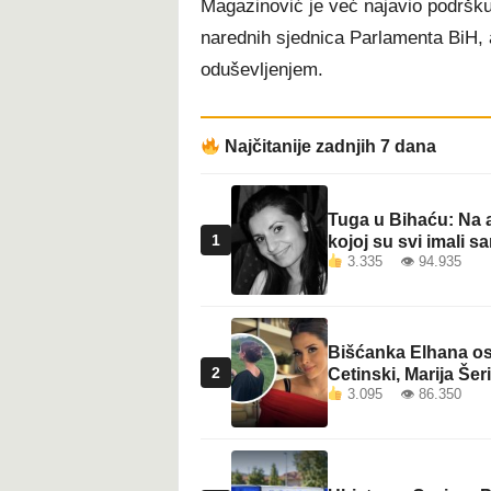
Magazinović je već najavio podršku 
t
narednih sjednica Parlamenta BiH, 
oduševljenjem.
Najčitanije zadnjih 7 dana
Tuga u Bihaću: Na a
1
kojoj su svi imali sa
3.335 👁 94.935
Bišćanka Elhana osv
2
Cetinski, Marija Šeri
3.095 👁 86.350