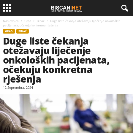
Naslovnica
Grad
Bihać
Duge liste čekanja otežavaju liječenje onkoloških
pacijenata, očekuju konkretna rješenja
GRAD
BIHAĆ
Duge liste čekanja
otežavaju liječenje
onkoloških pacijenata,
očekuju konkretna
rješenja
12 Septembra, 2024