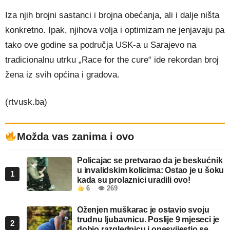
Iza njih brojni sastanci i brojna obećanja, ali i dalje ništa
konkretno. Ipak, njihova volja i optimizam ne jenjavaju pa
tako ove godine sa područja USK-a u Sarajevo na
tradicionalnu utrku „Race for the cure“ ide rekordan broj
žena iz svih općina i gradova.
(rtvusk.ba)
Možda vas zanima i ovo
Policajac se pretvarao da je beskućnik
u invalidskim kolicima: Ostao je u šoku
1
kada su prolaznici uradili ovo!
6
👁 269
Oženjen muškarac je ostavio svoju
trudnu ljubavnicu. Poslije 9 mjeseci je
2
dobio razglednicu i onesvijestio se