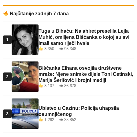
Najčitanije zadnjih 7 dana
Tuga u Bihaću: Na ahiret preselila Lejla
Muhić, omiljena Bišćanka o kojoj su svi
1
imali samo riječi hvale
3.350 👁 95.348
Bišćanka Elhana osvojila društvene
mreže: Njene snimke dijele Toni Cetinski,
2
Marija Šerifović i brojni mediji
3.107 👁 86.678
Ubistvo u Cazinu: Policija uhapsila
3
osumnjičenog
1.262 👁 38.852