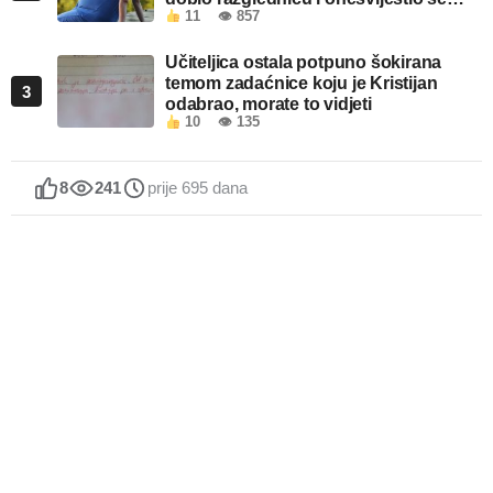
11
👁 857
kada je pročitao šta piše!
Učiteljica ostala potpuno šokirana
temom zadaćnice koju je Kristijan
3
odabrao, morate to vidjeti
10
👁 135
8
241
prije 695 dana