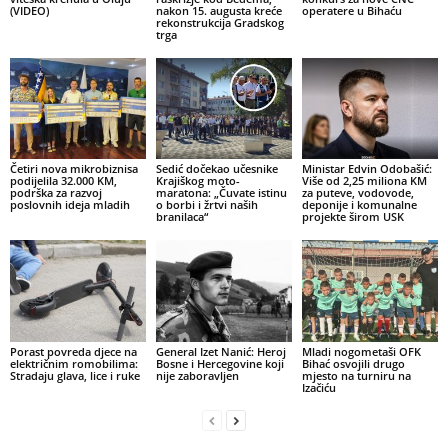
(VIDEO)
nakon 15. augusta kreće
operatere u Bihaću
rekonstrukcija Gradskog
trga
Četiri nova mikrobiznisa
Sedić dočekao učesnike
Ministar Edvin Odobašić:
podijelila 32.000 KM,
Krajiškog moto-
Više od 2,25 miliona KM
podrška za razvoj
maratona: „Čuvate istinu
za puteve, vodovode,
poslovnih ideja mladih
o borbi i žrtvi naših
deponije i komunalne
branilaca“
projekte širom USK
Porast povreda djece na
General Izet Nanić: Heroj
Mladi nogometaši OFK
električnim romobilima:
Bosne i Hercegovine koji
Bihać osvojili drugo
Stradaju glava, lice i ruke
nije zaboravljen
mjesto na turniru na
Izačiću