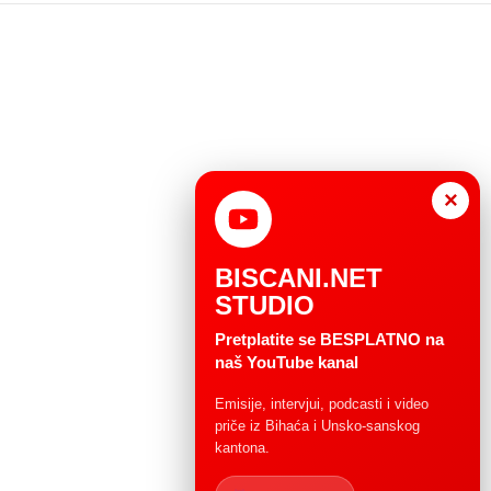
×
BISCANI.NET
STUDIO
Pretplatite se BESPLATNO na
naš YouTube kanal
Emisije, intervjui, podcasti i video
priče iz Bihaća i Unsko-sanskog
kantona.