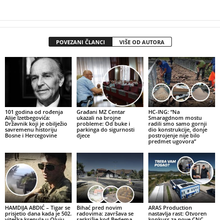
POVEZANI ČLANCI
VIŠE OD AUTORA
101 godina od rođenja
Građani MZ Centar
HC-ING: “Na
Alije Izetbegovića:
ukazali na brojne
Smaragdnom mostu
Državnik koji je obilježio
probleme: Od buke i
radili smo samo gornji
savremenu historiju
parkinga do sigurnosti
dio konstrukcije, donje
Bosne i Hercegovine
djece
postrojenje nije bilo
predmet ugovora”
HAMDIJA ABDIĆ – Tigar se
Bihać pred novim
ARAS Production
prisjetio dana kada je 502.
radovima: završava se
nastavlja rast: Otvoren
viteška krenula u Oluju
raskrižje kod Bedema,
konkurs za nove CNC