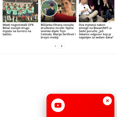
Mladi nogometaši OFK
Bišćanka Elhana osvojila
Dva mjeseca nakon
Bihać osvojili drugo
društvene mreže: Njene
emisije na BiscaniNET-u:
mjesto na turniru na
snimke dijele Toni
Sedić poručio „Još
Izačiću
Cetinski, Marija Šerifović i
čekamo odgovor koji je
brojni mediji
najavljen za sedam dana“
×