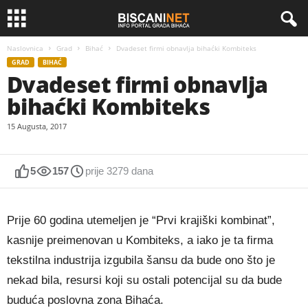
Naslovnica
Grad
Bihać
Dvadeset firmi obnavlja bihaćki Kombiteks
GRAD
BIHAĆ
Dvadeset firmi obnavlja
bihaćki Kombiteks
15 Augusta, 2017
5
157
prije 3279 dana
Prije 60 godina utemeljen je “Prvi krajiški kombinat”,
kasnije preimenovan u Kombiteks, a iako je ta firma
tekstilna industrija izgubila šansu da bude ono što je
nekad bila, resursi koji su ostali potencijal su da bude
buduća poslovna zona Bihaća.