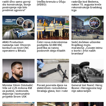
radili smo samo gornji
viteška krenula u Oluju
raskrižje kod Bedema,
dio konstrukcije, donje
(VIDEO)
nakon 15. augusta kreće
postrojenje nije bilo
rekonstrukcija Gradskog
predmet ugovora”
trga
ARAS Production
Četiri nova mikrobiznisa
Sedić dočekao učesnike
nastavlja rast: Otvoren
podijelila 32.000 KM,
Krajiškog moto-
konkurs za nove CNC
podrška za razvoj
maratona: „Čuvate istinu
operatere u Bihaću
poslovnih ideja mladih
o borbi i žrtvi naših
branilaca“
Ministar Edvin Odobašić:
Porast povreda djece na
General Izet Nanić: Heroj
Više od 2,25 miliona KM
električnim romobilima:
Bosne i Hercegovine koji
za puteve, vodovode,
Stradaju glava, lice i ruke
nije zaboravljen
deponije i komunalne
projekte širom USK