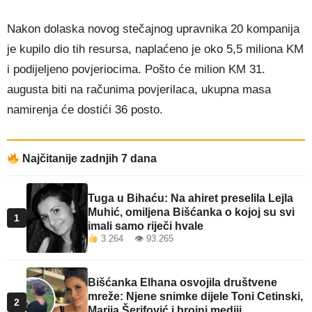
Nakon dolaska novog stečajnog upravnika 20 kompanija
je kupilo dio tih resursa, naplaćeno je oko 5,5 miliona KM
i podijeljeno povjeriocima. Pošto će milion KM 31.
augusta biti na računima povjerilaca, ukupna masa
namirenja će dostići 36 posto.
Najčitanije zadnjih 7 dana
Tuga u Bihaću: Na ahiret preselila Lejla
Muhić, omiljena Bišćanka o kojoj su svi
1
imali samo riječi hvale
3.264 👁 93.265
Bišćanka Elhana osvojila društvene
mreže: Njene snimke dijele Toni Cetinski,
2
Marija Šerifović i brojni mediji