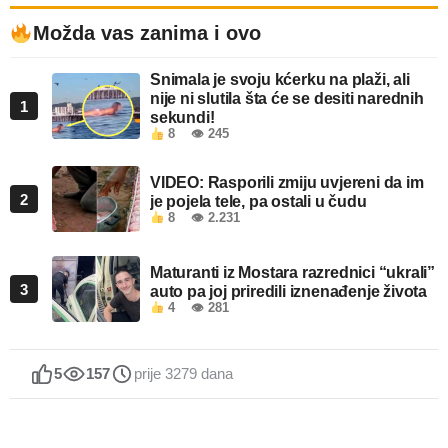
Možda vas zanima i ovo
Snimala je svoju kćerku na plaži, ali
nije ni slutila šta će se desiti narednih
1
sekundi!
8
👁 245
VIDEO: Rasporili zmiju uvjereni da im
2
je pojela tele, pa ostali u čudu
8
👁 2.231
Maturanti iz Mostara razrednici “ukrali”
3
auto pa joj priredili iznenađenje života
4
👁 281
5
157
prije 3279 dana