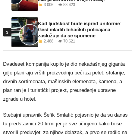
3.006 👁 83.423
Kad ljudskost bude ispred uniforme:
Gest mladih bihaćkih policajaca
3
zaslužuje da se spomene
2.488 👁 70.621
Dvadeset kompanija kupilo je dio nekadašnjeg giganta
gdje planiraju vršiti proizvodnju peći za pelet, stolarije,
drvnih sortimenata, mašinskih elemenata, kamena, a
planiran je i turistički projekt, preuređenje upravne
zgrade u hotel.
Stečajni upravnik Šefik Smlatić pojasnio je da su danas
tu predstavnici 20 firmi jer je sve učinjeno kako bi se
stvorili preduvjeti za njihov dolazak, a prvo se radilo na