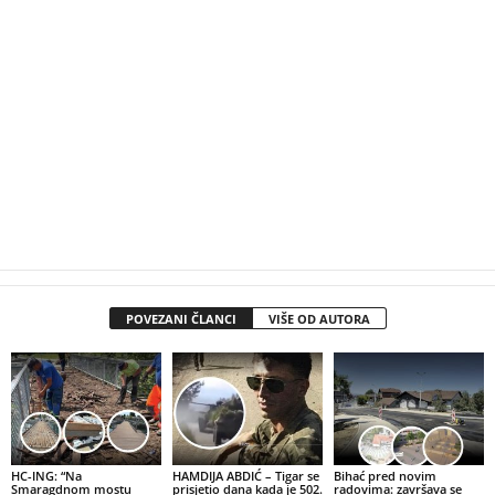
POVEZANI ČLANCI
VIŠE OD AUTORA
HC-ING: “Na
HAMDIJA ABDIĆ – Tigar se
Bihać pred novim
Smaragdnom mostu
prisjetio dana kada je 502.
radovima: završava se