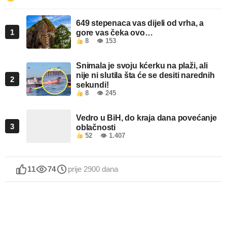
649 stepenaca vas dijeli od vrha, a
1
gore vas čeka ovo…
8
👁 153
Snimala je svoju kćerku na plaži, ali
nije ni slutila šta će se desiti narednih
2
sekundi!
8
👁 245
Vedro u BiH, do kraja dana povećanje
3
oblačnosti
52
👁 1.407
11
74
prije 2900 dana