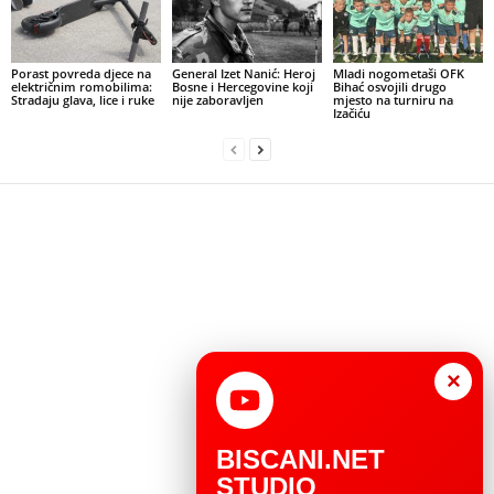
Porast povreda djece na
General Izet Nanić: Heroj
Mladi nogometaši OFK
električnim romobilima:
Bosne i Hercegovine koji
Bihać osvojili drugo
Stradaju glava, lice i ruke
nije zaboravljen
mjesto na turniru na
Izačiću
×
BISCANI.NET
STUDIO