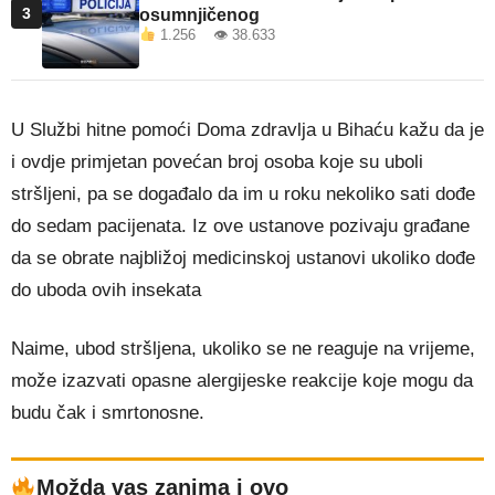
3
osumnjičenog
1.256 👁 38.633
U Službi hitne pomoći Doma zdravlja u Bihaću kažu da je
i ovdje primjetan povećan broj osoba koje su uboli
stršljeni, pa se događalo da im u roku nekoliko sati dođe
do sedam pacijenata. Iz ove ustanove pozivaju građane
da se obrate najbližoj medicinskoj ustanovi ukoliko dođe
do uboda ovih insekata
Naime, ubod stršljena, ukoliko se ne reaguje na vrijeme,
može izazvati opasne alergijeske reakcije koje mogu da
budu čak i smrtonosne.
Možda vas zanima i ovo