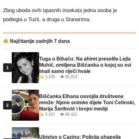
Zbog uboda ovih opasnih insekata jedna osoba je
podlegla u Tuzli, a druga u Stanarima.
Najčitanije zadnjih 7 dana
Tuga u Bihaću: Na ahiret preselila Lejla
Muhić, omiljena Bišćanka o kojoj su svi
1
imali samo riječi hvale
3.335 👁 95.013
Bišćanka Elhana osvojila društvene
mreže: Njene snimke dijele Toni Cetinski,
2
Marija Šerifović i brojni mediji
3.107 👁 86.421
Ubistvo u Cazinu: Policija uhapsila