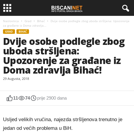
Naslovnica
Grad
Bihać
Dvije osobe podlegle zbog uboda stršljena: Upozorenje
za građane iz Doma zdravlja...
GRAD
BIHAĆ
Dvije osobe podlegle zbog
uboda stršljena:
Upozorenje za građane iz
Doma zdravlja Bihać!
29 Augusta, 2018
11
74
prije 2900 dana
Usljed velikih vrućina, najezda stršljenova trenutno je
jedan od većih problema u BiH.