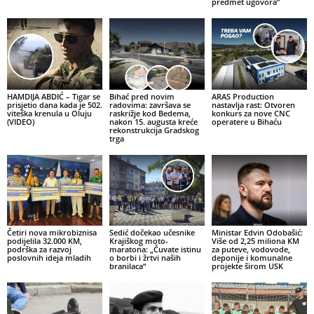
predmet ugovora”
HAMDIJA ABDIĆ – Tigar se
Bihać pred novim
ARAS Production
prisjetio dana kada je 502.
radovima: završava se
nastavlja rast: Otvoren
viteška krenula u Oluju
raskrižje kod Bedema,
konkurs za nove CNC
(VIDEO)
nakon 15. augusta kreće
operatere u Bihaću
rekonstrukcija Gradskog
trga
Četiri nova mikrobiznisa
Sedić dočekao učesnike
Ministar Edvin Odobašić:
podijelila 32.000 KM,
Krajiškog moto-
Više od 2,25 miliona KM
podrška za razvoj
maratona: „Čuvate istinu
za puteve, vodovode,
poslovnih ideja mladih
o borbi i žrtvi naših
deponije i komunalne
branilaca“
projekte širom USK