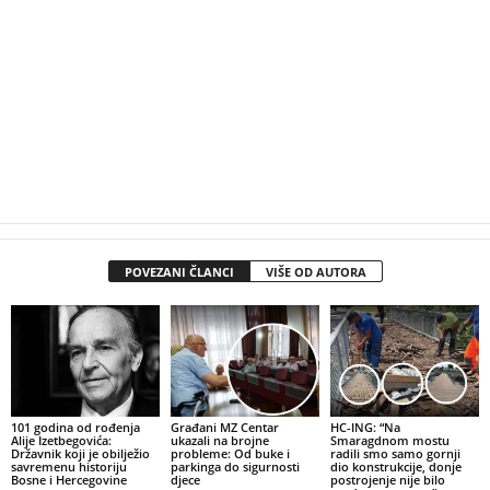
POVEZANI ČLANCI
VIŠE OD AUTORA
101 godina od rođenja
Građani MZ Centar
HC-ING: “Na
Alije Izetbegovića:
ukazali na brojne
Smaragdnom mostu
Državnik koji je obilježio
probleme: Od buke i
radili smo samo gornji
savremenu historiju
parkinga do sigurnosti
dio konstrukcije, donje
Bosne i Hercegovine
djece
postrojenje nije bilo