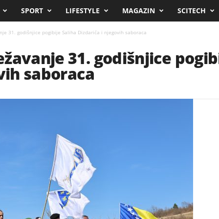
SPORT
LIFESTYLE
MAGAZIN
SCITECH
e 31. godišnjice pogibije Saliha Dizdarića i njegovih saboraca
žavanje 31. godišnjice pogibi
ovih saboraca