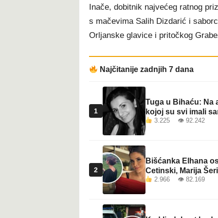
Inače, dobitnik najvećeg ratnog priz
s mačevima Salih Dizdarić i saborci
Orljanske glavice i pritočkog Grabe
Najčitanije zadnjih 7 dana
Tuga u Bihaću: Na a
1
kojoj su svi imali sa
3.225 👁 92.242
Bišćanka Elhana osv
2
Cetinski, Marija Šeri
2.966 👁 82.169