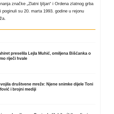
nanja značke „Zlatni ljiljan“ i Ordena zlatnog grba
 poginuli su 20. marta 1993. godine u rejonu
ža.
hiret preselila Lejla Muhić, omiljena Bišćanka o
mo riječi hvale
ojila društvene mreže: Njene snimke dijele Toni
fović i brojni mediji