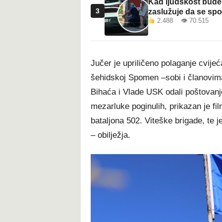
Kad ljudskost bude 
3
zaslužuje da se sp
2.488 👁 70.515
Jučer je upriličeno polaganje cvije
šehidskoj Spomen –sobi i članovima
Bihaća i Vlade USK odali poštovanje
mezarluke poginulih, prikazan je fi
bataljona 502. Viteške brigade, te j
– obilježja.