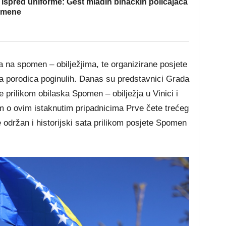
ispred uniforme: Gest mladih bihaćkih policajaca
omene
ća na spomen – obilježjima, te organizirane posjete
 porodica poginulih. Danas su predstavnici Grada
 prilikom obilaska Spomen – obilježja u Vinici i
lm o ovim istaknutim pripadnicima Prve čete trećeg
e održan i historijski sata prilikom posjete Spomen