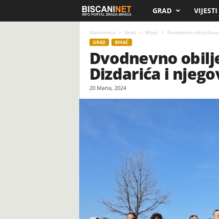
GRAD
VIJESTI
B
i
Naslovnica
Grad
Bihać
Dvodnevno obilježavanj
GRAD
BIHAĆ
Dvodnevno obilje
s
Dizdarića i njeg
c
20 Marta, 2024
a
n
i
.
n
e