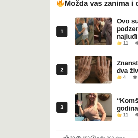
Možda vas zanima i 
Ovo su
podzem
1
najluđ
11

Znanstv
2
dva ži
4
👁
“Komši
3
godin
11
