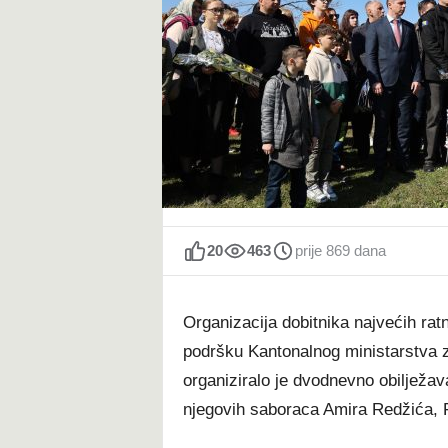
t
20
463
prije 869 dana
Organizacija dobitnika najvećih rat
podršku Kantonalnog ministarstva za 
organiziralo je dvodnevno obilježava
njegovih saboraca Amira Redžića, F