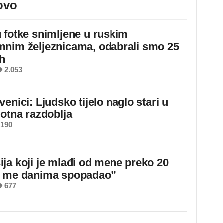
ovo
 fotke snimljene u ruskim
nim željeznicama, odabrali smo 25
ih
 2.053
enici: Ljudsko tijelo naglo stari u
votna razdoblja
 190
ja koji je mlađi od mene preko 20
a me danima spopadao”
 677