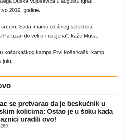
tega Duška Vujoševića u augustu igrati
stvo 2019. godine.
m srcem. Sada imamo odličnog selektora,
o Partizan do velikih uspjeha”, kaže Musa.
du košarkaškog kampa Prvi košarkaški kamp
 julu.
ovo
jac se pretvarao da je beskućnik u
dskim kolicima: Ostao je u šoku kada
aznici uradili ovo!
 269