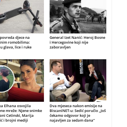
 povreda djece na
General Izet Nanić: Heroj Bosne
ičnim romobilima:
i Hercegovine koji nije
u glava, lice i ruke
zaboravljen
a Elhana osvojila
Dva mjeseca nakon emisije na
ene mreže: Njene snimke
BiscaniNET-u: Sedić poručio „Još
Toni Cetinski, Marija
čekamo odgovor koji je
ić i brojni mediji
najavljen za sedam dana“