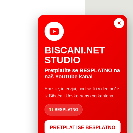
×
BISCANI.NET
STUDIO
Pretplatite se BESPLATNO na
naš YouTube kanal
Emisije, intervjui, podcasti i video priče
iz Bihaća i Unsko-sanskog kantona.
BESPLATNO
PRETPLATI SE BESPLATNO