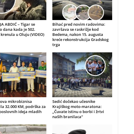
A ABDIĆ – Tigar se
Bihać pred novim radovima:
io dana kada je 502.
završava se raskrižje kod
 krenula u Oluju (VIDEO)
Bedema, nakon 15. augusta
kreće rekonstrukcija Gradskog
trga
nova mikrobiznisa
Sedić dočekao učesnike
ila 32.000 KM, podrška za
Krajiškog moto-maratona:
poslovnih ideja mladih
„Čuvate istinu o borbi i žrtvi
naših branilaca“