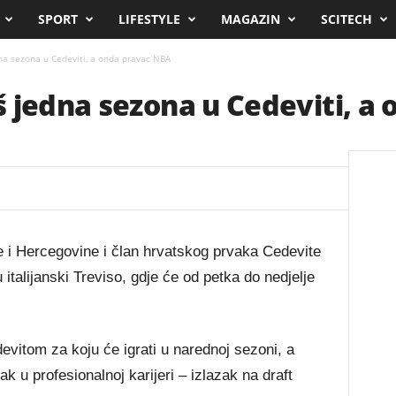
SPORT
LIFESTYLE
MAGAZIN
SCITECH
a sezona u Cedeviti, a onda pravac NBA
 jedna sezona u Cedeviti, a
 i Hercegovine i član hrvatskog prvaka Cedevite
talijanski Treviso, gdje će od petka do nedjelje
vitom za koju će igrati u narednoj sezoni, a
k u profesionalnoj karijeri – izlazak na draft