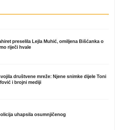
hiret preselila Lejla Muhić, omiljena Bišćanka o
mo riječi hvale
ojila društvene mreže: Njene snimke dijele Toni
fović i brojni mediji
olicija uhapsila osumnjičenog