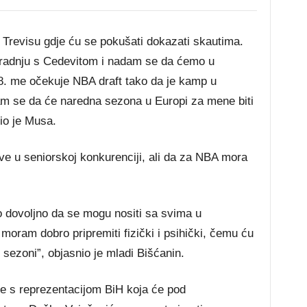
revisu gdje ću se pokušati dokazati skautima.
radnju s Cedevitom i nadam se da ćemo u
018. me očekuje NBA draft tako da je kamp u
m se da će naredna sezona u Europi za mene biti
io je Musa.
ve u seniorskoj konkurenciji, ali da za NBA mora
o dovoljno da se mogu nositi sa svima u
moram dobro pripremiti fizički i psihički, čemu ću
 sezoni”, objasnio je mladi Bišćanin.
e s reprezentacijom BiH koja će pod