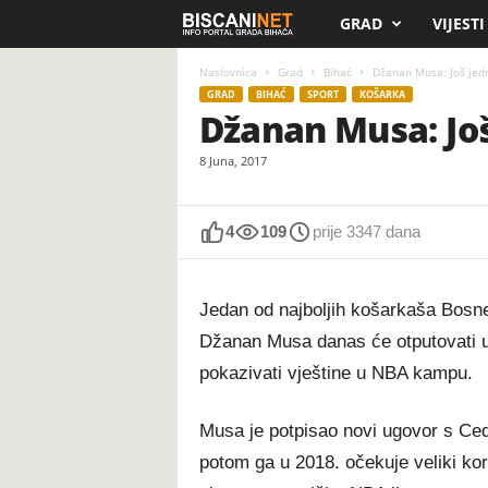
GRAD
VIJESTI
B
i
Naslovnica
Grad
Bihać
Džanan Musa: Još jedn
GRAD
BIHAĆ
SPORT
KOŠARKA
Džanan Musa: Još
s
8 Juna, 2017
c
a
4
109
prije 3347 dana
n
Jedan od najboljih košarkaša Bosne
i
Džanan Musa danas će otputovati u i
.
pokazivati vještine u NBA kampu.
n
Musa je potpisao novi ugovor s Cede
e
potom ga u 2018. očekuje veliki kora