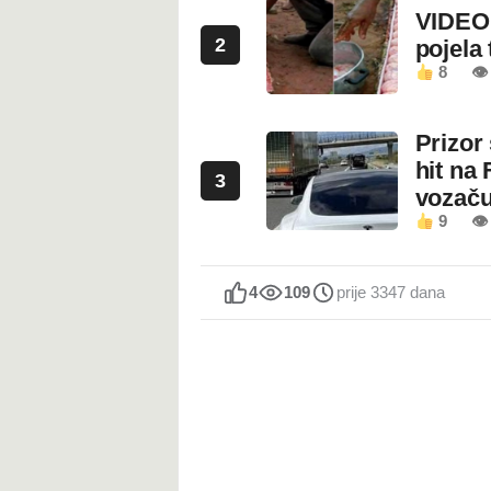
VIDEO:
2
pojela 
8
👁 
Prizor
hit na 
3
vozaču
9
👁 
4
109
prije 3347 dana