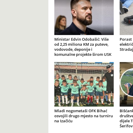
Ministar Edvin Odobašić: Više
Porast
od 2,25 miliona KM za puteve,
elektr
vodovode, deponije i
Stradaj
komunalne projekte širom USK
Mladi nogometaši OFK Bihać
Bišćank
osvojili drugo mjesto na turniru
društv
na Izačiću
dijele 
Šerifov