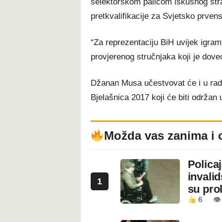
selektorskom palicom iskusnog stra
pretkvalifikacije za Svjetsko prven
“Za reprezentaciju BiH uvijek igra
provjerenog stručnjaka koji je dove
Džanan Musa učestvovat će i u ra
Bjelašnica 2017 koji će biti održan u
Možda vas zanima i 
Polica
invali
1
su prol
6
👁