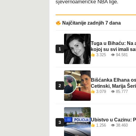
sjevernoameričke NBA lige.
t
Najčitanije zadnjih 7 dana
Tuga u Bihaću: Na a
1
kojoj su svi imali sa
3.325 👁 94.581
Bišćanka Elhana osv
2
Cetinski, Marija Šeri
3.079 👁 85.777
Ubistvo u Cazinu: P
3
1.256 👁 38.460