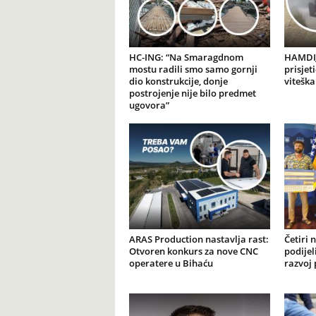
HC-ING: “Na Smaragdnom
HAMDIJ
mostu radili smo samo gornji
prisjet
dio konstrukcije, donje
viteška
postrojenje nije bilo predmet
ugovora”
ARAS Production nastavlja rast:
Četiri 
Otvoren konkurs za nove CNC
podijel
operatere u Bihaću
razvoj 