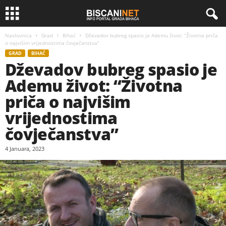
Naslovnica
Grad
Bihać
Dževadov bubreg spasio je Ademu život: “Životna priča
o najvišim vrijednostima čovječanstva”
GRAD
BIHAĆ
Dževadov bubreg spasio je
Ademu život: “Životna
priča o najvišim
vrijednostima
čovječanstva”
4 Januara, 2023