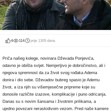
4
114
prije 1309 dana
Priča našeg kolege, novinara Dževada Ponjevića,
odavno je obišla svijet. Nemjerljivo je dobročinstvo, ali i
njegova spremnost da za život svog rođaka Adema
donira i dio sebe. Dževadov bubreg spasio je Ademu
život, a iza njih su višemjesečne pripreme koje su
donosile različite izazove, komplikacije i puno odricanja.
Danas su s novim šansama i životnim prilikama, a
ujedno povezani neraskidivom vezom. Pred naše kamere