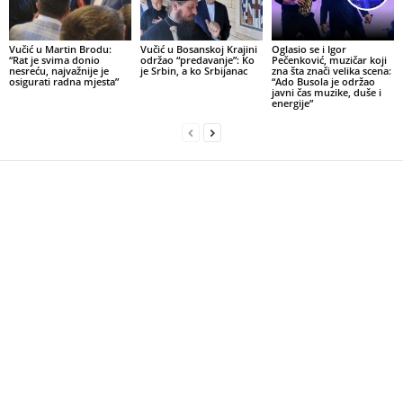
Vučić u Martin Brodu:
Vučić u Bosanskoj Krajini
Oglasio se i Igor
“Rat je svima donio
održao “predavanje”: Ko
Pečenković, muzičar koji
nesreću, najvažnije je
je Srbin, a ko Srbijanac
zna šta znači velika scena:
osigurati radna mjesta”
“Ado Busola je održao
javni čas muzike, duše i
energije”