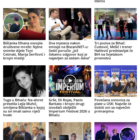
Izačiću
Bišćanka Elhana osvojila
Dva mjeseca nakon
Tri poziva za Bihać:
društvene mreže: Njene
emisije na BiscaniNET-u:
Ćustović, Mešić i trener
snimke dijele Toni
Sedić poručio „Još
Halilović predstavljat će
Cetinski, Marija Šerifović i
čekamo odgovor koji je
BiH na Svjetskom
brojni mediji
najavljen za sedam dana“
prvenstvu
Tuga u Bihaću: Na ahiret
Grše, Eli Rojas, Paolo
Povećana osnovica za
preselila Lejla Muhić,
Barbato i brojni drugi
plate u USK: Najviše će
omiljena Bišćanka o kojoj
izvođači obilježili
dobiti oni sa najvećim
su svi imali samo riječi
Imperium Festival 2026 u
primanjima
hvale
Bihaću