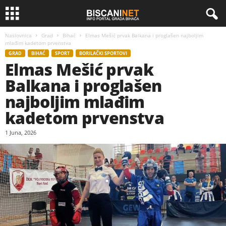
Naslovnica
Grad
Bihać
Elmas Mešić prvak Balkana i proglašen najboljim
mlađim kadetom prvenstva
GRAD
BIHAĆ
SPORT
BORILAČKI SPORTOVI
Elmas Mešić prvak
Balkana i proglašen
najboljim mlađim
kadetom prvenstva
1 Juna, 2026