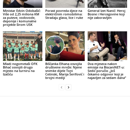
Ministar Edvin Odobašić:
Porast povreda djece na
General Izet Nanić: Heroj
Više od 2,25 miliona KM
električnim romobilima:
Bosne i Hercegovine koji
za puteve, vodovode,
Stradaju glava, lice i ruke
nije zaboravljen
deponije i komunalne
projekte širom USK
Mladi nogometaši OFK
Bišćanka Elhana osvojila
Dva mjeseca nakon
Bihać osvojili drugo
društvene mreže: Njene
emisije na BiscaniNET-u:
mjesto na turniru na
snimke dijele Toni
Sedić poručio „Još
Izačiću
Cetinski, Marija Šerifović i
čekamo odgovor koji je
brojni mediji
najavljen za sedam dana“