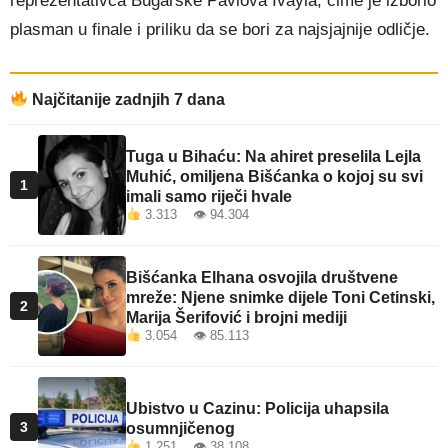
reprezentativca Bugarske Pavlova Ivayla, čime je izborio
plasman u finale i priliku da se bori za najsjajnije odličje.
Najčitanije zadnjih 7 dana
Tuga u Bihaću: Na ahiret preselila Lejla
Muhić, omiljena Bišćanka o kojoj su svi
1
imali samo riječi hvale
3.313 👁 94.304
Bišćanka Elhana osvojila društvene
mreže: Njene snimke dijele Toni Cetinski,
2
Marija Šerifović i brojni mediji
3.054 👁 85.113
Ubistvo u Cazinu: Policija uhapsila
3
osumnjičenog
1.251 👁 38.108