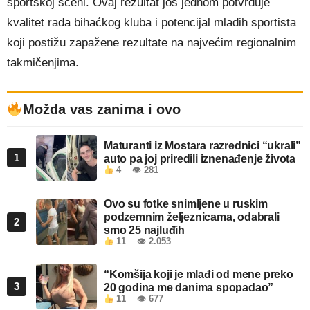
sportskoj sceni. Ovaj rezultat još jednom potvrđuje
kvalitet rada bihaćkog kluba i potencijal mladih sportista
koji postižu zapažene rezultate na najvećim regionalnim
takmičenjima.
Možda vas zanima i ovo
Maturanti iz Mostara razrednici “ukrali”
1
auto pa joj priredili iznenađenje života
4
👁 281
Ovo su fotke snimljene u ruskim
podzemnim željeznicama, odabrali
2
smo 25 najluđih
11
👁 2.053
“Komšija koji je mlađi od mene preko
3
20 godina me danima spopadao”
11
👁 677