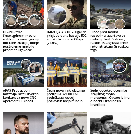
HC-ING: “Na
HAMDIJA ABDIĆ – Tigar se
Bihać pred novim
Smaragdnom mostu
prisjetio dana kada je 502.
radovima: završava se
radili smo samo gornji
viteška krenula u Oluju
raskrižje kod Bedema,
dio konstrukcije, donje
(VIDEO)
nakon 15. augusta kreće
postrojenje nije bilo
rekonstrukcija Gradskog
predmet ugovora”
trga
ARAS Production
Četiri nova mikrobiznisa
Sedić dočekao učesnike
nastavlja rast: Otvoren
podijelila 32.000 KM,
Krajiškog moto-
konkurs za nove CNC
podrška za razvoj
maratona: „Čuvate istinu
operatere u Bihaću
poslovnih ideja mladih
o borbi i žrtvi naših
branilaca“