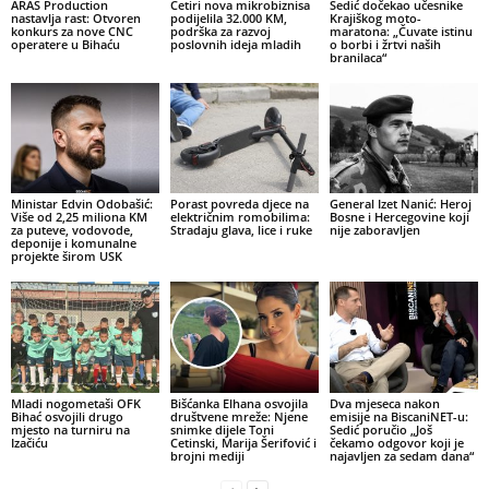
ARAS Production
Četiri nova mikrobiznisa
Sedić dočekao učesnike
nastavlja rast: Otvoren
podijelila 32.000 KM,
Krajiškog moto-
konkurs za nove CNC
podrška za razvoj
maratona: „Čuvate istinu
operatere u Bihaću
poslovnih ideja mladih
o borbi i žrtvi naših
branilaca“
Ministar Edvin Odobašić:
Porast povreda djece na
General Izet Nanić: Heroj
Više od 2,25 miliona KM
električnim romobilima:
Bosne i Hercegovine koji
za puteve, vodovode,
Stradaju glava, lice i ruke
nije zaboravljen
deponije i komunalne
projekte širom USK
Mladi nogometaši OFK
Bišćanka Elhana osvojila
Dva mjeseca nakon
Bihać osvojili drugo
društvene mreže: Njene
emisije na BiscaniNET-u:
mjesto na turniru na
snimke dijele Toni
Sedić poručio „Još
Izačiću
Cetinski, Marija Šerifović i
čekamo odgovor koji je
brojni mediji
najavljen za sedam dana“