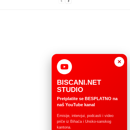
×
BISCANI.NET
STUDIO
Pretplatite se BESPLATNO na
naš YouTube kanal
Emisije, intervjui, podcasti i video
priče iz Bihaća i Unsko-sanskog
kantona.