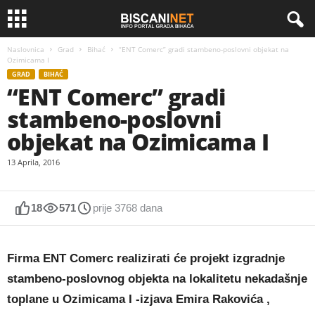
Naslovnica
Grad
Bihać
“ENT Comerc” gradi stambeno-poslovni objekat na
Ozimicama I
GRAD
BIHAĆ
“ENT Comerc” gradi
stambeno-poslovni
objekat na Ozimicama I
13 Aprila, 2016
18
571
prije 3768 dana
Firma ENT Comerc realizirati će projekt izgradnje
stambeno-poslovnog objekta na lokalitetu nekadašnje
toplane u Ozimicama I -izjava Emira Rakovića ,