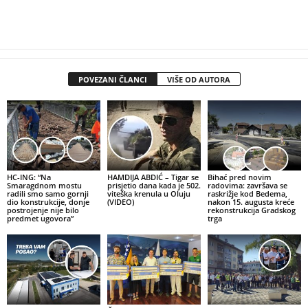
POVEZANI ČLANCI
VIŠE OD AUTORA
HC-ING: “Na
HAMDIJA ABDIĆ – Tigar se
Bihać pred novim
Smaragdnom mostu
prisjetio dana kada je 502.
radovima: završava se
radili smo samo gornji
viteška krenula u Oluju
raskrižje kod Bedema,
dio konstrukcije, donje
(VIDEO)
nakon 15. augusta kreće
postrojenje nije bilo
rekonstrukcija Gradskog
predmet ugovora”
trga