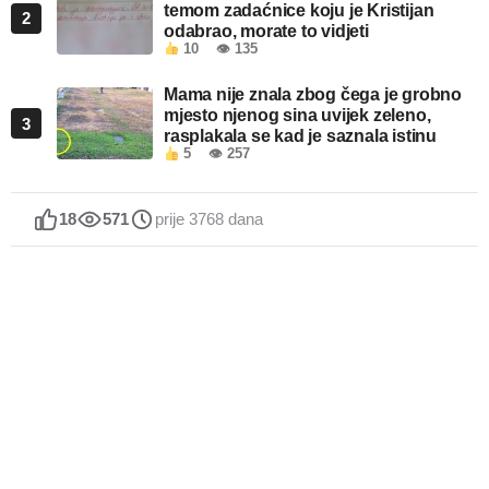
temom zadaćnice koju je Kristijan
2
odabrao, morate to vidjeti
10
👁 135
Mama nije znala zbog čega je grobno
mjesto njenog sina uvijek zeleno,
3
rasplakala se kad je saznala istinu
5
👁 257
18
571
prije 3768 dana