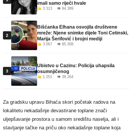
imali samo riječi hvale
3.313 👁 94.389
Bišćanka Elhana osvojila društvene
mreže: Njene snimke dijele Toni Cetinski,
2
Marija Šerifović i brojni mediji
3.067 👁 85.308
Ubistvo u Cazinu: Policija uhapsila
3
osumnjičenog
1.251 👁 38.264
Za gradsku upravu Bihaća skori početak radova na
lokalitetu nekadašnje devastirane toplane znači
uljepšavanje prostora u samom središtu naselja, ali i
stavljanje tačke na priču oko nekadašnje toplane koja