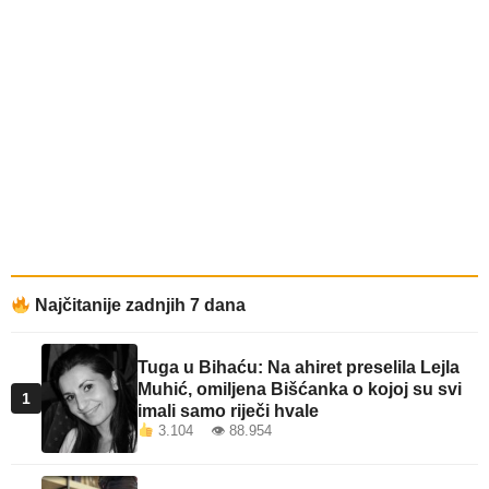
Najčitanije zadnjih 7 dana
Tuga u Bihaću: Na ahiret preselila Lejla
Muhić, omiljena Bišćanka o kojoj su svi
1
imali samo riječi hvale
3.104 👁 88.954