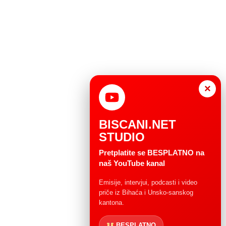
×
BISCANI.NET
STUDIO
Pretplatite se BESPLATNO na
naš YouTube kanal
Emisije, intervjui, podcasti i video
priče iz Bihaća i Unsko-sanskog
kantona.
BESPLATNO