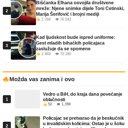
Bišćanka Elhana osvojila društvene
mreže: Njene snimke dijele Toni Cetinski,
2
Marija Šerifović i brojni mediji
2.768 👁 76.542
Kad ljudskost bude ispred uniforme:
Gest mladih bihaćkih policajaca
3
zaslužuje da se spomene
2.469 👁 70.180
Možda vas zanima i ovo
Vedro u BiH, do kraja dana povećanje
1
oblačnosti
52
👁 1.398
Policajac se pretvarao da je beskućnik
u invalidskim kolicima: Ostao je u šoku
2