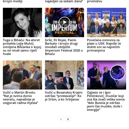
brojni mediji
najavljen za sedam dana“
prvenstvu
Tuga u Bihaću: Na ahiret
Grše, Eli Rojas, Paolo
Povećana osnovica za
preselila Lejla Muhić,
Barbato i brojni drugi
plate u USK: Najviše će
omiljena Bišćanka o kojoj
izvođači obilježili
dobiti oni sa najvećim
su svi imali samo riječi
Imperium Festival 2026 u
primanjima
hvale
Bihaću
Vučić u Martin Brodu:
Vučić u Bosanskoj Krajini
Oglasio se i Igor
“Rat je svima donio
održao “predavanje”: Ko
Pečenković, muzičar koji
nesreću, najvažnije je
je Srbin, a ko Srbijanac
zna šta znači velika scena:
osigurati radna mjesta”
“Ado Busola je održao
javni čas muzike, duše i
energije”