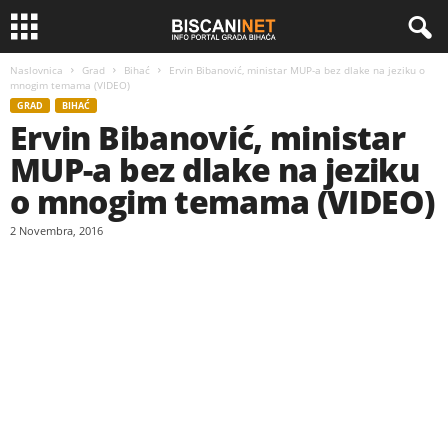
Naslovnica
Grad
Bihać
Ervin Bibanović, ministar MUP-a bez dlake na jeziku o
mnogim temama (VIDEO)
GRAD
BIHAĆ
Ervin Bibanović, ministar
MUP-a bez dlake na jeziku
o mnogim temama (VIDEO)
2 Novembra, 2016