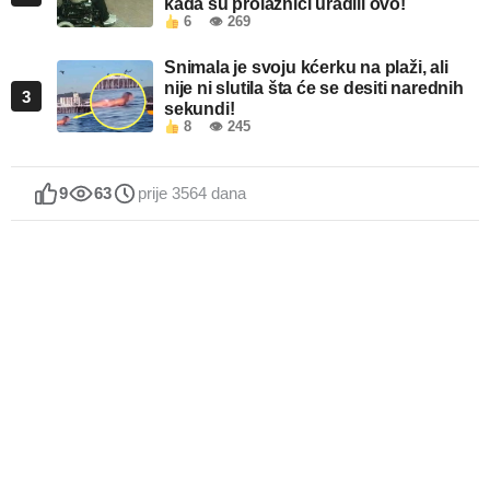
kada su prolaznici uradili ovo!
6
👁 269
Snimala je svoju kćerku na plaži, ali
nije ni slutila šta će se desiti narednih
3
sekundi!
8
👁 245
9
63
prije 3564 dana