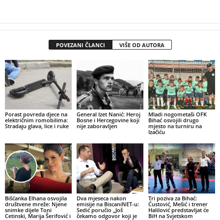
POVEZANI ČLANCI
VIŠE OD AUTORA
Porast povreda djece na
General Izet Nanić: Heroj
Mladi nogometaši OFK
električnim romobilima:
Bosne i Hercegovine koji
Bihać osvojili drugo
Stradaju glava, lice i ruke
nije zaboravljen
mjesto na turniru na
Izačiću
Bišćanka Elhana osvojila
Dva mjeseca nakon
Tri poziva za Bihać:
društvene mreže: Njene
emisije na BiscaniNET-u:
Ćustović, Mešić i trener
snimke dijele Toni
Sedić poručio „Još
Halilović predstavljat će
Cetinski, Marija Šerifović i
čekamo odgovor koji je
BiH na Svjetskom