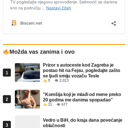
Možda vas zanima i ovo
Prizor s autoceste kod Zagreba je
postao hit na Fejsu, pogledajte zašto
1
se ljudi smiju vozaču Tesle
9
👁 2.013
“Komšija koji je mlađi od mene preko
2
20 godina me danima spopadao”
11
👁 677
Vedro u BiH, do kraja dana povećanje
3
oblačnosti