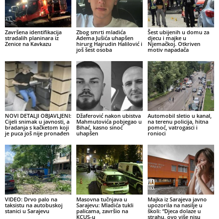
Završena identifikacija
Zbog smrti mladića
Šest ubijenih u domu za
stradalih planinara iz
Adema Jušića uhapšen
djecu i majke u
Zenice na Kavkazu
hirurg Hajrudin Halilović i
Njemačkoj. Otkriven
još šest osoba
motiv napadača
NOVI DETALJI OBJAVLJENI:
Džaferović nakon ubistva
Automobil sletio u kanal,
Cijeli snimak u javnosti, a
Mahmutovića pobjegao u
na terenu policija, hitna
bradanja s kačketom koji
Bihać, kasno sinoć
pomoć, vatrogasci i
je puca još nije pronađen
uhapšen
ronioci
VIDEO: Drvo palo na
Masovna tučnjava u
Majka iz Sarajeva javno
taksistu na autobuskoj
Sarajevu: Mladića tukli
upozorila na nasilje u
stanici u Sarajevu
palicama, završio na
školi: “Djeca dolaze u
KCUS-u
strahu, ovo više nisu