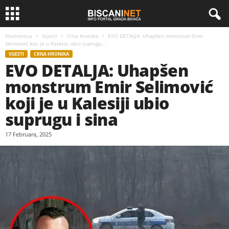
Naslovnica
Vijesti
Crna hronika
EVO DETALJA: Uhapšen monstrum Emir
Selimović koji je u Kalesiji ubio suprugu...
VIJESTI
CRNA HRONIKA
EVO DETALJA: Uhapšen
monstrum Emir Selimović
koji je u Kalesiji ubio
suprugu i sina
17 Februara, 2025