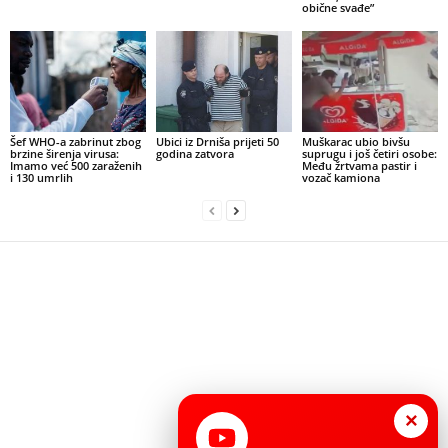
obične svađe”
Šef WHO-a zabrinut zbog
Ubici iz Drniša prijeti 50
Muškarac ubio bivšu
brzine širenja virusa:
godina zatvora
suprugu i još četiri osobe:
Imamo već 500 zaraženih
Među žrtvama pastir i
i 130 umrlih
vozač kamiona
×