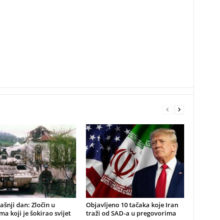
šnji dan: Zločin u
Objavljeno 10 tačaka koje Iran
a koji je šokirao svijet
traži od SAD-a u pregovorima