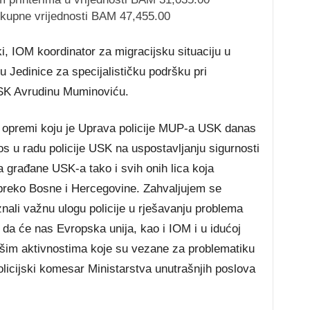
ukupne vrijednosti BAM 47,455.00
, IOM koordinator za migracijsku situaciju u
Jedinice za specijalističku podršku pri
USK Avrudinu Muminoviću.
u opremi koju je Uprava policije MUP-a USK danas
os u radu policije USK na uspostavljanju sigurnosti
 građane USK-a tako i svih onih lica koja
u preko Bosne i Hercegovine. Zahvaljujem se
nali važnu ulogu policije u rješavanju problema
 da će nas Evropska unija, kao i IOM i u idućoj
ašim aktivnostima koje su vezane za problematiku
olicijski komesar Ministarstva unutrašnjih poslova