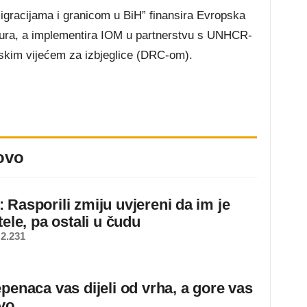
igracijama i granicom u BiH” finansira Evropska
a eura, a implementira IOM u partnerstvu s UNHCR-
im vijećem za izbjeglice (DRC-om).
ovo
 Rasporili zmiju uvjereni da im je
tele, pa ostali u čudu
2.231
epenaca vas dijeli od vrha, a gore vas
ovo…