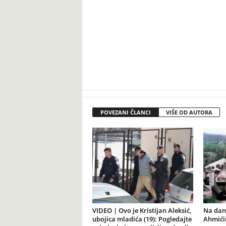
POVEZANI ČLANCI
VIŠE OD AUTORA
VIDEO | Ovo je Kristijan Aleksić,
Na dana
ubojica mladića (19): Pogledajte
Ahmićim