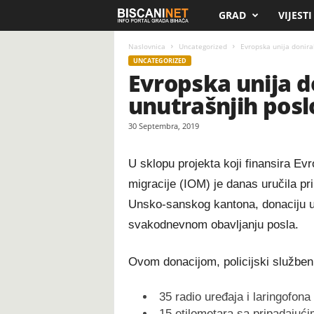
GRAD
VIJESTI
B
i
Naslovnica
Uncategorized
Evropska unija donira
UNCATEGORIZED
Evropska unija d
s
unutrašnjih pos
c
30 Septembra, 2019
a
U sklopu projekta koji finansira Ev
n
migracije (IOM) je danas uručila pr
i
Unsko-sanskog kantona, donaciju u
svakodnevnom obavljanju posla.
.
Ovom donacijom, policijski služben
n
e
35 radio uređaja i laringofon
15 etilometara sa pripadajući