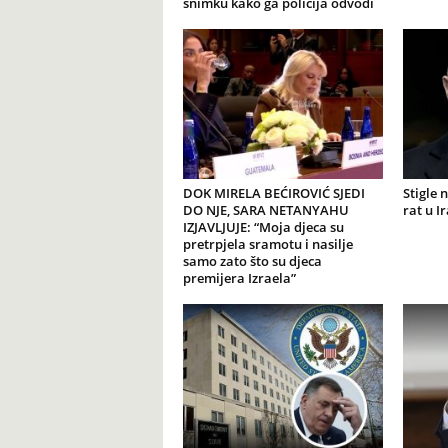
snimku kako ga policija odvodi
DOK MIRELA BEĆIROVIĆ SJEDI
Stigle 
DO NJE, SARA NETANYAHU
rat u I
IZJAVLJUJE: “Moja djeca su
pretrpjela sramotu i nasilje
samo zato što su djeca
premijera Izraela”