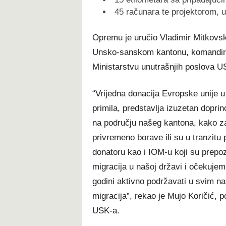
t
45 računara te projektorom, 
Opremu je uručio Vladimir Mitkovski
Unsko-sanskom kantonu, komandiru 
Ministarstvu unutrašnjih poslova 
“Vrijedna donacija Evropske unije 
primila, predstavlja izuzetan doprin
na području našeg kantona, kako za
privremeno borave ili su u tranzit
donatoru kao i IOM-u koji su prepoz
migracija u našoj državi i očekujem
godini aktivno podržavati u svim n
migracija”, rekao je Mujo Koričić, p
USK-a.