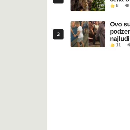
8
👁
Ovo su
podzem
3
najluđ
11
