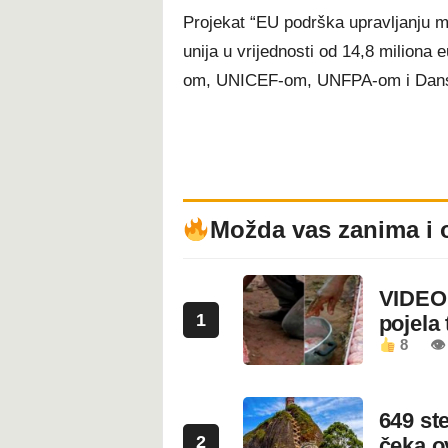
Projekat “EU podrška upravljanju m
unija u vrijednosti od 14,8 milion
om, UNICEF-om, UNFPA-om i Dansk
Možda vas zanima i 
VIDEO:
1
pojela 
8
👁 
649 st
2
čeka 