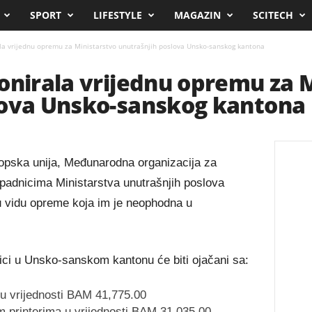
SPORT
LIFESTYLE
MAGAZIN
SCITECH
la vrijednu opremu za Ministarstvo unutrašnjih poslova Unsko-sanskog kantona
onirala vrijednu opremu za 
lova Unsko-sanskog kantona
ropska unija, Međunarodna organizacija za
ipadnicima Ministarstva unutrašnjih poslova
 vidu opreme koja im je neophodna u
ici u Unsko-sanskom kantonu će biti ojačani sa:
a u vrijednosti BAM 41,775.00
m printerima u vrijednosti BAM 31,035.00