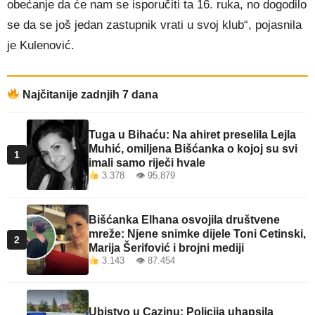
obećanje da će nam se isporučiti ta 16. ruka, no dogodilo
se da se još jedan zastupnik vrati u svoj klub“, pojasnila
je Kulenović.
Najčitanije zadnjih 7 dana
Tuga u Bihaću: Na ahiret preselila Lejla
Muhić, omiljena Bišćanka o kojoj su svi
1
imali samo riječi hvale
3.378 👁 95.879
Bišćanka Elhana osvojila društvene
mreže: Njene snimke dijele Toni Cetinski,
2
Marija Šerifović i brojni mediji
3.143 👁 87.454
Ubistvo u Cazinu: Policija uhapsila