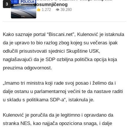
3
osumnjičenog
1.272 👁 39.280
Kako saznaje portal “Biscani.net”, Kulenović je istaknula
da je upravo to bio razlog zbog kojeg su večeras ipak
odlučili prisustvovati sjednici Skupštine USK,
naglašavajući da je SDP ozbiljna politička opcija koja
preuzima odgovornost.
„Imamo tri ministra koji rade svoj posao i želimo da i
dalje ostanu u parlamentarnoj većini te da nastave raditi
u skladu s politikama SDP-a“, istaknula je.
Kulenović je poručila da je legitimno i opravdano da
stranka NES, kao najjača opoziciona snaga, i dalje