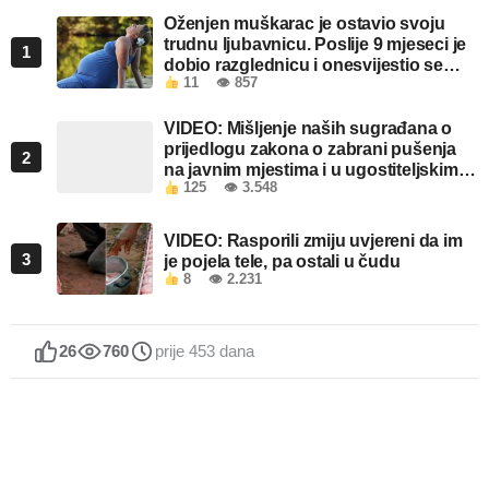
Oženjen muškarac je ostavio svoju
trudnu ljubavnicu. Poslije 9 mjeseci je
1
dobio razglednicu i onesvijestio se
11
👁 857
kada je pročitao šta piše!
VIDEO: Mišljenje naših sugrađana o
prijedlogu zakona o zabrani pušenja
2
na javnim mjestima i u ugostiteljskim
125
👁 3.548
objektima u FBiH
VIDEO: Rasporili zmiju uvjereni da im
3
je pojela tele, pa ostali u čudu
8
👁 2.231
26
760
prije 453 dana