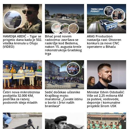
HAMDIJA ABDIĆ – Tigar se
Bihać pred novim
ARAS Production
prisjetio dana kada je 502.
radovima: završava se
nastavlja rast: Otvoren
viteška krenula u Oluju
raskrižje kod Bedema,
konkurs za nove CNC
(VIDEO)
nakon 15. augusta kreće
operatere u Bihaću
rekonstrukcija Gradskog
trga
Četiri nova mikrobiznisa
Sedić dočekao učesnike
Ministar Edvin Odobašić:
podijelila 32.000 KM,
Krajiškog moto-
Više od 2,25 miliona KM
podrška za razvoj
maratona: „Čuvate istinu
za puteve, vodovode,
poslovnih ideja mladih
o borbi i žrtvi naših
deponije i komunalne
branilaca“
projekte širom USK