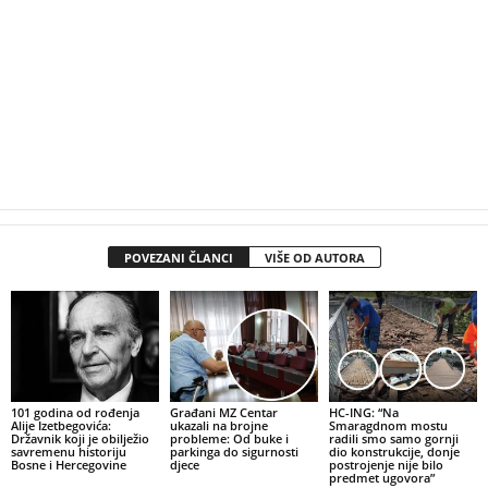
POVEZANI ČLANCI
VIŠE OD AUTORA
101 godina od rođenja
Građani MZ Centar
HC-ING: “Na
Alije Izetbegovića:
ukazali na brojne
Smaragdnom mostu
Državnik koji je obilježio
probleme: Od buke i
radili smo samo gornji
savremenu historiju
parkinga do sigurnosti
dio konstrukcije, donje
Bosne i Hercegovine
djece
postrojenje nije bilo
predmet ugovora”