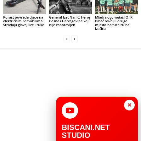
Porast povreda djece na
General Izet Nanić: Heroj
Mladi nogometaši OFK
električnim romobilima:
Bosne i Hercegovine koji
Bihać osvojili drugo
Stradaju glava, lice i ruke
nije zaboravljen
mjesto na turniru na
Izačiću
×
BISCANI.NET
STUDIO