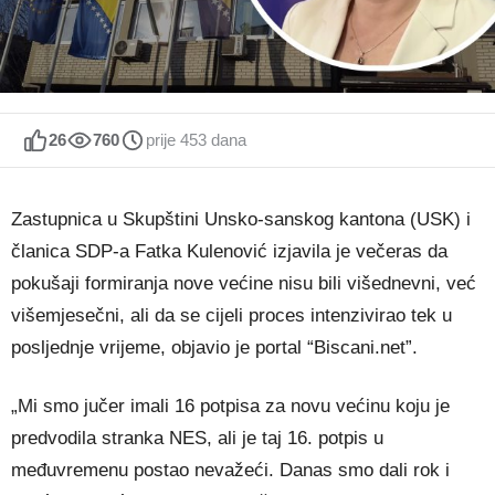
26
760
prije 453 dana
Zastupnica u Skupštini Unsko-sanskog kantona (USK) i
članica SDP-a Fatka Kulenović izjavila je večeras da
pokušaji formiranja nove većine nisu bili višednevni, već
višemjesečni, ali da se cijeli proces intenzivirao tek u
posljednje vrijeme, objavio je portal “Biscani.net”.
„Mi smo jučer imali 16 potpisa za novu većinu koju je
predvodila stranka NES, ali je taj 16. potpis u
međuvremenu postao nevažeći. Danas smo dali rok i