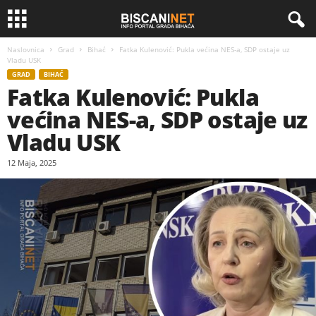
Naslovnica
Grad
Bihać
Fatka Kulenović: Pukla većina NES-a, SDP ostaje uz
Vladu USK
GRAD
BIHAĆ
Fatka Kulenović: Pukla
većina NES-a, SDP ostaje uz
Vladu USK
12 Maja, 2025