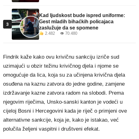
Kad ljudskost bude ispred uniforme:
Gest mladih bihaćkih policajaca
3
zaslužuje da se spomene
2.482 👁 70.480
Findrik kaže kako ovu krivičnu sankciju izriče sud
uzimajući u obzir težinu krivičnog djela i njome se
omogućuje da lica, koja su za učinjena krivična djela
osuđena na kaznu zatvora do jedne godine, zamjene
izdržavanje kazne zatvora radom na slobodi. Prema
njegovim riječima, Unsko-sanski kanton je vodeći u
cijeloj Bosni i Hercegovini kada je riječ o primjeni ove
alternativne sankcije, koja je, kako je istakao, već
polučila željeni vaspitni i društveni efekat.