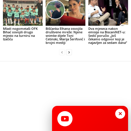
Mladi nogometaši OFK
Bišćanka Elhana osvojila
Dva mjeseca nakon
Bihać osvojili drugo
društvene mreže: Njene
emisije na BiscaniNET-u:
mjesto na turniru na
snimke dijele Toni
Sedić poručio „Još
Izačiću
Cetinski, Marija Šerifović i
čekamo odgovor koji je
brojni mediji
najavljen za sedam dana“
×