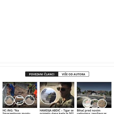
POVEZANI ČLANCI
VIŠE OD AUTORA
HC-ING: “Na
HAMDIJA ABDIĆ – Tigar se
Bihać pred novim
Smaragdnom mostu
prisjetio dana kada je 502.
radovima: završava se