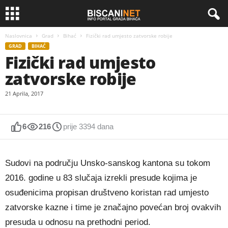
Naslovnica
Grad
Bihać
Fizički rad umjesto zatvorske robije
GRAD
BIHAĆ
Fizički rad umjesto
zatvorske robije
21 Aprila, 2017
6
216
prije 3394 dana
Sudovi na području Unsko-sanskog kantona su tokom
2016. godine u 83 slučaja izrekli presude kojima je
osuđenicima propisan društveno koristan rad umjesto
zatvorske kazne i time je značajno povećan broj ovakvih
presuda u odnosu na prethodni period.