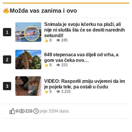
Možda vas zanima i ovo
Snimala je svoju kćerku na plaži, ali
nije ni slutila šta će se desiti narednih
1
sekundi!
8
👁 245
649 stepenaca vas dijeli od vrha, a
2
gore vas čeka ovo…
8
👁 153
VIDEO: Rasporili zmiju uvjereni da im
3
je pojela tele, pa ostali u čudu
8
👁 2.231
6
216
prije 3394 dana