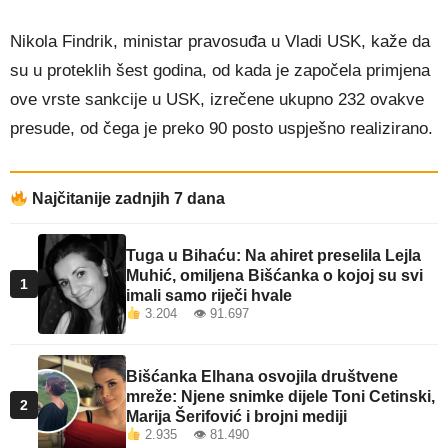
Nikola Findrik, ministar pravosuđa u Vladi USK, kaže da
su u proteklih šest godina, od kada je započela primjena
ove vrste sankcije u USK, izrečene ukupno 232 ovakve
presude, od čega je preko 90 posto uspješno realizirano.
Najčitanije zadnjih 7 dana
Tuga u Bihaću: Na ahiret preselila Lejla
Muhić, omiljena Bišćanka o kojoj su svi
1
imali samo riječi hvale
3.204 👁 91.697
Bišćanka Elhana osvojila društvene
mreže: Njene snimke dijele Toni Cetinski,
2
Marija Šerifović i brojni mediji
2.935 👁 81.490