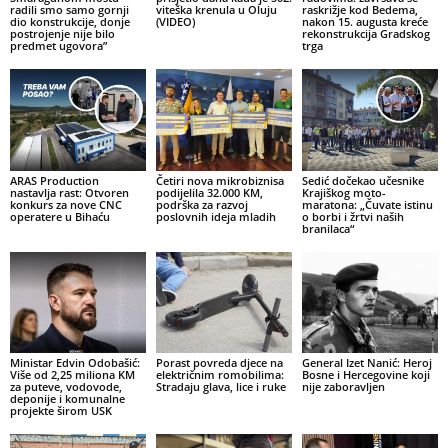
radili smo samo gornji
viteška krenula u Oluju
raskrižje kod Bedema,
dio konstrukcije, donje
(VIDEO)
nakon 15. augusta kreće
postrojenje nije bilo
rekonstrukcija Gradskog
predmet ugovora”
trga
ARAS Production
Četiri nova mikrobiznisa
Sedić dočekao učesnike
nastavlja rast: Otvoren
podijelila 32.000 KM,
Krajiškog moto-
konkurs za nove CNC
podrška za razvoj
maratona: „Čuvate istinu
operatere u Bihaću
poslovnih ideja mladih
o borbi i žrtvi naših
branilaca“
Ministar Edvin Odobašić:
Porast povreda djece na
General Izet Nanić: Heroj
Više od 2,25 miliona KM
električnim romobilima:
Bosne i Hercegovine koji
za puteve, vodovode,
Stradaju glava, lice i ruke
nije zaboravljen
deponije i komunalne
projekte širom USK