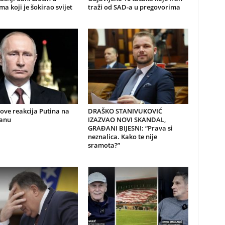
a koji je šokirao svijet
traži od SAD-a u pregovorima
nove reakcija Putina na
DRAŠKO STANIVUKOVIĆ
ranu
IZAZVAO NOVI SKANDAL,
GRAĐANI BIJESNI: “Prava si
neznalica. Kako te nije
sramota?”