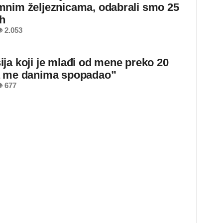
nim željeznicama, odabrali smo 25
ih
 2.053
ja koji je mlađi od mene preko 20
a me danima spopadao”
 677