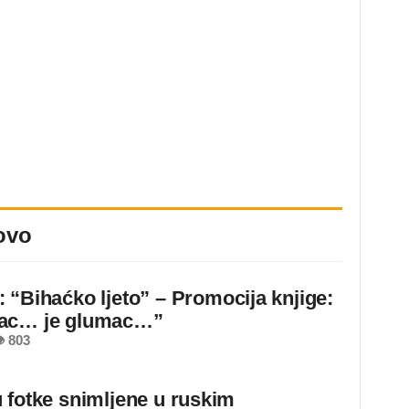
ovo
 “Bihaćko ljeto” – Promocija knjige:
ac… je glumac…”
 803
 fotke snimljene u ruskim