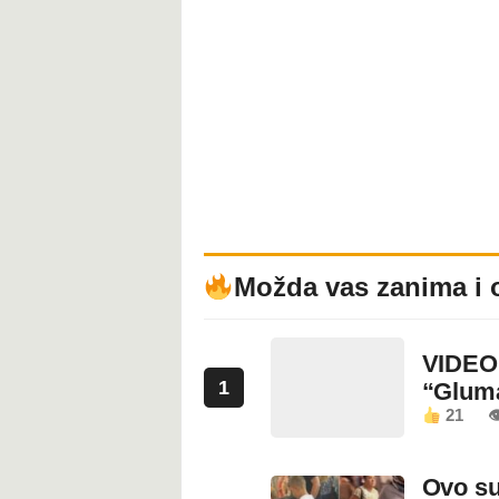
Možda vas zanima i 
VIDEO:
1
“Glum
21

Ovo su