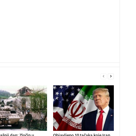
šnji dan: Zločin u
Objavljeno 10 tačaka koje Iran