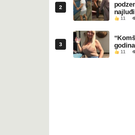
podzem
2
najluđ
11

“Komši
3
godin
11
