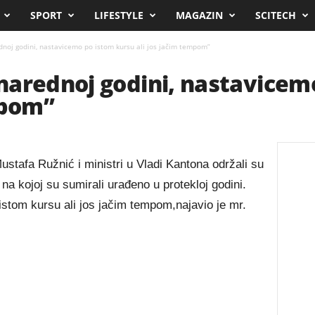
SPORT
LIFESTYLE
MAGAZIN
SCITECH
noj godini, nastavicemo po istom kursu ali jos jačim tempom”
narednoj godini, nastavicem
mpom”
tafa Ružnić i ministri u Vladi Kantona održali su
na kojoj su sumirali urađeno u protekloj godini.
istom kursu ali jos jačim tempom,najavio je mr.