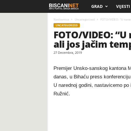
GRAD
VIJESTI
B
i
Naslovnica
Uncategorized
FOTO/VIDEO: “U nared
UNCATEGORIZED
FOTO/VIDEO: “U 
s
ali jos jačim te
c
27 Decembra, 2019
a
Premijer Unsko-sanskog kantona Mus
n
danas, u Bihaću press konferenciju 
i
U narednoj godini, nastavicemo po 
Ružnić.
.
n
e