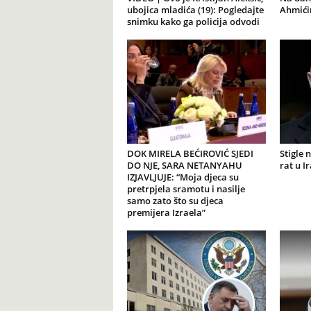
ubojica mladića (19): Pogledajte
Ahmićim
snimku kako ga policija odvodi
DOK MIRELA BEĆIROVIĆ SJEDI
Stigle 
DO NJE, SARA NETANYAHU
rat u I
IZJAVLJUJE: “Moja djeca su
pretrpjela sramotu i nasilje
samo zato što su djeca
premijera Izraela”