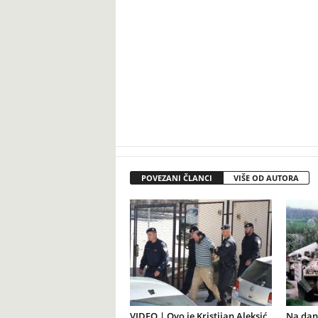
POVEZANI ČLANCI
VIŠE OD AUTORA
VIDEO | Ovo je Kristijan Aleksić,
Na dana