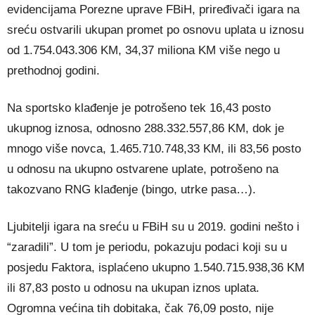
evidencijama Porezne uprave FBiH, priređivači igara na
sreću ostvarili ukupan promet po osnovu uplata u iznosu
od 1.754.043.306 KM, 34,37 miliona KM više nego u
prethodnoj godini.
Na sportsko klađenje je potrošeno tek 16,43 posto
ukupnog iznosa, odnosno 288.332.557,86 KM, dok je
mnogo više novca, 1.465.710.748,33 KM, ili 83,56 posto
u odnosu na ukupno ostvarene uplate, potrošeno na
takozvano RNG klađenje (bingo, utrke pasa…).
Ljubitelji igara na sreću u FBiH su u 2019. godini nešto i
“zaradili”. U tom je periodu, pokazuju podaci koji su u
posjedu Faktora, isplaćeno ukupno 1.540.715.938,36 KM
ili 87,83 posto u odnosu na ukupan iznos uplata.
Ogromna većina tih dobitaka, čak 76,09 posto, nije