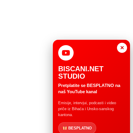
×
BISCANI.NET
STUDIO
Pretplatite se BESPLATNO na
naš YouTube kanal
Emisije, intervjui, podcasti i video
priče iz Bihaća i Unsko-sanskog
kantona.
BESPLATNO