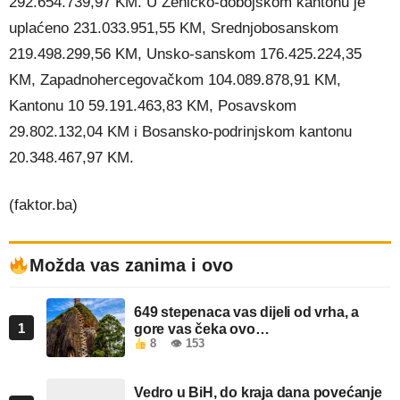
292.654.739,97 KM. U Zeničko-dobojskom kantonu je
uplaćeno 231.033.951,55 KM, Srednjobosanskom
219.498.299,56 KM, Unsko-sanskom 176.425.224,35
KM, Zapadnohercegovačkom 104.089.878,91 KM,
Kantonu 10 59.191.463,83 KM, Posavskom
29.802.132,04 KM i Bosansko-podrinjskom kantonu
20.348.467,97 KM.
(faktor.ba)
Možda vas zanima i ovo
649 stepenaca vas dijeli od vrha, a
1
gore vas čeka ovo…
8
👁 153
Vedro u BiH, do kraja dana povećanje