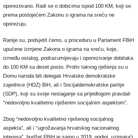
oporezovano. Radi se o dobicima ispod 100 KM, koji se
prema postojećem Zakonu o igrama na sreću ne
oporezuju.
Ranije su, podsjetit ćemo, u proceduru u Parlament FBiH
upućene izmjene Zakona o igrama na sreću, koje,
između ostalog, podrazumijevaju i oporezivanje dobitaka
do 100 KM sa deset posto. Protiv takvog rješenja su u
Domu naroda bili delegati Hrvatske demokratske
zajednice (HDZ) BiH, ali i Socijaldemokratske partije
(SDP), koji su svoje neslaganje sa prijedlogom pravdali
“nedovoljno kvalitetno riješenim socijalnim aspektom”.
Zbog “nedovoljno kvalitetno riješenog socijalnog
aspekta”, ali i “ugrožavanja hrvatskog nacionalnog
interesa”, budžet FBiH je samo u 2019. godini, uzimajući