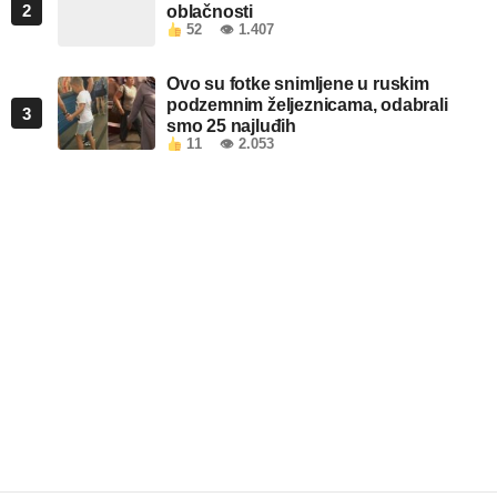
2
oblačnosti
52
👁 1.407
Ovo su fotke snimljene u ruskim
podzemnim željeznicama, odabrali
3
smo 25 najluđih
11
👁 2.053