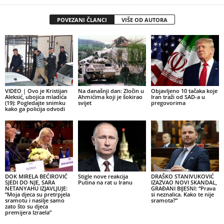
POVEZANI ČLANCI
VIŠE OD AUTORA
VIDEO | Ovo je Kristijan
Na današnji dan: Zločin u
Objavljeno 10 tačaka koje
Aleksić, ubojica mladića
Ahmićima koji je šokirao
Iran traži od SAD-a u
(19): Pogledajte snimku
svijet
pregovorima
kako ga policija odvodi
DOK MIRELA BEĆIROVIĆ
Stigle nove reakcija
DRAŠKO STANIVUKOVIĆ
SJEDI DO NJE, SARA
Putina na rat u Iranu
IZAZVAO NOVI SKANDAL,
NETANYAHU IZJAVLJUJE:
GRAĐANI BIJESNI: “Prava
“Moja djeca su pretrpjela
si neznalica. Kako te nije
sramotu i nasilje samo
sramota?”
zato što su djeca
premijera Izraela”