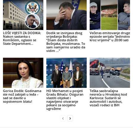
LOŠE VIJESTI ZA DODIKA:
Dodik se izvinjava zbog
Večeras emitovanje druge
Nakon sastanka s
vrijeđanja Bošnjaka:
epizode serijala “Jedinstvo
Komšićem, oglasio se
“Znam dosta dobrih
kroz vrijeme” u 20:00 sati
State Department…
Bošnjaka, muslimana. To
sam namjerno uradio da
vidim …”
Gorica Dodik: Godinama
HO Merhamet u posjeti
Teška saobraćajna
ste nož zabijali u leđa –
Gradu Bihaću: Osiguran
nesreća u Hrvatskoj kod
sad se davite u
vlastiti objekat i
Karlovca: Sudarili se
sopstvenom blatu!
najavljeno otvaranje
automobil i autobus,
pekare za socijalno
vozači rođaci iz BiH
ugrožene