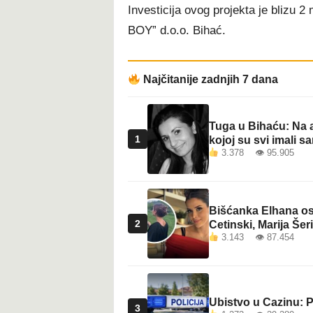
Investicija ovog projekta je blizu
BOY” d.o.o. Bihać.
Najčitanije zadnjih 7 dana
Tuga u Bihaću: Na a
1
kojoj su svi imali sa
3.378 👁 95.905
Bišćanka Elhana osv
2
Cetinski, Marija Šeri
3.143 👁 87.454
Ubistvo u Cazinu: P
3