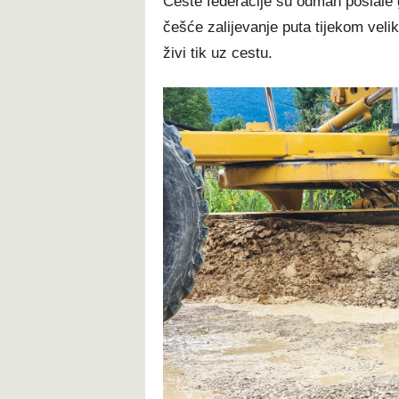
Ceste federacije su odmah poslale 
češće zalijevanje puta tijekom veli
živi tik uz cestu.