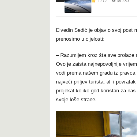
1.272 👁 39.280
Elvedin Sedić je objavio svoj post 
prenosimo u cijelosti:
– Razumijem kroz šta sve prolaze naš
Ovo je zaista najnepovoljnije vrije
vodi prema našem gradu iz pravca
najveći priljev turista, ali i povrat
projekat koliko god koristan za nas
svoje loše strane.