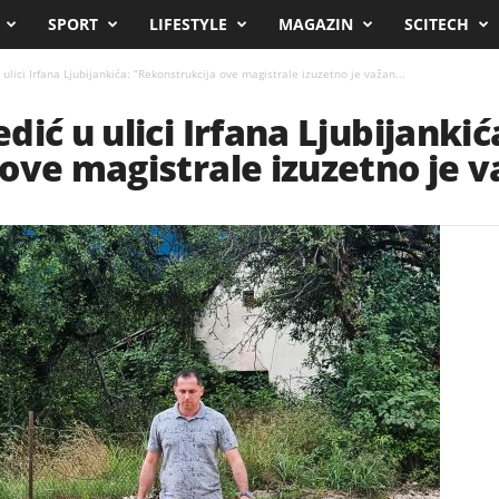
SPORT
LIFESTYLE
MAGAZIN
SCITECH
ulici Irfana Ljubijankića: “Rekonstrukcija ove magistrale izuzetno je važan...
ić u ulici Irfana Ljubijankić
ove magistrale izuzetno je v