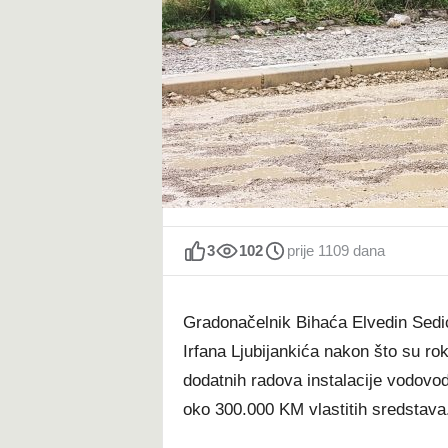
t
3
102
prije 1109 dana
Gradonačelnik Bihaća Elvedin Sedić 
Irfana Ljubijankića nakon što su rok
dodatnih radova instalacije vodovod
oko 300.000 KM vlastitih sredstava