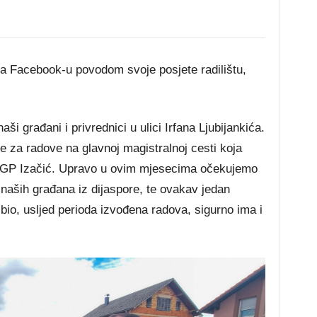
na Facebook-u povodom svoje posjete radilištu,
i građani i privrednici u ulici Irfana Ljubijankića.
me za radove na glavnoj magistralnoj cesti koja
 GP Izačić. Upravo u ovim mjesecima očekujemo
ak naših građana iz dijaspore, te ovakav jedan
 bio, usljed perioda izvođena radova, sigurno ima i