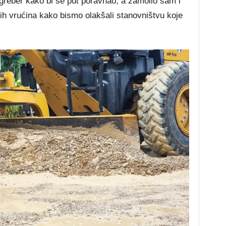
greber kako bi se put poravnao, a zamolio sam i
kih vrućina kako bismo olakšali stanovništvu koje