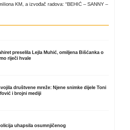
 2 miliona KM, a izvođač radova: “BEHIĆ – SANNY –
hiret preselila Lejla Muhić, omiljena Bišćanka o
mo riječi hvale
ojila društvene mreže: Njene snimke dijele Toni
fović i brojni mediji
olicija uhapsila osumnjičenog