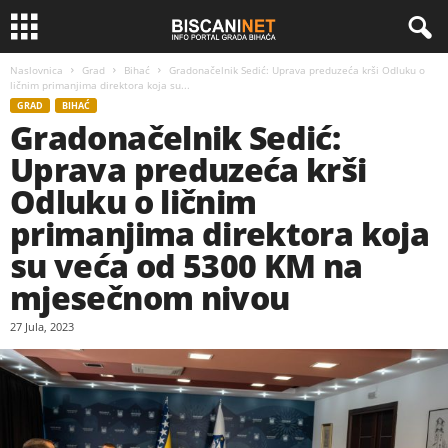
Naslovnica
Grad
Bihać
Gradonačelnik Sedić: Uprava preduzeća krši Odluku o
ličnim primanjima direktora koja su...
GRAD
BIHAĆ
Gradonačelnik Sedić:
Uprava preduzeća krši
Odluku o ličnim
primanjima direktora koja
su veća od 5300 KM na
mjesečnom nivou
27 Jula, 2023