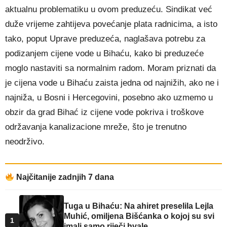
aktualnu problematiku u ovom preduzeću. Sindikat već
duže vrijeme zahtijeva povećanje plata radnicima, a isto
tako, poput Uprave preduzeća, naglašava potrebu za
podizanjem cijene vode u Bihaću, kako bi preduzeće
moglo nastaviti sa normalnim radom. Moram priznati da
je cijena vode u Bihaću zaista jedna od najnižih, ako ne i
najniža, u Bosni i Hercegovini, posebno ako uzmemo u
obzir da grad Bihać iz cijene vode pokriva i troškove
održavanja kanalizacione mreže, što je trenutno
neodrživo.
Najčitanije zadnjih 7 dana
Tuga u Bihaću: Na ahiret preselila Lejla
Muhić, omiljena Bišćanka o kojoj su svi
1
imali samo riječi hvale