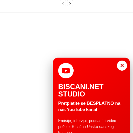
×
BISCANI.NET
STUDIO
Pretplatite se BESPLATNO na
naš YouTube kanal
Emisije, intervjui, podcasti i video
priče iz Bihaća i Unsko-sanskog
kantona.