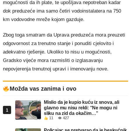
mogućnosti da ih plate, te upošljava nepotreban kadar
dok preduzeće ima samo četiri vodoinstalatera na 750
km vodovodne mreže kojom gazduje.
Zbog toga smatram da Uprava preduzeća mora preuzeti
odgovornost za trenutno stanje i ponuditi cjelovito i
adekvatno rješenje. Ukoliko to nisu u mogućnosti,
Gradsko vijeće mora razmisliti o izglasavanju
nepovjerenja trenutnoj upravi i imenovanju nove.
Možda vas zanima i ovo
Mislio da je kupio kuću iz snova, ali
glavno mu nisu rekli: “Ne mogu ni
1
sliku na zid da okačim…”
11
👁 427
Policajac se pretvarao da je beskućnik