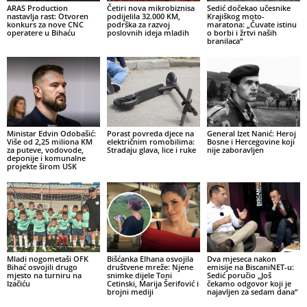
ARAS Production
Četiri nova mikrobiznisa
Sedić dočekao učesnike
nastavlja rast: Otvoren
podijelila 32.000 KM,
Krajiškog moto-
konkurs za nove CNC
podrška za razvoj
maratona: „Čuvate istinu
operatere u Bihaću
poslovnih ideja mladih
o borbi i žrtvi naših
branilaca“
Ministar Edvin Odobašić:
Porast povreda djece na
General Izet Nanić: Heroj
Više od 2,25 miliona KM
električnim romobilima:
Bosne i Hercegovine koji
za puteve, vodovode,
Stradaju glava, lice i ruke
nije zaboravljen
deponije i komunalne
projekte širom USK
Mladi nogometaši OFK
Bišćanka Elhana osvojila
Dva mjeseca nakon
Bihać osvojili drugo
društvene mreže: Njene
emisije na BiscaniNET-u:
mjesto na turniru na
snimke dijele Toni
Sedić poručio „Još
Izačiću
Cetinski, Marija Šerifović i
čekamo odgovor koji je
brojni mediji
najavljen za sedam dana“