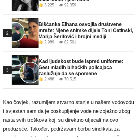
3.225 👁 92.359
Bišćanka Elhana osvojila društvene
mreže: Njene snimke dijele Toni Cetinski,
2
Marija Šerifović i brojni mediji
2.989 👁 82.501
Kad ljudskost bude ispred uniforme:
Gest mladih bihaćkih policajaca
3
zaslužuje da se spomene
2.488 👁 70.515
Kao čovjek, razumijem stvarno stanje u našem vodovodu
i svjestan sam da je poskupljenje vode neizbježno zbog
rasta svih troškova koji su direktno utjecali na ovo
preduzeće. Također, podržavam borbu sindikata za