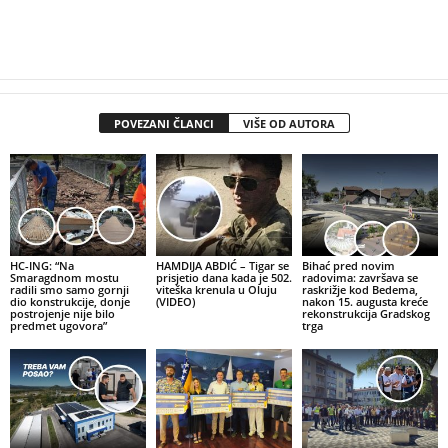
POVEZANI ČLANCI
VIŠE OD AUTORA
HC-ING: “Na
HAMDIJA ABDIĆ – Tigar se
Bihać pred novim
Smaragdnom mostu
prisjetio dana kada je 502.
radovima: završava se
radili smo samo gornji
viteška krenula u Oluju
raskrižje kod Bedema,
dio konstrukcije, donje
(VIDEO)
nakon 15. augusta kreće
postrojenje nije bilo
rekonstrukcija Gradskog
predmet ugovora”
trga