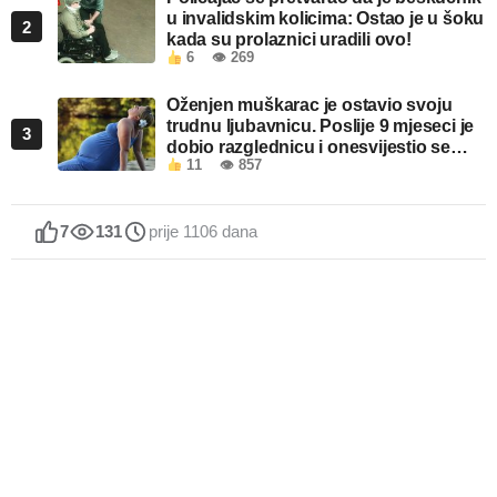
u invalidskim kolicima: Ostao je u šoku
2
kada su prolaznici uradili ovo!
6
👁 269
Oženjen muškarac je ostavio svoju
trudnu ljubavnicu. Poslije 9 mjeseci je
3
dobio razglednicu i onesvijestio se
11
👁 857
kada je pročitao šta piše!
7
131
prije 1106 dana