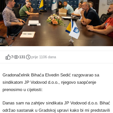
7
131
prije 1106 dana
Gradonačelnik Bihaća Elvedin Sedić razgovarao sa
sindikatom JP Vodovod d.o.o., njegovo saopćenje
prenosimo u cijelosti:
Danas sam na zahtjev sindikata JP Vodovod d.o.o. Bihać
održao sastanak u Gradskoj upravi kako bi mi predstavili