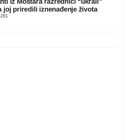
ti iz Mostara razrednici “ukrali”
 joj priredili iznenađenje života
 281