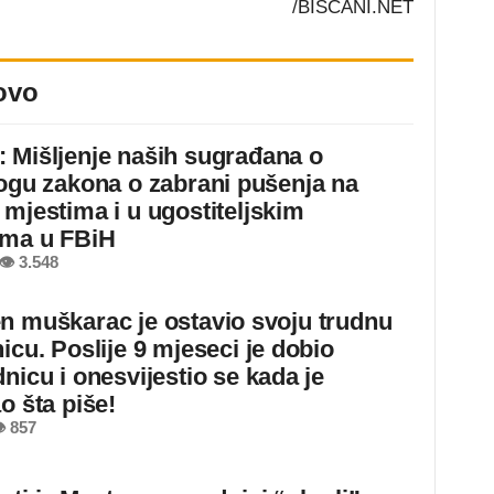
/BISCANI.NET
ovo
 Mišljenje naših sugrađana o
logu zakona o zabrani pušenja na
 mjestima i u ugostiteljskim
ima u FBiH
👁 3.548
n muškarac je ostavio svoju trudnu
icu. Poslije 9 mjeseci je dobio
nicu i onesvijestio se kada je
o šta piše!
 857