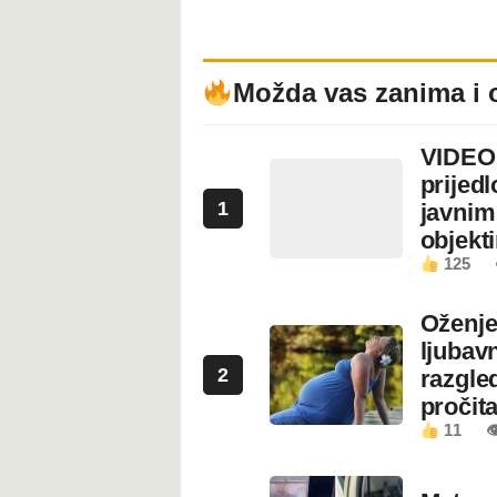
Možda vas zanima i 
VIDEO:
prijed
1
javnim
objekt
125
Oženje
ljubavn
2
razgled
pročita
11
