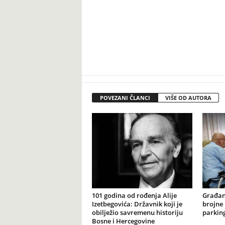
POVEZANI ČLANCI
VIŠE OD AUTORA
101 godina od rođenja Alije
Građan
Izetbegovića: Državnik koji je
brojne 
obilježio savremenu historiju
parking
Bosne i Hercegovine