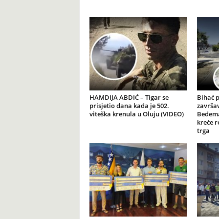
HAMDIJA ABDIĆ – Tigar se
Bihać 
prisjetio dana kada je 502.
završav
viteška krenula u Oluju (VIDEO)
Bedema
kreće r
trga