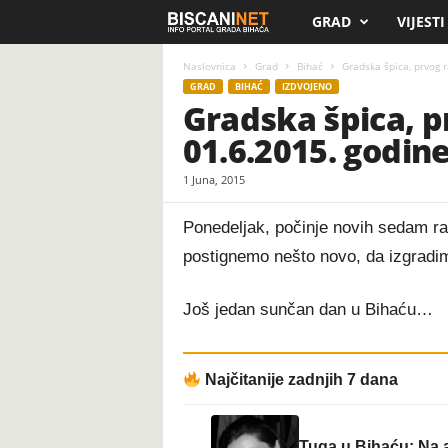
GRAD
VIJESTI
B
i
Naslovnica
Grad
Bihać
Gradska špica, prvog 
GRAD
BIHAĆ
IZDVOJENO
Gradska špica, p
s
01.6.2015. godin
c
1 Juna, 2015
a
Ponedeljak, počinje novih sedam ra
n
postignemo nešto novo, da izgradim
i
Još jedan sunčan dan u Bihaću…
.
n
Najčitanije zadnjih 7 dana
e
Tuga u Bihaću: Na a