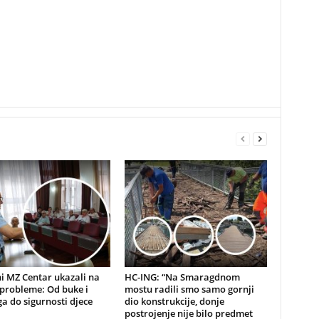
i MZ Centar ukazali na
HC-ING: “Na Smaragdnom
probleme: Od buke i
mostu radili smo samo gornji
a do sigurnosti djece
dio konstrukcije, donje
postrojenje nije bilo predmet