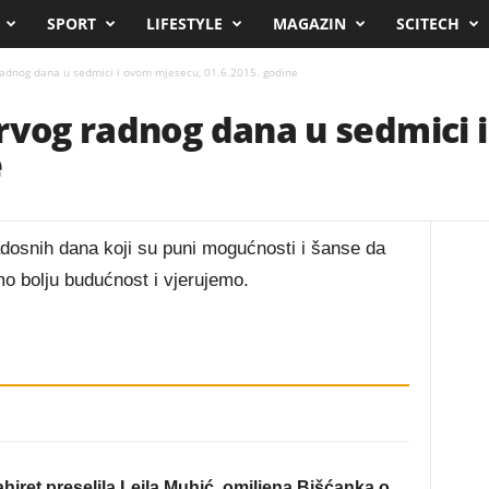
SPORT
LIFESTYLE
MAGAZIN
SCITECH
radnog dana u sedmici i ovom mjesecu, 01.6.2015. godine
rvog radnog dana u sedmici 
e
dosnih dana koji su puni mogućnosti i šanse da
o bolju budućnost i vjerujemo.
hiret preselila Lejla Muhić, omiljena Bišćanka o