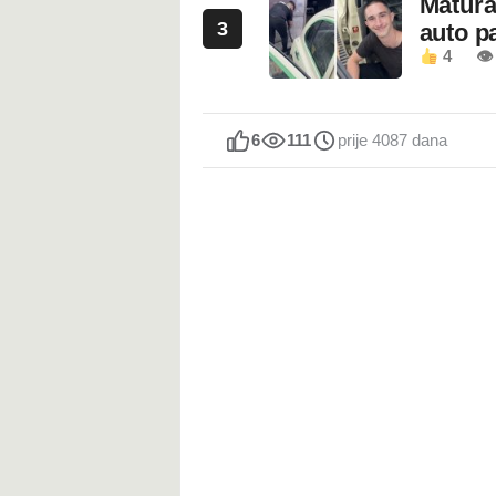
Maturan
3
auto pa
4
👁
6
111
prije 4087 dana