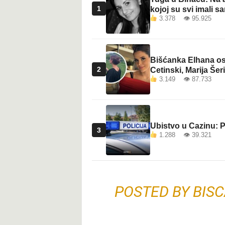
t
1
kojoj su svi imali sa
3.378 👁 95.925
Bišćanka Elhana osv
2
Cetinski, Marija Šeri
3.149 👁 87.733
Ubistvo u Cazinu: P
3
1.288 👁 39.321
POSTED BY
BISC