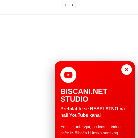
×
BISCANI.NET
STUDIO
Pretplatite se BESPLATNO na
naš YouTube kanal
Emisije, intervjui, podcasti i video
priče iz Bihaća i Unsko-sanskog