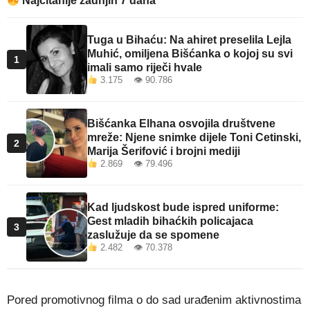
Najčitanije zadnjih 7 dana
Tuga u Bihaću: Na ahiret preselila Lejla
Muhić, omiljena Bišćanka o kojoj su svi
1
imali samo riječi hvale
3.175 👁 90.786
Bišćanka Elhana osvojila društvene
mreže: Njene snimke dijele Toni Cetinski,
2
Marija Šerifović i brojni mediji
2.869 👁 79.496
Kad ljudskost bude ispred uniforme:
Gest mladih bihaćkih policajaca
3
zaslužuje da se spomene
2.482 👁 70.378
Pored promotivnog filma o do sad urađenim aktivnostima