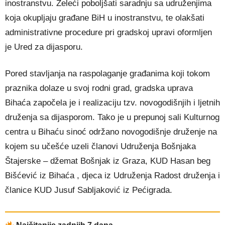
inostranstvu. Želeći poboljšati saradnju sa udruženjima
koja okupljaju građane BiH u inostranstvu, te olakšati
administrativne procedure pri gradskoj upravi oformljen
je Ured za dijasporu.
Pored stavljanja na raspolaganje građanima koji tokom
praznika dolaze u svoj rodni grad, gradska uprava
Bihaća započela je i realizaciju tzv. novogodišnjih i ljetnih
druženja sa dijasporom. Tako je u prepunoj sali Kulturnog
centra u Bihaću sinoć održano novogodišnje druženje na
kojem su učešće uzeli članovi Udruženja Bošnjaka
Štajerske – džemat Bošnjak iz Graza, KUD Hasan beg
Bišćević iz Bihaća , djeca iz Udruženja Radost druženja i
članice KUD Jusuf Sabljaković iz Pećigrada.