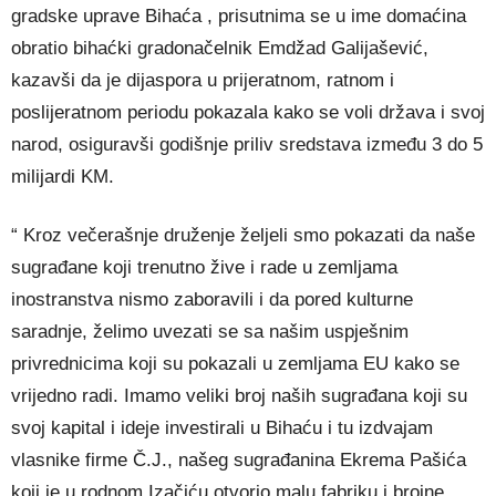
gradske uprave Bihaća , prisutnima se u ime domaćina
obratio bihaćki gradonačelnik Emdžad Galijašević,
kazavši da je dijaspora u prijeratnom, ratnom i
poslijeratnom periodu pokazala kako se voli država i svoj
narod, osiguravši godišnje priliv sredstava između 3 do 5
milijardi KM.
“ Kroz večerašnje druženje željeli smo pokazati da naše
sugrađane koji trenutno žive i rade u zemljama
inostranstva nismo zaboravili i da pored kulturne
saradnje, želimo uvezati se sa našim uspješnim
privrednicima koji su pokazali u zemljama EU kako se
vrijedno radi. Imamo veliki broj naših sugrađana koji su
svoj kapital i ideje investirali u Bihaću i tu izdvajam
vlasnike firme Č.J., našeg sugrađanina Ekrema Pašića
koji je u rodnom Izačiću otvorio malu fabriku i brojne