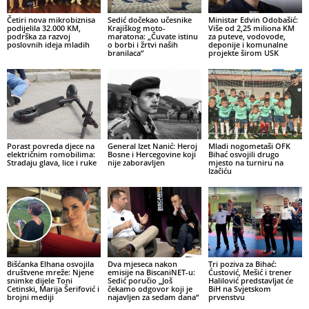
Četiri nova mikrobiznisa
Sedić dočekao učesnike
Ministar Edvin Odobašić:
podijelila 32.000 KM,
Krajiškog moto-
Više od 2,25 miliona KM
podrška za razvoj
maratona: „Čuvate istinu
za puteve, vodovode,
poslovnih ideja mladih
o borbi i žrtvi naših
deponije i komunalne
branilaca“
projekte širom USK
Porast povreda djece na
General Izet Nanić: Heroj
Mladi nogometaši OFK
električnim romobilima:
Bosne i Hercegovine koji
Bihać osvojili drugo
Stradaju glava, lice i ruke
nije zaboravljen
mjesto na turniru na
Izačiću
Bišćanka Elhana osvojila
Dva mjeseca nakon
Tri poziva za Bihać:
društvene mreže: Njene
emisije na BiscaniNET-u:
Ćustović, Mešić i trener
snimke dijele Toni
Sedić poručio „Još
Halilović predstavljat će
Cetinski, Marija Šerifović i
čekamo odgovor koji je
BiH na Svjetskom
brojni mediji
najavljen za sedam dana“
prvenstvu