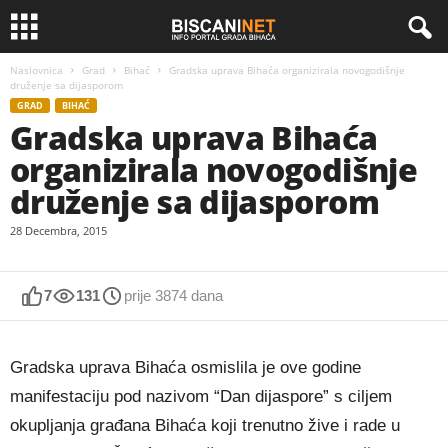
Naslovnica
Grad
Bihać
Gradska uprava Bihaća organizirala novogodišnje
druženje sa dijasporom
GRAD
BIHAĆ
Gradska uprava Bihaća
organizirala novogodišnje
druženje sa dijasporom
28 Decembra, 2015
7
131
prije 3874 dana
Gradska uprava Bihaća osmislila je ove godine
manifestaciju pod nazivom “Dan dijaspore” s ciljem
okupljanja građana Bihaća koji trenutno žive i rade u