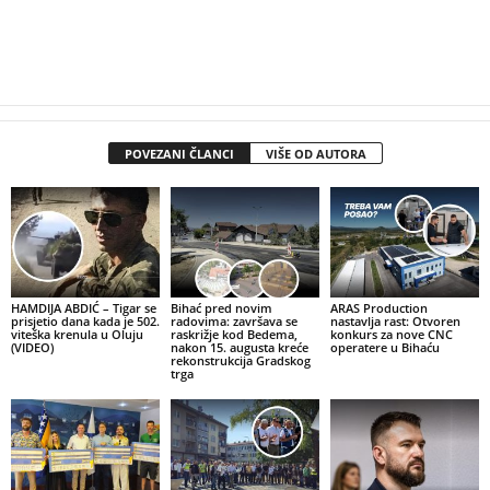
POVEZANI ČLANCI
VIŠE OD AUTORA
HAMDIJA ABDIĆ – Tigar se
Bihać pred novim
ARAS Production
prisjetio dana kada je 502.
radovima: završava se
nastavlja rast: Otvoren
viteška krenula u Oluju
raskrižje kod Bedema,
konkurs za nove CNC
(VIDEO)
nakon 15. augusta kreće
operatere u Bihaću
rekonstrukcija Gradskog
trga