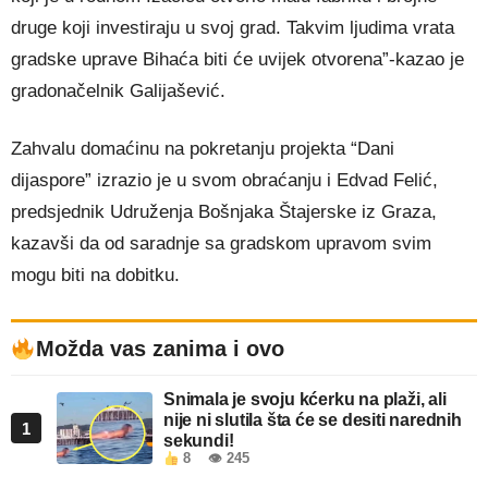
druge koji investiraju u svoj grad. Takvim ljudima vrata
gradske uprave Bihaća biti će uvijek otvorena”-kazao je
gradonačelnik Galijašević.
Zahvalu domaćinu na pokretanju projekta “Dani
dijaspore” izrazio je u svom obraćanju i Edvad Felić,
predsjednik Udruženja Bošnjaka Štajerske iz Graza,
kazavši da od saradnje sa gradskom upravom svim
mogu biti na dobitku.
Možda vas zanima i ovo
Snimala je svoju kćerku na plaži, ali
nije ni slutila šta će se desiti narednih
1
sekundi!
8
👁 245