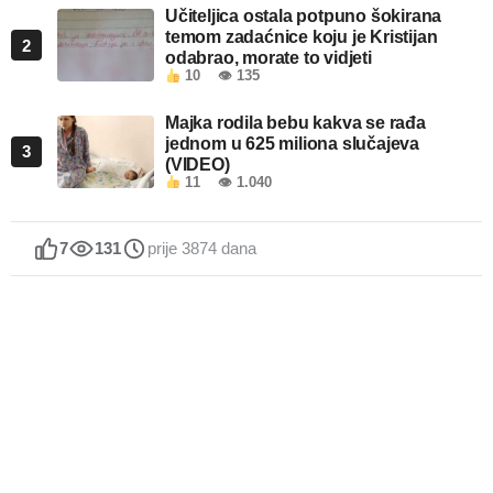
Učiteljica ostala potpuno šokirana
temom zadaćnice koju je Kristijan
2
odabrao, morate to vidjeti
10
👁 135
Majka rodila bebu kakva se rađa
jednom u 625 miliona slučajeva
3
(VIDEO)
11
👁 1.040
7
131
prije 3874 dana