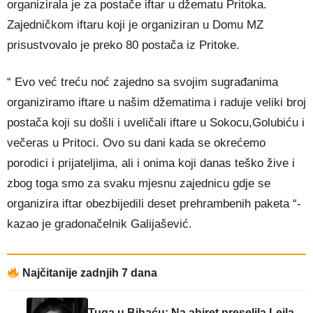
organizirala je za postače iftar u džematu Pritoka.
Zajedničkom iftaru koji je organiziran u Domu MZ
prisustvovalo je preko 80 postača iz Pritoke.
“ Evo već treću noć zajedno sa svojim sugrađanima
organiziramo iftare u našim džematima i raduje veliki broj
postača koji su došli i uveličali iftare u Sokocu,Golubiću i
večeras u Pritoci. Ovo su dani kada se okrećemo
porodici i prijateljima, ali i onima koji danas teško žive i
zbog toga smo za svaku mjesnu zajednicu gdje se
organizira iftar obezbijedili deset prehrambenih paketa “-
kazao je gradonačelnik Galijašević.
Najčitanije zadnjih 7 dana
Tuga u Bihaću: Na ahiret preselila Lejla