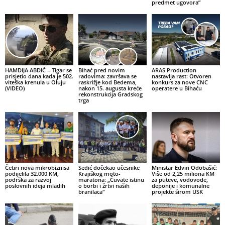
predmet ugovora”
HAMDIJA ABDIĆ – Tigar se
Bihać pred novim
ARAS Production
prisjetio dana kada je 502.
radovima: završava se
nastavlja rast: Otvoren
viteška krenula u Oluju
raskrižje kod Bedema,
konkurs za nove CNC
(VIDEO)
nakon 15. augusta kreće
operatere u Bihaću
rekonstrukcija Gradskog
trga
Četiri nova mikrobiznisa
Sedić dočekao učesnike
Ministar Edvin Odobašić:
podijelila 32.000 KM,
Krajiškog moto-
Više od 2,25 miliona KM
podrška za razvoj
maratona: „Čuvate istinu
za puteve, vodovode,
poslovnih ideja mladih
o borbi i žrtvi naših
deponije i komunalne
branilaca“
projekte širom USK