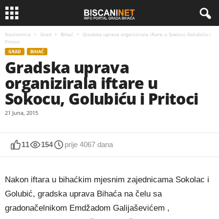
Naslovnica
Grad
Bihać
Gradska uprava organizirala iftare u Sokocu, Golubiću i
Pritoci
GRAD
BIHAĆ
Gradska uprava
organizirala iftare u
Sokocu, Golubiću i Pritoci
21 Juna, 2015
11
154
prije 4067 dana
Nakon iftara u bihaćkim mjesnim zajednicama Sokolac i
Golubić, gradska uprava Bihaća na čelu sa
gradonačelnikom Emdžadom Galijaševićem ,