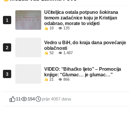
Učiteljica ostala potpuno šokirana
temom zadaćnice koju je Kristijan
1
odabrao, morate to vidjeti
10
👁 135
Vedro u BiH, do kraja dana povećanje
2
oblačnosti
52
👁 1.407
VIDEO: “Bihaćko ljeto” – Promocija
3
knjige: “Glumac… je glumac…”
21
👁 866
11
154
prije 4067 dana