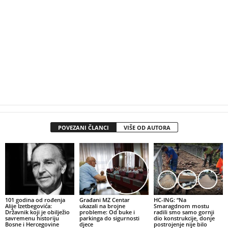
POVEZANI ČLANCI
VIŠE OD AUTORA
101 godina od rođenja
Građani MZ Centar
HC-ING: “Na
Alije Izetbegovića:
ukazali na brojne
Smaragdnom mostu
Državnik koji je obilježio
probleme: Od buke i
radili smo samo gornji
savremenu historiju
parkinga do sigurnosti
dio konstrukcije, donje
Bosne i Hercegovine
djece
postrojenje nije bilo