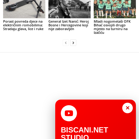
Porast povreda djece na
General Izet Nanić: Heroj
Mladi nogometaši OFK
električnim romobilima:
Bosne i Hercegovine koji
Bihać osvojili drugo
Stradaju glava, lice i ruke
nije zaboravljen
mjesto na turniru na
Izačiću
×
BISCANI.NET
STUDIO