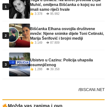
Muhić, omiljena Bišćanka o kojoj su svi
1
imali samo riječi hvale
3.378 👁 95.992
Bišćanka Elhana osvojila društvene
mreže: Njene snimke dijele Toni Cetinski,
2
Marija Šerifović i brojni mediji
3.149 👁 87.809
Ubistvo u Cazinu: Policija uhapsila
3
osumnjičenog
1.288 👁 39.358
/BISCANI.NET
Možda vas zanima i ovo