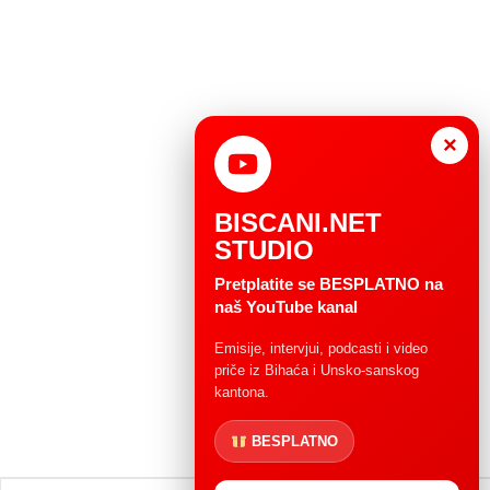
×
BISCANI.NET
STUDIO
Pretplatite se BESPLATNO na
naš YouTube kanal
Emisije, intervjui, podcasti i video
priče iz Bihaća i Unsko-sanskog
kantona.
BESPLATNO