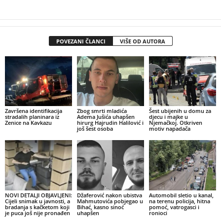
POVEZANI ČLANCI
VIŠE OD AUTORA
Završena identifikacija
Zbog smrti mladića
Šest ubijenih u domu za
stradalih planinara iz
Adema Jušića uhapšen
djecu i majke u
Zenice na Kavkazu
hirurg Hajrudin Halilović i
Njemačkoj. Otkriven
još šest osoba
motiv napadača
NOVI DETALJI OBJAVLJENI:
Džaferović nakon ubistva
Automobil sletio u kanal,
Cijeli snimak u javnosti, a
Mahmutovića pobjegao u
na terenu policija, hitna
bradanja s kačketom koji
Bihać, kasno sinoć
pomoć, vatrogasci i
je puca još nije pronađen
uhapšen
ronioci