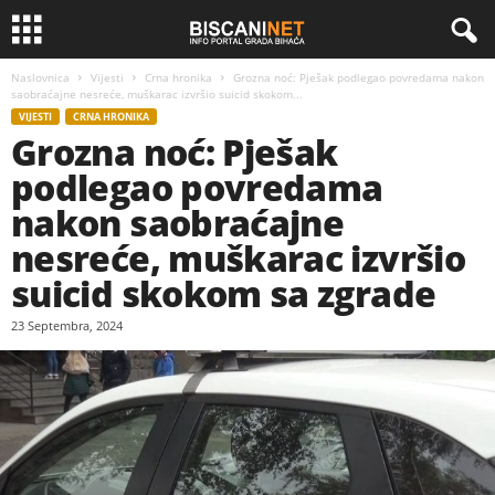
Naslovnica
Vijesti
Crna hronika
Grozna noć: Pješak podlegao povredama nakon
saobraćajne nesreće, muškarac izvršio suicid skokom...
VIJESTI
CRNA HRONIKA
Grozna noć: Pješak
podlegao povredama
nakon saobraćajne
nesreće, muškarac izvršio
suicid skokom sa zgrade
23 Septembra, 2024