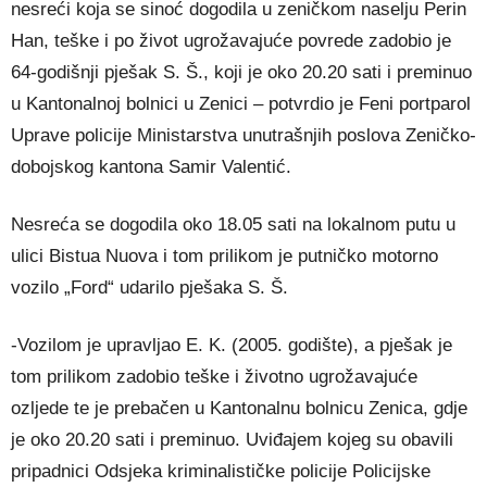
nesreći koja se sinoć dogodila u zeničkom naselju Perin
Han, teške i po život ugrožavajuće povrede zadobio je
64-godišnji pješak S. Š., koji je oko 20.20 sati i preminuo
u Kantonalnoj bolnici u Zenici – potvrdio je Feni portparol
Uprave policije Ministarstva unutrašnjih poslova Zeničko-
dobojskog kantona Samir Valentić.
Nesreća se dogodila oko 18.05 sati na lokalnom putu u
ulici Bistua Nuova i tom prilikom je putničko motorno
vozilo „Ford“ udarilo pješaka S. Š.
-Vozilom je upravljao E. K. (2005. godište), a pješak je
tom prilikom zadobio teške i životno ugrožavajuće
ozljede te je prebačen u Kantonalnu bolnicu Zenica, gdje
je oko 20.20 sati i preminuo. Uviđajem kojeg su obavili
pripadnici Odsjeka kriminalističke policije Policijske