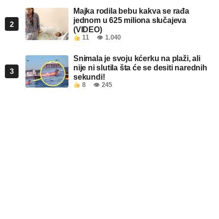
Majka rodila bebu kakva se rađa
jednom u 625 miliona slučajeva
2
(VIDEO)
11
👁 1.040
Snimala je svoju kćerku na plaži, ali
nije ni slutila šta će se desiti narednih
3
sekundi!
8
👁 245