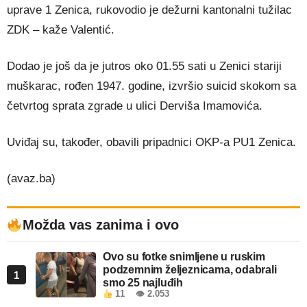
uprave 1 Zenica, rukovodio je dežurni kantonalni tužilac
ZDK – kaže Valentić.
Dodao je još da je jutros oko 01.55 sati u Zenici stariji
muškarac, rođen 1947. godine, izvršio suicid skokom sa
četvrtog sprata zgrade u ulici Derviša Imamovića.
Uviđaj su, također, obavili pripadnici OKP-a PU1 Zenica.
(avaz.ba)
Možda vas zanima i ovo
Ovo su fotke snimljene u ruskim
podzemnim željeznicama, odabrali
1
smo 25 najluđih
11
👁 2.053