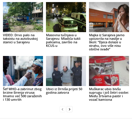
VIDEO: Drvo palo na
Masovna tučnjava u
Majka iz Sarajeva javno
taksistu na autobuskoj
Sarajevu: Mladića tukli
upozorila na nasilje u
stanici u Sarajevu
palicama, završio na
školi: “Djeca dolaze u
KCUS-u
strahu, ovo više nisu
obične svađe”
Šef WHO-a zabrinut zbog
Ubici iz Drniša prijeti 50
Muškarac ubio bivšu
brzine širenja virusa:
godina zatvora
suprugu i još četiri osobe:
Imamo već 500 zaraženih
Među žrtvama pastir i
i 130 umrlih
vozač kamiona