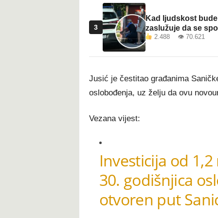
Kad ljudskost bude 
3
zaslužuje da se sp
2.488 👁 70.621
Jusić je čestitao građanima Saničke
oslobođenja, uz želju da ovu novour
Vezana vijest:
Investicija od 1,
30. godišnjica os
otvoren put Sanic