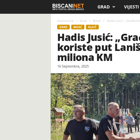
GRAD
VIJESTI
B
i
Naslovnica
Grad
Bihać
Hadis Jusić: „Građanim
GRAD
BIHAĆ
KLJUČ
Hadis Jusić: „Gr
s
koriste put Laniš
c
miliona KM
a
16 Septembra, 2025
n
i
.
n
e