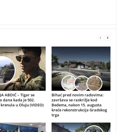
A ABDIĆ – Tigar se
Bihać pred novim radovima:
io dana kada je 502.
završava se raskrižje kod
 krenula u Oluju (VIDEO)
Bedema, nakon 15. augusta
kreće rekonstrukcija Gradskog
trga