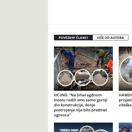
POVEZANI ČLANCI
VIŠE OD AUTORA
HC-ING: “Na Smaragdnom
HAMDIJ
mostu radili smo samo gornji
prisjet
dio konstrukcije, donje
viteška
postrojenje nije bilo predmet
ugovora”