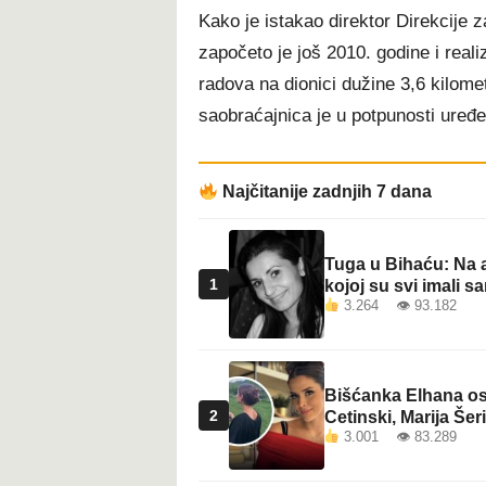
Kako je istakao direktor Direkcije 
započeto je još 2010. godine i real
radova na dionici dužine 3,6 kilomet
saobraćajnica je u potpunosti uređe
Najčitanije zadnjih 7 dana
Tuga u Bihaću: Na a
1
kojoj su svi imali sa
3.264 👁 93.182
Bišćanka Elhana osv
2
Cetinski, Marija Šeri
3.001 👁 83.289