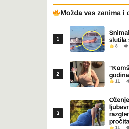
Možda vas zanima i 
Snimala
1
slutila
8
👁
“Komši
2
godin
11

Oženje
ljubavn
3
razgled
pročita
11
