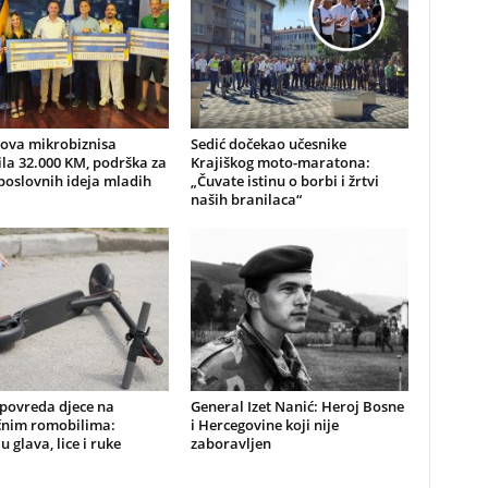
nova mikrobiznisa
Sedić dočekao učesnike
ila 32.000 KM, podrška za
Krajiškog moto-maratona:
poslovnih ideja mladih
„Čuvate istinu o borbi i žrtvi
naših branilaca“
 povreda djece na
General Izet Nanić: Heroj Bosne
ičnim romobilima:
i Hercegovine koji nije
u glava, lice i ruke
zaboravljen