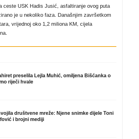
za ceste USK Hadis Jusić, asfaltiranje ovog puta
izirano je u nekoliko faza. Današnjim završetkom
ara, vrijednoj oko 1,2 miliona KM, cijela
na.
hiret preselila Lejla Muhić, omiljena Bišćanka o
mo riječi hvale
ojila društvene mreže: Njene snimke dijele Toni
fović i brojni mediji