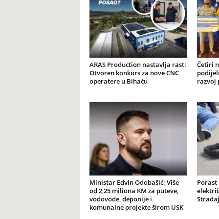
ARAS Production nastavlja rast:
Četiri 
Otvoren konkurs za nove CNC
podijel
operatere u Bihaću
razvoj 
Ministar Edvin Odobašić: Više
Porast
od 2,25 miliona KM za puteve,
elektr
vodovode, deponije i
Stradaj
komunalne projekte širom USK