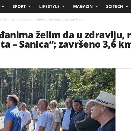
SPORT
LIFESTYLE
MAGAZIN
SCITECH
a želim da u zdravlju, rahatluku, miru koriste put Laništa...
ađanima želim da u zdravlju, 
ta – Sanica“; završeno 3,6 km