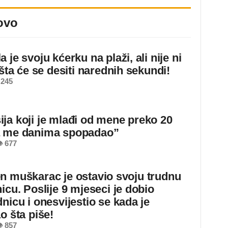
ovo
 je svoju kćerku na plaži, ali nije ni
 šta će se desiti narednih sekundi!
 245
ja koji je mlađi od mene preko 20
a me danima spopadao”
 677
n muškarac je ostavio svoju trudnu
icu. Poslije 9 mjeseci je dobio
nicu i onesvijestio se kada je
o šta piše!
 857