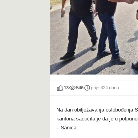
t
13
546
prije 324 dana
Na dan obilježavanja oslobođenja S
kantona saopćila je da je u potpuno
– Sanica.