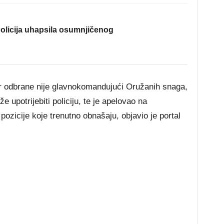
olicija uhapsila osumnjičenog
ar odbrane nije glavnokomandujući Oružanih snaga,
e upotrijebiti policiju, te je apelovao na
ozicije koje trenutno obnašaju, objavio je portal