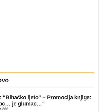
ovo
 “Bihaćko ljeto” – Promocija knjige:
ac… je glumac…”
 866