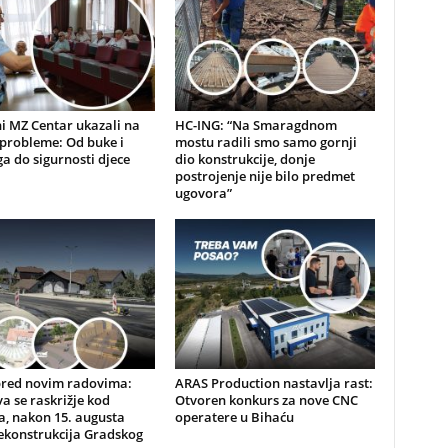
i MZ Centar ukazali na
HC-ING: “Na Smaragdnom
probleme: Od buke i
mostu radili smo samo gornji
a do sigurnosti djece
dio konstrukcije, donje
postrojenje nije bilo predmet
ugovora”
pred novim radovima:
ARAS Production nastavlja rast:
a se raskrižje kod
Otvoren konkurs za nove CNC
, nakon 15. augusta
operatere u Bihaću
ekonstrukcija Gradskog