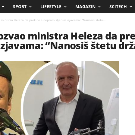
SPORT
LIFESTYLE
MAGAZIN
SCITECH
ministra Heleza da prekine s nepromišljenim izjavama: “Nanosiš štetu...
zvao ministra Heleza da pre
zjavama: “Nanosiš štetu drž