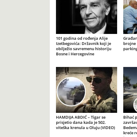
101 godina od rođenja Alije
Građan
Izetbegovića: Državnik koji je
brojne 
obilježio savremenu historiju
parking
Bosne i Hercegovine
HAMDIJA ABDIĆ – Tigar se
Bihać 
prisjetio dana kada je 502.
završav
viteška krenula u Oluju (VIDEO)
Bedema
kreće r