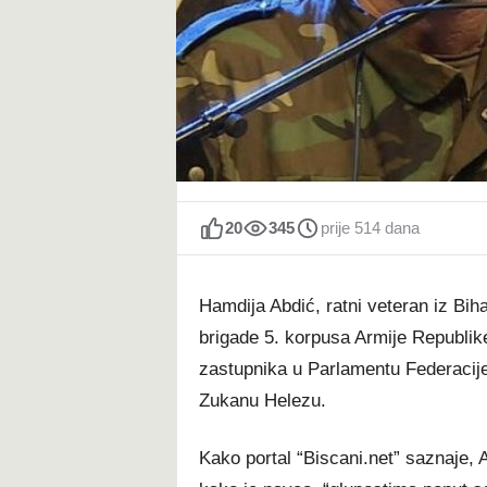
t
20
345
prije 514 dana
Hamdija Abdić, ratni veteran iz Bih
brigade 5. korpusa Armije Republik
zastupnika u Parlamentu Federacije 
Zukanu Helezu.
Kako portal “Biscani.net” saznaje, 