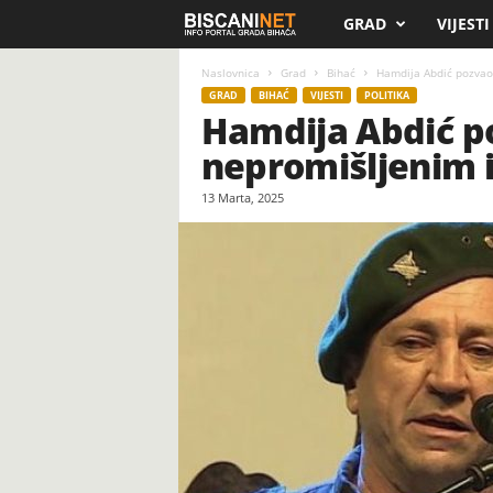
GRAD
VIJESTI
B
i
Naslovnica
Grad
Bihać
Hamdija Abdić pozvao 
GRAD
BIHAĆ
VIJESTI
POLITIKA
Hamdija Abdić po
s
nepromišljenim i
c
13 Marta, 2025
a
n
i
.
n
e