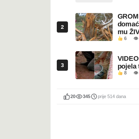
GROM U
domaći
2
mu ŽI
6
👁
VIDEO:
3
pojela 
8
👁 
20
345
prije 514 dana