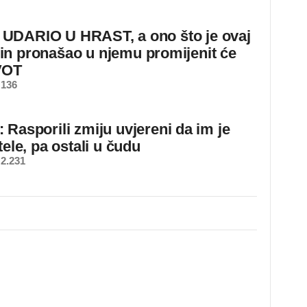
DARIO U HRAST, a ono što je ovaj
n pronašao u njemu promijenit će
VOT
 136
 Rasporili zmiju uvjereni da im je
tele, pa ostali u čudu
2.231