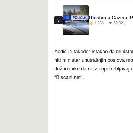
Ubistvo u Cazinu: P
3
1.288 👁 39.321
Abdić je također istakao da minist
niti ministar unutrašnjih poslova mož
dužnosnike da ne zloupotrebljavaju p
“Biscani.net”.