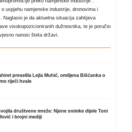
amopromocije preko namjenske industrije”.
 o uspjehu namjenske industrije, dronovima i
 Naglasio je da aktuelna situacija zahtijeva
ave visokopozicioniranih dužnosnika, te je poručio
jesno nanosi šteta državi.
hiret preselila Lejla Muhić, omiljena Bišćanka o
mo riječi hvale
ojila društvene mreže: Njene snimke dijele Toni
fović i brojni mediji