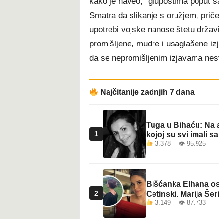
kako je naveo, “glupostima poput s
Smatra da slikanje s oružjem, priče
upotrebi vojske nanose štetu državi.
promišljene, mudre i usaglašene izj
da se nepromišljenim izjavama nesv
Najčitanije zadnjih 7 dana
Tuga u Bihaću: Na a
1
kojoj su svi imali sa
3.378 👁 95.925
Bišćanka Elhana osv
2
Cetinski, Marija Šeri
3.149 👁 87.733