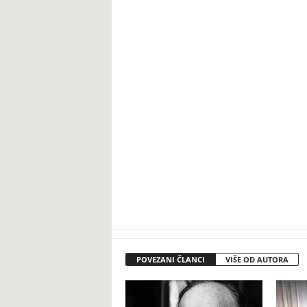
POVEZANI ČLANCI
VIŠE OD AUTORA