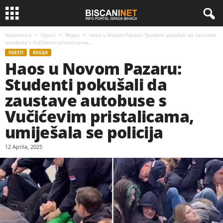
Naslovnica
Vijesti
Regija
Haos u Novom Pazaru: Studenti pokušali da zaustave
autobuse s Vučićevim pristalicama,...
VIJESTI
REGIJA
Haos u Novom Pazaru:
Studenti pokušali da
zaustave autobuse s
Vučićevim pristalicama,
umiješala se policija
12 Aprila, 2025