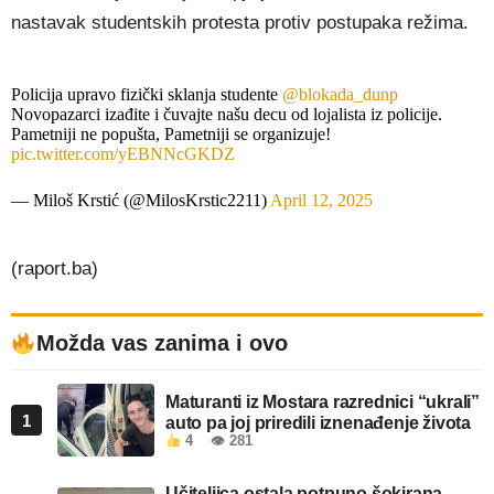
nastavak studentskih protesta protiv postupaka režima.
Policija upravo fizički sklanja studente
@blokada_dunp
Novopazarci izađite i čuvajte našu decu od lojalista iz policije.
Pametniji ne popušta, Pametniji se organizuje!
pic.twitter.com/yEBNNcGKDZ
— Miloš Krstić (@MilosKrstic2211)
April 12, 2025
(raport.ba)
Možda vas zanima i ovo
Maturanti iz Mostara razrednici “ukrali”
1
auto pa joj priredili iznenađenje života
4
👁 281
Učiteljica ostala potpuno šokirana