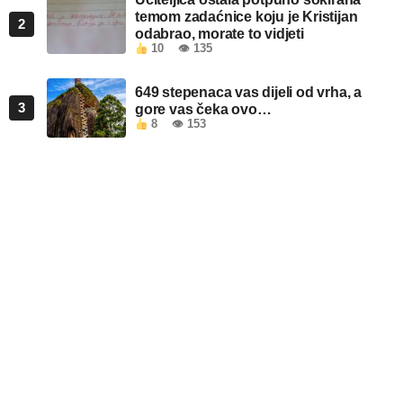
temom zadaćnice koju je Kristijan
2
odabrao, morate to vidjeti
10
👁 135
649 stepenaca vas dijeli od vrha, a
3
gore vas čeka ovo…
8
👁 153