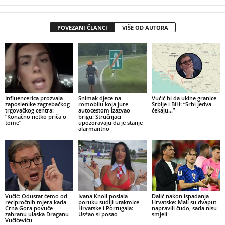
POVEZANI ČLANCI
VIŠE OD AUTORA
Influencerica prozvala
Snimak djece na
Vučić bi da ukine granice
zaposlenike zagrebačkog
romobilu koja jure
Srbije i BiH: “Srbi jedva
trgovačkog centra:
autocestom izazvao
čekaju…”
“Konačno netko priča o
brigu: Stručnjaci
tome”
upozoravaju da je stanje
alarmantno
Vučić: Odustat ćemo od
Ivana Knoll poslala
Dalić nakon ispadanja
recipročnih mjera kada
poruku sudiji utakmice
Hrvatske: Mali su dvaput
Crna Gora povuče
Hrvatske i Portugala:
napravili čudo, sada nisu
zabranu ulaska Draganu
Us*ao si posao
smjeli
Vučićeviću