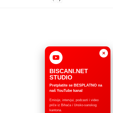
×
BISCANI.NET
STUDIO
Pretplatite se BESPLATNO na
naš YouTube kanal
Emisije, intervjui, podcasti i video
priče iz Bihaća i Unsko-sanskog
kantona.