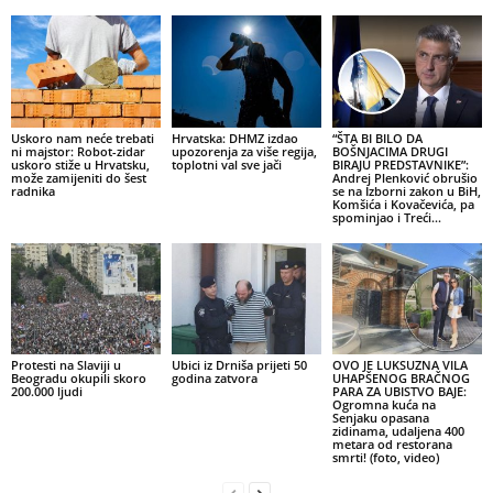
Uskoro nam neće trebati
Hrvatska: DHMZ izdao
“ŠTA BI BILO DA
ni majstor: Robot-zidar
upozorenja za više regija,
BOŠNJACIMA DRUGI
uskoro stiže u Hrvatsku,
toplotni val sve jači
BIRAJU PREDSTAVNIKE”:
može zamijeniti do šest
Andrej Plenković obrušio
radnika
se na Izborni zakon u BiH,
Komšića i Kovačevića, pa
spominjao i Treći...
Protesti na Slaviji u
Ubici iz Drniša prijeti 50
OVO JE LUKSUZNA VILA
Beogradu okupili skoro
godina zatvora
UHAPŠENOG BRAČNOG
200.000 ljudi
PARA ZA UBISTVO BAJE:
Ogromna kuća na
Senjaku opasana
zidinama, udaljena 400
metara od restorana
smrti! (foto, video)