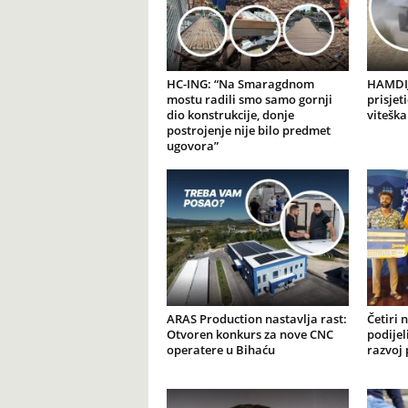
HC-ING: “Na Smaragdnom
HAMDIJ
mostu radili smo samo gornji
prisjet
dio konstrukcije, donje
viteška
postrojenje nije bilo predmet
ugovora”
ARAS Production nastavlja rast:
Četiri 
Otvoren konkurs za nove CNC
podijel
operatere u Bihaću
razvoj 