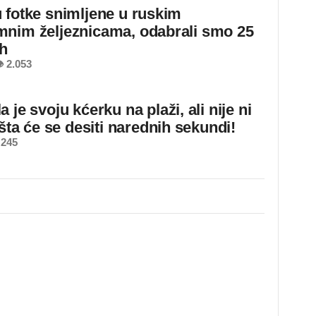
 fotke snimljene u ruskim
nim željeznicama, odabrali smo 25
ih
 2.053
 je svoju kćerku na plaži, ali nije ni
 šta će se desiti narednih sekundi!
 245