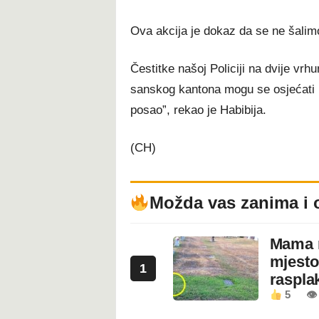
Ova akcija je dokaz da se ne šalim
Čestitke našoj Policiji na dvije v
sanskog kantona mogu se osjećati be
posao”, rekao je Habibija.
(CH)
Možda vas zanima i 
Mama n
mjesto
1
rasplak
5
👁