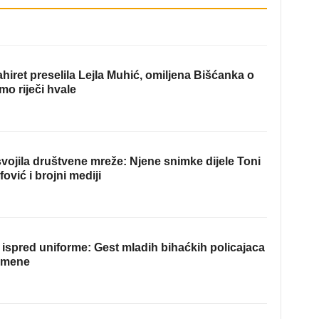
hiret preselila Lejla Muhić, omiljena Bišćanka o
mo riječi hvale
ojila društvene mreže: Njene snimke dijele Toni
fović i brojni mediji
ispred uniforme: Gest mladih bihaćkih policajaca
omene