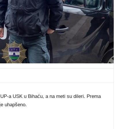
 MUP-a USK u Bihaću, a na meti su dileri. Prema
 je uhapšeno.