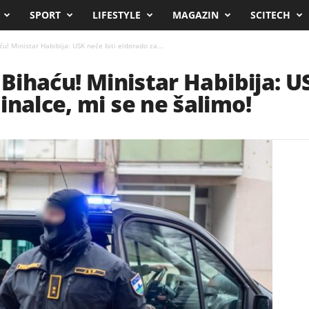
SPORT
LIFESTYLE
MAGAZIN
SCITECH
ću! Ministar Habibija: USK neće biti eldorado za...
 Bihaću! Ministar Habibija: U
inalce, mi se ne šalimo!