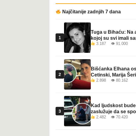
Najčitanije zadnjih 7 dana
Tuga u Bihaću: Na a
1
kojoj su svi imali sa
3.187 👁 91.000
Bišćanka Elhana osv
2
Cetinski, Marija Šeri
2.898 👁 80.162
Kad ljudskost bude 
3
zaslužuje da se sp
2.482 👁 70.420