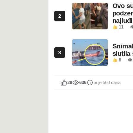
Ovo su
podzem
2
najluđ
11

Snimala
3
slutila
8
👁
29
636
prije 560 dana