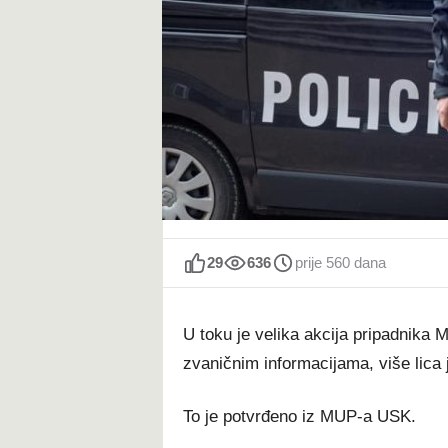
t
29
636
prije 560 dana
U toku je velika akcija pripadnika
zvaničnim informacijama, više lica
To je potvrđeno iz MUP-a USK.