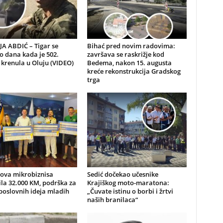
A ABDIĆ – Tigar se
Bihać pred novim radovima:
io dana kada je 502.
završava se raskrižje kod
 krenula u Oluju (VIDEO)
Bedema, nakon 15. augusta
kreće rekonstrukcija Gradskog
trga
nova mikrobiznisa
Sedić dočekao učesnike
ila 32.000 KM, podrška za
Krajiškog moto-maratona:
poslovnih ideja mladih
„Čuvate istinu o borbi i žrtvi
naših branilaca“