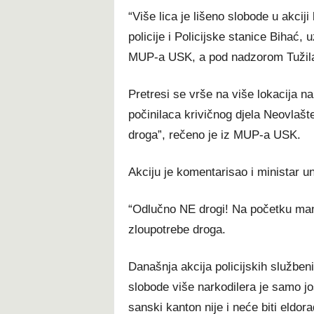
“Više lica je lišeno slobode u akcij
policije i Policijske stanice Bihać,
MUP-a USK, a pod nadzorom Tužil
Pretresi se vrše na više lokacija na
počinilaca krivičnog djela Neovlašt
droga”, rečeno je iz MUP-a USK.
Akciju je komentarisao i ministar 
“Odlučno NE drogi! Na početku man
zloupotrebe droga.
Današnja akcija policijskih služben
slobode više narkodilera je samo j
sanski kanton nije i neće biti eldor