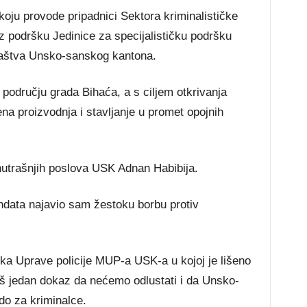
i koju provode pripadnici Sektora kriminalističke
 uz podršku Jedinice za specijalističku podršku
aštva Unsko-sanskog kantona.
 području grada Bihaća, a s ciljem otkrivanja
ena proizvodnja i stavljanje u promet opojnih
unutrašnjih poslova USK Adnan Habibija.
data najavio sam žestoku borbu protiv
ika Uprave policije MUP-a USK-a u kojoj je lišeno
oš jedan dokaz da nećemo odlustati i da Unsko-
ado za kriminalce.