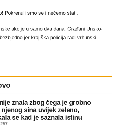
o! Pokrenuli smo se i nećemo stati.
rhunske akcije u samo dva dana. Građani Unsko-
zbjedno jer krajiška policija radi vrhunski
ovo
ije znala zbog čega je grobno
 njenog sina uvijek zeleno,
ala se kad je saznala istinu
 257