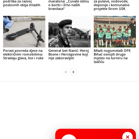
podrška za razvoj
maratona: „Čuvate istinu
za puteve, vodovode,
poslovnih ideja mladih
o borbi i žrtvi naših
deponije i komunalne
branilaca“
projekte širom USK
Porast povreda djece na
General Izet Nanić: Heroj
Mladi nogometaši OFK
električnim romobilima:
Bosne i Hercegovine koji
Bihać osvojili drugo
Stradaju glava, lice i ruke
nije zaboravljen
mjesto na turniru na
Izačiću
×