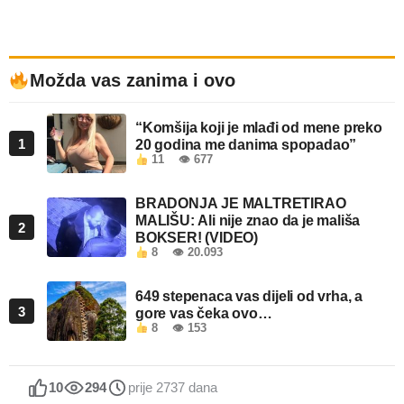
Možda vas zanima i ovo
“Komšija koji je mlađi od mene preko
1
20 godina me danima spopadao”
11
👁 677
BRADONJA JE MALTRETIRAO
MALIŠU: Ali nije znao da je mališa
2
BOKSER! (VIDEO)
8
👁 20.093
649 stepenaca vas dijeli od vrha, a
3
gore vas čeka ovo…
8
👁 153
10
294
prije 2737 dana