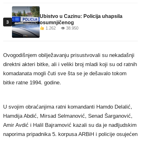
Ubistvo u Cazinu: Policija uhapsila
3
osumnjičenog
1.262 👁 38.950
Ovogodišnjem obilježavanju prisustvovali su nekadašnji
direktni akteri bitke, ali i veliki broj mladi koji su od ratnih
komadanata mogli čuti sve šta se je dešavalo tokom
bitke ratne 1994. godine.
U svojim obraćanjima ratni komandanti Hamdo Delalić,
Hamdija Abdić, Mirsad Selmanović, Senad Šarganović,
Amir Avdić i Halil Bajramović kazali su da je nadljudskim
naporima pripadnika 5. korpusa ARBiH i policije osujećen