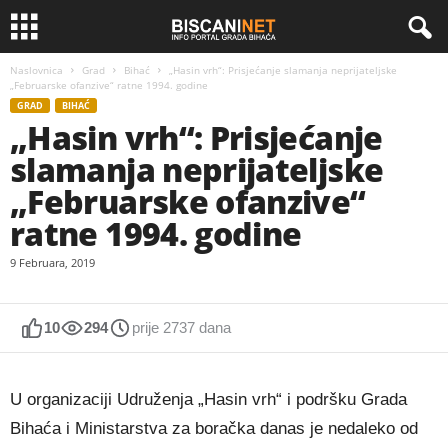
Naslovnica
Grad
Bihać
„Hasin vrh“: Prisjećanje slamanja neprijateljske
„Februarske ofanzive“ ratne 1994. godine
GRAD
BIHAĆ
„Hasin vrh“: Prisjećanje
slamanja neprijateljske
„Februarske ofanzive“
ratne 1994. godine
9 Februara, 2019
10
294
prije 2737 dana
U organizaciji Udruženja „Hasin vrh“ i podršku Grada
Bihaća i Ministarstva za boračka danas je nedaleko od