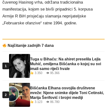
čuvenog Hasinog vrha, održana tradicionalna
manifestacija, kojom se bivši pripadnici 5. korpusa
Armije R BiH prisjećaju slamanja neprijateljske
„Februarske ofanzive“ ratne 1994. godine.
Najčitanije zadnjih 7 dana
Tuga u Bihaću: Na ahiret preselila Lejla
Muhić, omiljena Bišćanka o kojoj su svi
1
imali samo riječi hvale
3.350 👁 95.366
Bišćanka Elhana osvojila društvene
mreže: Njene snimke dijele Toni Cetinski,
2
Marija Šerifović i brojni mediji
3.123 👁 86.780