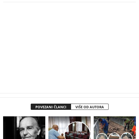
POVEZANI ČLANCI
VIŠE OD AUTORA