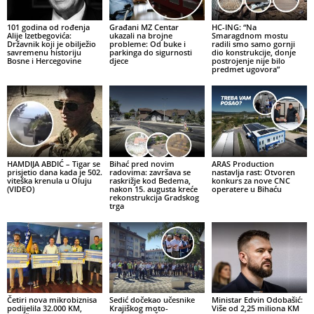
101 godina od rođenja
Građani MZ Centar
HC-ING: “Na
Alije Izetbegovića:
ukazali na brojne
Smaragdnom mostu
Državnik koji je obilježio
probleme: Od buke i
radili smo samo gornji
savremenu historiju
parkinga do sigurnosti
dio konstrukcije, donje
Bosne i Hercegovine
djece
postrojenje nije bilo
predmet ugovora”
HAMDIJA ABDIĆ – Tigar se
Bihać pred novim
ARAS Production
prisjetio dana kada je 502.
radovima: završava se
nastavlja rast: Otvoren
viteška krenula u Oluju
raskrižje kod Bedema,
konkurs za nove CNC
(VIDEO)
nakon 15. augusta kreće
operatere u Bihaću
rekonstrukcija Gradskog
trga
Četiri nova mikrobiznisa
Sedić dočekao učesnike
Ministar Edvin Odobašić:
podijelila 32.000 KM,
Krajiškog moto-
Više od 2,25 miliona KM